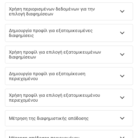
Μάθετε περισσότερα
Εγγύηση χαμηλότερης τιμής
Εφαρμογή για κινητά
Αερομεταφορείς
SKY express
Olympic Air
Ryanair
Aegean
Wizzair
Volotea
Lufthansa
easyJet
Eurowings
Cyprus Airways
Σχετικά με την eSky