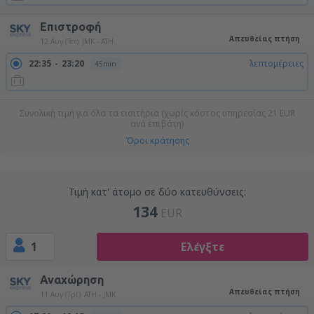
Επιστροφή
Απευθείας πτήση
12 Αυγ (Τετ)
JMK - ATH
22:35
23:20
λεπτομέρειες
45min
Συνολική τιμή για όλα τα εισιτήρια (χωρίς κόστος υπηρεσίας
21
EUR
ανά επιβάτη)
Όροι κράτησης
Τιμή κατ' άτομο σε δύο κατευθύνσεις:
134
EUR
1
Ελέγξτε
Αναχώρηση
Απευθείας πτήση
11 Αυγ (Τρί)
ATH - JMK