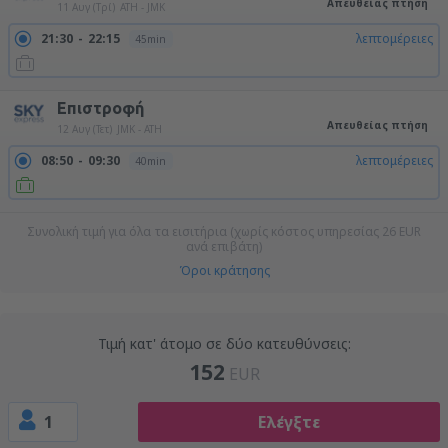
Απευθείας πτήση
11 Αυγ (Τρί)
ATH - JMK
21:30
22:15
λεπτομέρειες
45min
Επιστροφή
Απευθείας πτήση
12 Αυγ (Τετ)
JMK - ATH
08:50
09:30
λεπτομέρειες
40min
Συνολική τιμή για όλα τα εισιτήρια (χωρίς κόστος υπηρεσίας
26
EUR
ανά επιβάτη)
Όροι κράτησης
Τιμή κατ' άτομο σε δύο κατευθύνσεις:
152
EUR
1
Ελέγξτε