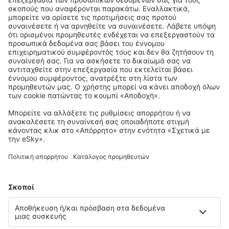
και σχεδιάστε με άνεση τα ταξίδια σας
Προγραμματίστε το ταξίδι σας
City Break
Διακοπές
Διαμονή
Πτήση+Ξενοδοχείο
Ξενοδοχεία
Στάθμευση
Μεταφορές
Αξιοθέατα
Αθλητικά γεγονότα