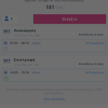
Τιμή κατ' άτομο σε δύο κατευθύνσεις:
181
EUR
1
Ελέγξτε
Αναχώρηση
Απευθείας πτήση
11 Αυγ (Τρί)
ATH - JMK
07:35
08:15
λεπτομέρειες
40min
Επιστροφή
Απευθείας πτήση
12 Αυγ (Τετ)
JMK - ATH
14:25
15:10
λεπτομέρειες
45min
Συνολική τιμή για όλα τα εισιτήρια (χωρίς κόστος υπηρεσίας
31
EUR
ανά επιβάτη)
Όροι κράτησης