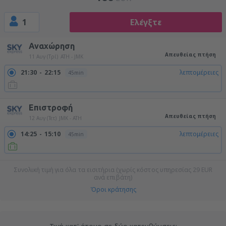
1
Ελέγξτε
Αναχώρηση
Απευθείας πτήση
11 Αυγ (Τρί)
ATH - JMK
21:30
22:15
λεπτομέρειες
45min
Επιστροφή
Απευθείας πτήση
12 Αυγ (Τετ)
JMK - ATH
14:25
15:10
λεπτομέρειες
45min
Συνολική τιμή για όλα τα εισιτήρια (χωρίς κόστος υπηρεσίας
29
EUR
ανά επιβάτη)
Όροι κράτησης