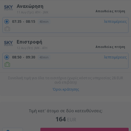
Αναχώρηση
Απευθείας πτήση
11 Αυγ (Τρί)
ATH - JMK
07:35
08:15
λεπτομέρειες
40min
Επιστροφή
Απευθείας πτήση
12 Αυγ (Τετ)
JMK - ATH
08:50
09:30
λεπτομέρειες
40min
Συνολική τιμή για όλα τα εισιτήρια (χωρίς κόστος υπηρεσίας
28
EUR
ανά επιβάτη)
Όροι κράτησης
Τιμή κατ' άτομο σε δύο κατευθύνσεις:
164
EUR