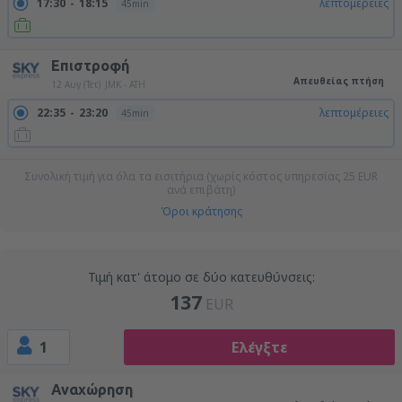
17:30
18:15
λεπτομέρειες
45min
Επιστροφή
Απευθείας πτήση
12 Αυγ (Τετ)
JMK - ATH
22:35
23:20
λεπτομέρειες
45min
Συνολική τιμή για όλα τα εισιτήρια (χωρίς κόστος υπηρεσίας
25
EUR
ανά επιβάτη)
Όροι κράτησης
Τιμή κατ' άτομο σε δύο κατευθύνσεις:
137
EUR
1
Ελέγξτε
Αναχώρηση