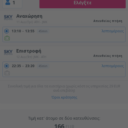
1
Ελέγξτε
Αναχώρηση
Απευθείας πτήση
11 Αυγ (Τρί)
ATH - JMK
13:10
13:55
λεπτομέρειες
45min
Επιστροφή
Απευθείας πτήση
12 Αυγ (Τετ)
JMK - ATH
22:35
23:20
λεπτομέρειες
45min
Συνολική τιμή για όλα τα εισιτήρια (χωρίς κόστος υπηρεσίας
29
EUR
ανά επιβάτη)
Όροι κράτησης
Τιμή κατ' άτομο σε δύο κατευθύνσεις:
166
EUR