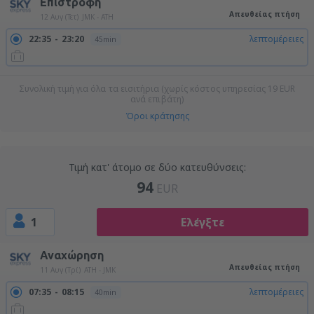
Επιστροφή
Απευθείας πτήση
12 Αυγ (Τετ)
JMK - ATH
22:35
23:20
λεπτομέρειες
45min
Συνολική τιμή για όλα τα εισιτήρια (χωρίς κόστος υπηρεσίας
19
EUR
ανά επιβάτη)
Όροι κράτησης
Τιμή κατ' άτομο σε δύο κατευθύνσεις:
94
EUR
1
Ελέγξτε
Αναχώρηση
Απευθείας πτήση
11 Αυγ (Τρί)
ATH - JMK
07:35
08:15
λεπτομέρειες
40min