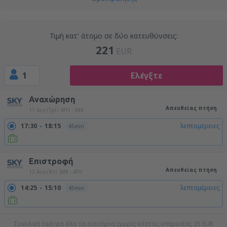
Τιμή κατ' άτομο σε δύο κατευθύνσεις:
221
EUR
1
Ελέγξτε
Αναχώρηση
Απευθείας πτήση
11 Αυγ (Τρί)
ATH - JMK
17:30
18:15
λεπτομέρειες
45min
Επιστροφή
Απευθείας πτήση
12 Αυγ (Τετ)
JMK - ATH
14:25
15:10
λεπτομέρειες
45min
Συνολική τιμή για όλα τα εισιτήρια (χωρίς κόστος υπηρεσίας
35
EUR