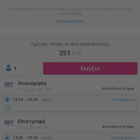
Συνολική τιμή για όλα τα εισιτήρια (χωρίς κόστος υπηρεσίας
35
EUR
ανά επιβάτη)
Όροι κράτησης
Τιμή κατ' άτομο σε δύο κατευθύνσεις:
251
EUR
1
Ελέγξτε
Αναχώρηση
Απευθείας πτήση
11 Αυγ (Τρί)
ATH - JMK
13:10
13:55
λεπτομέρειες
45min
Επιστροφή
Απευθείας πτήση
12 Αυγ (Τετ)
JMK - ATH
14:25
15:10
λεπτομέρειες
45min