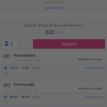
ανά επιβάτη)
Όροι κράτησης
Τιμή κατ' άτομο σε δύο κατευθύνσεις:
222
EUR
1
Ελέγξτε
Αναχώρηση
Απευθείας πτήση
11 Αυγ (Τρί)
ATH - JMK
13:10
13:55
λεπτομέρειες
45min
Επιστροφή
Απευθείας πτήση
12 Αυγ (Τετ)
JMK - ATH
08:50
09:30
λεπτομέρειες
40min