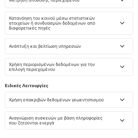
Όροι και προϋποθέσεις
Οι κρατήσεις μου
Πολιτική απορρήτου
Υποστήριξη και επικοινωνία
Χώρες
Διεθνείς ιστότοποι
eSky.eu
eSky.com
eDestinos.com