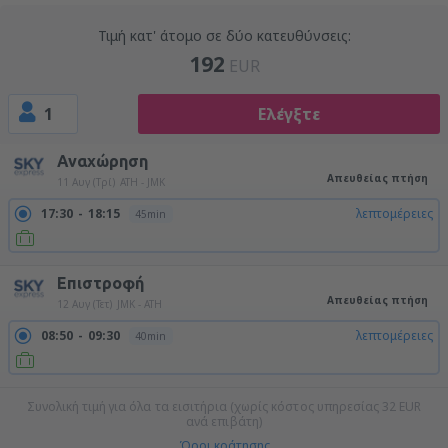
Τιμή κατ' άτομο σε δύο κατευθύνσεις:
192
EUR
1
Ελέγξτε
Αναχώρηση
Απευθείας πτήση
11 Αυγ (Τρί)
ATH - JMK
17:30
18:15
λεπτομέρειες
45min
Επιστροφή
Απευθείας πτήση
12 Αυγ (Τετ)
JMK - ATH
08:50
09:30
λεπτομέρειες
40min
Συνολική τιμή για όλα τα εισιτήρια (χωρίς κόστος υπηρεσίας
32
EUR
ανά επιβάτη)
Όροι κράτησης