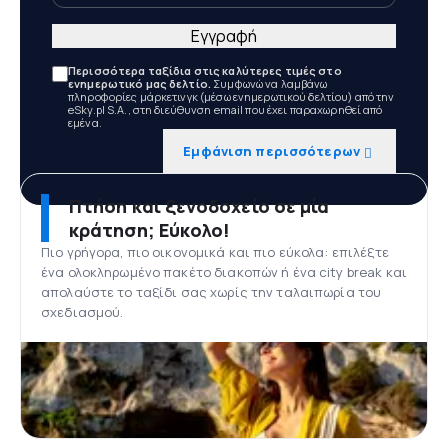
Εγγραφή
Περισσότερα ταξίδια στις καλύτερες τιμές στο
ενημερωτικό μας δελτίο.
Συμφωνώ να λαμβάνω
πληροφορίες μάρκετινγκ (μέσω ενημερωτικού δελτίου) από την
eSky.pl S.A., στη διεύθυνση email που έχει παραχωρηθεί από
εμένα.
Εμφάνιση περισσότερων
Πτήση και ξενοδοχείο σε μία
κράτηση; Εύκολο!
Πιο γρήγορα, πιο οικονομικά και πιο εύκολα: επιλέξτε
ένα ολοκληρωμένο πακέτο διακοπών ή ένα city break και
απολαύστε το ταξίδι σας χωρίς την ταλαιπωρία του
σχεδιασμού.