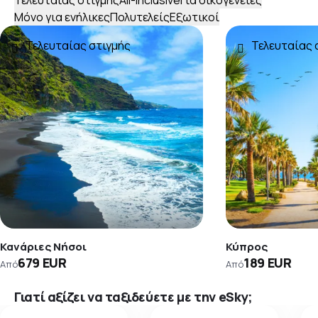
Τελευταίας στιγμής
All-inclusive
Για οικογένειες
Μόνο για ενήλικες
Πολυτελείς
Εξωτικοί
Τελευταίας στιγμής
Τελευταίας 
Κανάριες Νήσοι
Κύπρος
679 EUR
189 EUR
Από
Από
Γιατί αξίζει να ταξιδεύετε με την eSky;