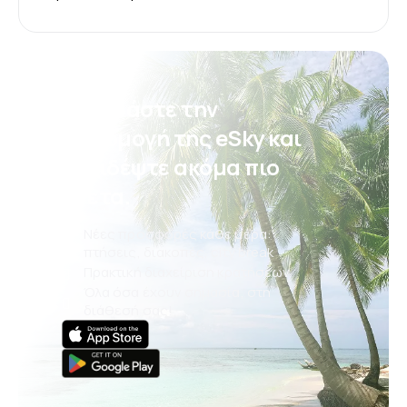
Κατεβάστε την
εφαρμογή της eSky και
ταξιδέψτε ακόμα πιο
άνετα.
Νέες προσφορές κάθε μέρα:
πτήσεις, διακοπές, city break
Πρακτική διαχείριση κρατήσεων
Όλα όσα έχουν σημασία, στη
διάθεσή σας!