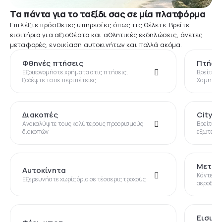
Τα πάντα για το ταξίδι σας σε μία πλατφόρμα
Επιλέξτε πρόσθετες υπηρεσίες όπως τις θέλετε. Βρείτε
εισιτήρια για αξιοθέατα και αθλητικές εκδηλώσεις, άνετες
μεταφορές, ενοικίαση αυτοκινήτων και πολλά ακόμα.
Φθηνές πτήσεις
Πτήση
Εξοικονομήστε χρήματα στις πτήσεις,
Βρείτε π
ξοδέψτε τα σε περιπέτειες
Χαμηλότ
Διακοπές
City B
Ανακαλύψτε τους καλύτερους προορισμούς
Βρείτε ιδ
διακοπών
εξωτερικ
Μεταφ
Αυτοκίνητα
Κάντε κρ
Εξερευνήστε χωρίς όρια σε τέσσερις τροχούς
αεροδρόμ
Εισιτή