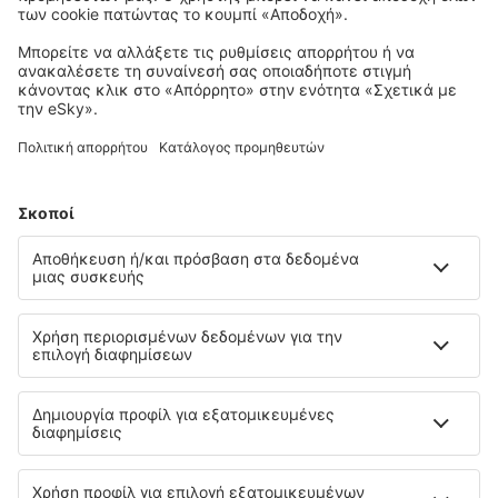
Αυτοκίνητα
λόγω τουριστικής δραστηριότητας.
Ακτοπλοϊκά
Προσφορές
Ασφάλιση
Στάθμευση
Μεταφορές
Αθλητικά γεγονότα
Μάθετε περισσότερα
Εγγύηση χαμηλότερης τιμής
Εφαρμογή για κινητά
Ραντάρ