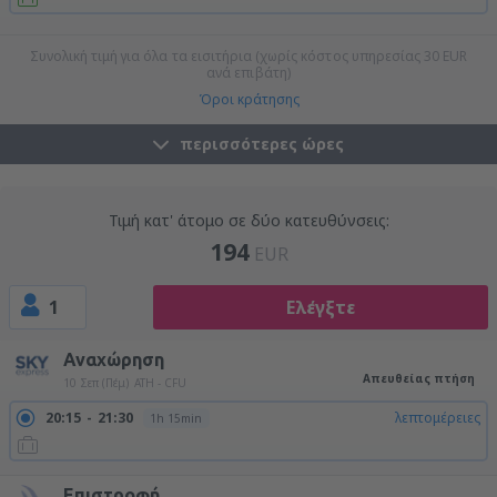
22:00
23:15
λεπτομέρειες
1h 15min
Συνολική τιμή για όλα τα εισιτήρια (χωρίς κόστος υπηρεσίας
30
EUR
ανά επιβάτη)
Όροι κράτησης
περισσότερες ώρες
Τιμή κατ' άτομο σε δύο κατευθύνσεις:
194
EUR
1
Ελέγξτε
Αναχώρηση
Απευθείας πτήση
10 Σεπ (Πέμ)
ATH - CFU
20:15
21:30
λεπτομέρειες
1h 15min
Επιστροφή