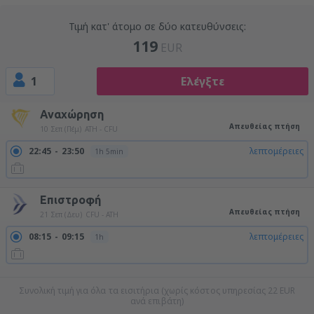
Τιμή κατ' άτομο σε δύο κατευθύνσεις:
119
EUR
1
Ελέγξτε
Αναχώρηση
Απευθείας πτήση
10 Σεπ (Πέμ)
ATH - CFU
22:45
23:50
λεπτομέρειες
1h 5min
Επιστροφή
Απευθείας πτήση
21 Σεπ (Δευ)
CFU - ATH
08:15
09:15
λεπτομέρειες
1h
20:00
21:00
λεπτομέρειες
1h
Συνολική τιμή για όλα τα εισιτήρια (χωρίς κόστος υπηρεσίας
22
EUR
ανά επιβάτη)