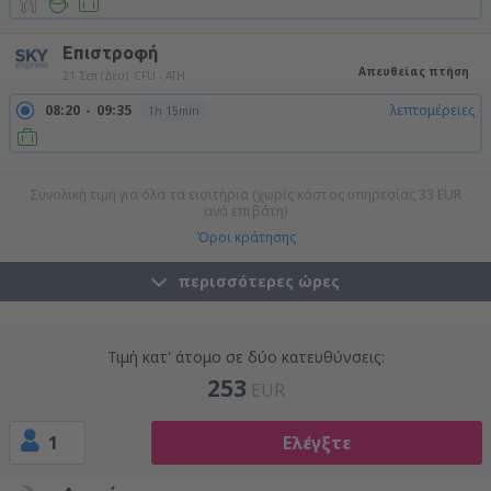
Επιστροφή
Απευθείας πτήση
21 Σεπ (Δευ)
CFU - ATH
08:20
09:35
λεπτομέρειες
1h 15min
22:00
23:15
λεπτομέρειες
1h 15min
Συνολική τιμή για όλα τα εισιτήρια (χωρίς κόστος υπηρεσίας
33
EUR
ανά επιβάτη)
Όροι κράτησης
περισσότερες ώρες
Τιμή κατ' άτομο σε δύο κατευθύνσεις:
253
EUR
1
Ελέγξτε