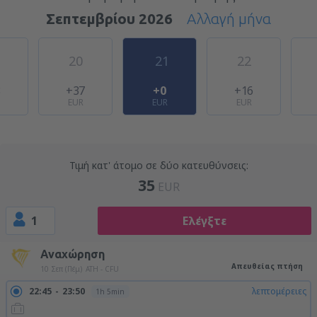
Σεπτεμβρίου 2026
Αλλαγή μήνα
20
21
22
8
+37
+0
+16
EUR
EUR
EUR
Τιμή κατ' άτομο σε δύο κατευθύνσεις:
35
EUR
1
Ελέγξτε
Αναχώρηση
Απευθείας πτήση
10 Σεπ (Πέμ)
ATH - CFU
22:45
23:50
λεπτομέρειες
1h 5min