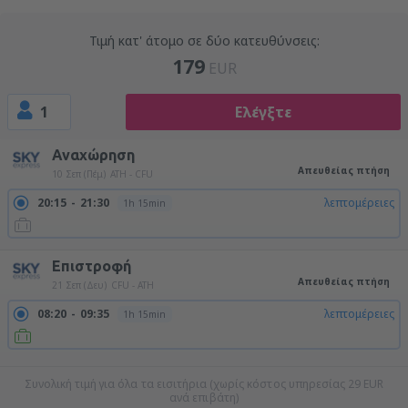
Τιμή κατ' άτομο σε δύο κατευθύνσεις:
179
EUR
1
Ελέγξτε
Αναχώρηση
Απευθείας πτήση
10 Σεπ (Πέμ)
ATH - CFU
20:15
21:30
λεπτομέρειες
1h 15min
Επιστροφή
Απευθείας πτήση
21 Σεπ (Δευ)
CFU - ATH
08:20
09:35
λεπτομέρειες
1h 15min
22:00
23:15
λεπτομέρειες
1h 15min
Συνολική τιμή για όλα τα εισιτήρια (χωρίς κόστος υπηρεσίας
29
EUR
ανά επιβάτη)