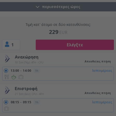
περισσότερες ώρες
Τιμή κατ' άτομο σε δύο κατευθύνσεις:
229
EUR
1
Ελέγξτε
Αναχώρηση
Απευθείας πτήση
10 Σεπ (Πέμ)
ATH - CFU
13:00
14:00
λεπτομέρειες
1h
Επιστροφή
Απευθείας πτήση
21 Σεπ (Δευ)
CFU - ATH
08:15
09:15
λεπτομέρειες
1h
20:00
21:00
λεπτομέρειες
1h