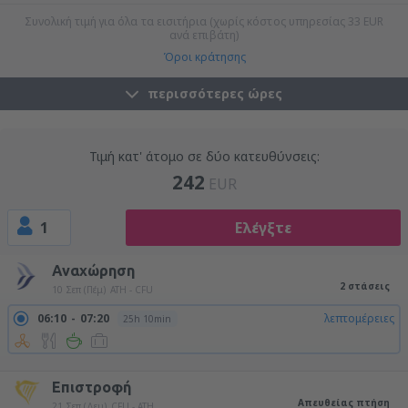
Συνολική τιμή για όλα τα εισιτήρια (χωρίς κόστος υπηρεσίας
33
EUR
ανά επιβάτη)
Όροι κράτησης
περισσότερες ώρες
Τιμή κατ' άτομο σε δύο κατευθύνσεις:
242
EUR
1
Ελέγξτε
Αναχώρηση
2 στάσεις
10 Σεπ (Πέμ)
ATH - CFU
06:10
07:20
λεπτομέρειες
25h 10min
08:50
07:20
λεπτομέρειες
22h 30min
Επιστροφή
Απευθείας πτήση
21 Σεπ (Δευ)
CFU - ATH