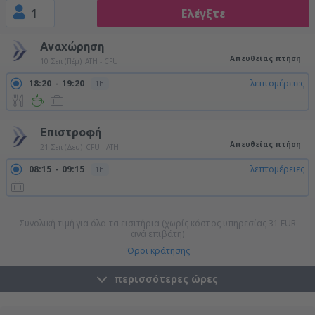
1
Ελέγξτε
Αναχώρηση
Απευθείας πτήση
10 Σεπ (Πέμ)
ATH - CFU
18:20
19:20
λεπτομέρειες
1h
Επιστροφή
Απευθείας πτήση
21 Σεπ (Δευ)
CFU - ATH
08:15
09:15
λεπτομέρειες
1h
20:00
21:00
λεπτομέρειες
1h
Συνολική τιμή για όλα τα εισιτήρια (χωρίς κόστος υπηρεσίας
31
EUR
ανά επιβάτη)
Όροι κράτησης
περισσότερες ώρες