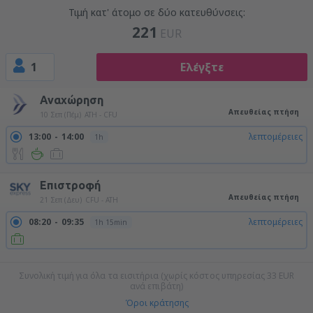
Τιμή κατ' άτομο σε δύο κατευθύνσεις:
221
EUR
1
Ελέγξτε
Αναχώρηση
Απευθείας πτήση
10 Σεπ (Πέμ)
ATH - CFU
13:00
14:00
λεπτομέρειες
1h
Επιστροφή
Απευθείας πτήση
21 Σεπ (Δευ)
CFU - ATH
08:20
09:35
λεπτομέρειες
1h 15min
22:00
23:15
λεπτομέρειες
1h 15min
Συνολική τιμή για όλα τα εισιτήρια (χωρίς κόστος υπηρεσίας
33
EUR
ανά επιβάτη)
Όροι κράτησης