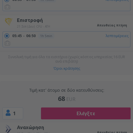
Επιστροφή
Απευθείας πτήση
21 Σεπ (Δευ)
CFU - ATH
05:45
06:50
λεπτομέρειες
1h 5min
Συνολική τιμή για όλα τα εισιτήρια (χωρίς κόστος υπηρεσίας
16
EUR
ανά επιβάτη)
Όροι κράτησης
Τιμή κατ' άτομο σε δύο κατευθύνσεις:
68
EUR
1
Ελέγξτε
Αναχώρηση
Απευθείας πτήση