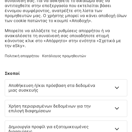
1
Ελέγξτε
Αναχώρηση
1 στάση
10 Σεπ (Πέμ)
ATH - CFU
23:45
07:20
λεπτομέρειες
7h 35min
Επιστροφή
Απευθείας πτήση
21 Σεπ (Δευ)
CFU - ATH
08:15
09:15
λεπτομέρειες
1h
20:00
21:00
λεπτομέρειες
1h
Συνολική τιμή για όλα τα εισιτήρια (χωρίς κόστος υπηρεσίας
33
EUR
ανά επιβάτη)
Όροι κράτησης
περισσότερες ώρες