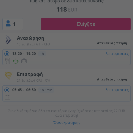
Τιμή κατ' άτομο σε δύο κατευθύνσεις:
118
EUR
1
Ελέγξτε
Αναχώρηση
Απευθείας πτήση
10 Σεπ (Πέμ)
ATH - CFU
18:20
19:20
λεπτομέρειες
1h
Επιστροφή
Απευθείας πτήση
21 Σεπ (Δευ)
CFU - ATH
05:45
06:50
λεπτομέρειες
1h 5min
Συνολική τιμή για όλα τα εισιτήρια (χωρίς κόστος υπηρεσίας
22
EUR
ανά επιβάτη)
Όροι κράτησης