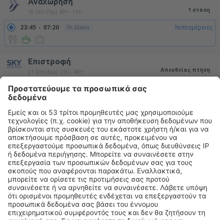
Αναχώρηση
1 στάση
10 Σεπ (Πέμ)
ATH - CFU
23:45
07:20
λεπτομέρειες
7h 35min
Επιστροφή
Απευθείας πτήση
21 Σεπ (Δευ)
CFU - ATH
08:20
09:35
λεπτομέρειες
1h 15min
22:00
23:15
λεπτομέρειες
1h 15min
Συνολική τιμή για όλα τα εισιτήρια (χωρίς κόστος υπηρεσίας
33
EUR
ανά επιβάτη)
Όροι κράτησης
περισσότερες ώρες
Τιμή κατ' άτομο σε δύο κατευθύνσεις:
261
EUR