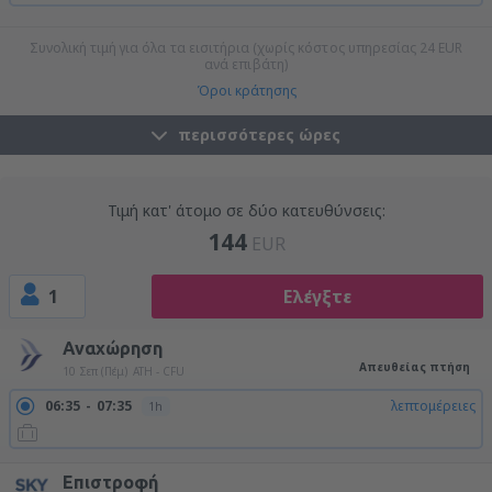
22:00
23:15
λεπτομέρειες
1h 15min
Συνολική τιμή για όλα τα εισιτήρια (χωρίς κόστος υπηρεσίας
24
EUR
ανά επιβάτη)
Όροι κράτησης
περισσότερες ώρες
Τιμή κατ' άτομο σε δύο κατευθύνσεις:
144
EUR
1
Ελέγξτε
Αναχώρηση
Απευθείας πτήση
10 Σεπ (Πέμ)
ATH - CFU
06:35
07:35
λεπτομέρειες
1h
Επιστροφή