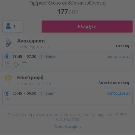
Τιμή κατ' άτομο σε δύο κατευθύνσεις:
177
EUR
1
Ελέγξτε
Αναχώρηση
1 στάση
10 Σεπ (Πέμ)
ATH - CFU
23:45
07:20
λεπτομέρειες
7h 35min
Επιστροφή
Απευθείας πτήση
21 Σεπ (Δευ)
CFU - ATH
05:45
06:50
λεπτομέρειες
1h 5min
Συνολική τιμή για όλα τα εισιτήρια (χωρίς κόστος υπηρεσίας
29
EUR
ανά επιβάτη)
Όροι κράτησης