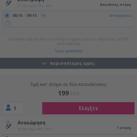
Απευθείας πτήση
21 Σεπ (Δευ)
CFU - ATH
08:15
09:15
λεπτομέρειες
1h
20:00
21:00
λεπτομέρειες
1h
Συνολική τιμή για όλα τα εισιτήρια (χωρίς κόστος υπηρεσίας
30
EUR
ανά επιβάτη)
Όροι κράτησης
περισσότερες ώρες
Τιμή κατ' άτομο σε δύο κατευθύνσεις:
199
EUR
1
Ελέγξτε
Αναχώρηση
1 στάση
10 Σεπ (Πέμ)
ATH - CFU