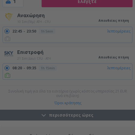
1
Ελέγξτε
Αναχώρηση
Απευθείας πτήση
10 Σεπ (Πέμ)
ATH - CFU
22:45
23:50
λεπτομέρειες
1h 5min
Επιστροφή
Απευθείας πτήση
21 Σεπ (Δευ)
CFU - ATH
08:20
09:35
λεπτομέρειες
1h 15min
22:00
23:15
λεπτομέρειες
1h 15min
Συνολική τιμή για όλα τα εισιτήρια (χωρίς κόστος υπηρεσίας
21
EUR
ανά επιβάτη)
Όροι κράτησης
περισσότερες ώρες