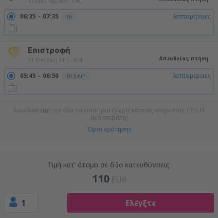
10 Σεπ (Πέμ)
ATH - CFU
06:35
07:35
λεπτομέρειες
1h
Επιστροφή
Απευθείας πτήση
21 Σεπ (Δευ)
CFU - ATH
05:45
06:50
λεπτομέρειες
1h 5min
Συνολική τιμή για όλα τα εισιτήρια (χωρίς κόστος υπηρεσίας
17
EUR
ανά επιβάτη)
Όροι κράτησης
Τιμή κατ' άτομο σε δύο κατευθύνσεις:
110
EUR
1
Ελέγξτε