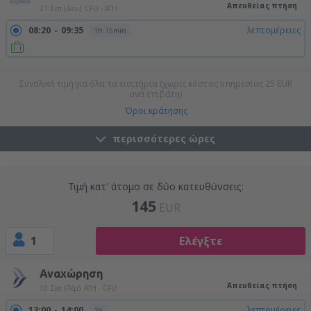
Απευθείας πτήση
21 Σεπ (Δευ)
CFU - ATH
08:20
09:35
λεπτομέρειες
1h 15min
22:00
23:15
λεπτομέρειες
1h 15min
Συνολική τιμή για όλα τα εισιτήρια (χωρίς κόστος υπηρεσίας
25
EUR
ανά επιβάτη)
Όροι κράτησης
περισσότερες ώρες
Τιμή κατ' άτομο σε δύο κατευθύνσεις:
145
EUR
1
Ελέγξτε
Αναχώρηση
Απευθείας πτήση
10 Σεπ (Πέμ)
ATH - CFU
13:00
14:00
λεπτομέρειες
1h