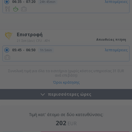
06:35
07:20
λεπτομέρειες
24h 45min
07:55
07:20
λεπτομέρειες
23h 25min
10:00
07:20
λεπτομέρειες
21h 20min
11:20
07:20
λεπτομέρειες
20h
13:25
07:20
λεπτομέρειες
17h 55min
16:50
07:20
λεπτομέρειες
14h 30min
20:15
07:20
λεπτομέρειες
11h 5min
21:50
07:20
λεπτομέρειες
9h 30min
Επιστροφή
Απευθείας πτήση
21 Σεπ (Δευ)
CFU - ATH
05:45
06:50
λεπτομέρειες
1h 5min
Συνολική τιμή για όλα τα εισιτήρια (χωρίς κόστος υπηρεσίας
31
EUR
ανά επιβάτη)
Όροι κράτησης
περισσότερες ώρες
Τιμή κατ' άτομο σε δύο κατευθύνσεις:
202
EUR