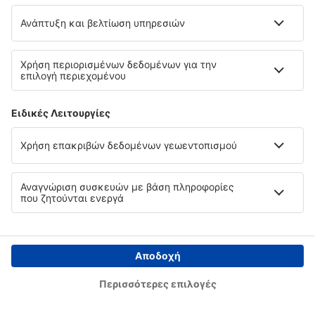
Συνολική τιμή για όλα τα εισιτήρια (χωρίς κόστος υπηρεσίας
33
EUR
ανά επιβάτη)
Όροι κράτησης
περισσότερες ώρες
Τιμή κατ' άτομο σε δύο κατευθύνσεις:
280
EUR
1
Ελέγξτε
Αναχώρηση
Απευθείας πτήση
10 Σεπ (Πέμ)
ATH - CFU
13:00
14:00
λεπτομέρειες
1h
Επιστροφή
Απευθείας πτήση
21 Σεπ (Δευ)
CFU - ATH