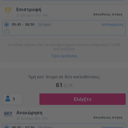
Επιστροφή
Απευθείας πτήση
21 Σεπ (Δευ)
CFU - ATH
05:45
06:50
λεπτομέρειες
1h 5min
Συνολική τιμή για όλα τα εισιτήρια (χωρίς κόστος υπηρεσίας
13
EUR
ανά επιβάτη)
Όροι κράτησης
Τιμή κατ' άτομο σε δύο κατευθύνσεις:
61
EUR
1
Ελέγξτε
Αναχώρηση
Απευθείας πτήση
10 Σεπ (Πέμ)
ATH - CFU
06:35
07:50
λεπτομέρειες
1h 15min