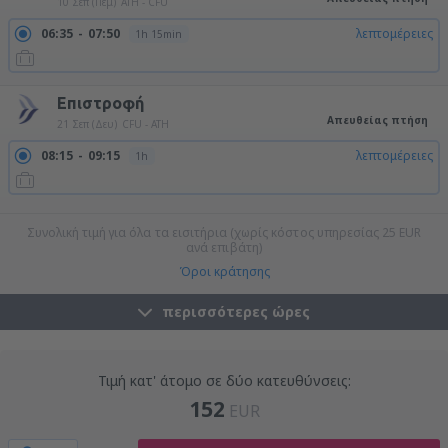
10 Σεπ (Πέμ)
ATH - CFU
06:35
07:50
λεπτομέρειες
1h 15min
Επιστροφή
Απευθείας πτήση
21 Σεπ (Δευ)
CFU - ATH
08:15
09:15
λεπτομέρειες
1h
20:00
21:00
λεπτομέρειες
1h
Συνολική τιμή για όλα τα εισιτήρια (χωρίς κόστος υπηρεσίας
25
EUR
ανά επιβάτη)
Όροι κράτησης
περισσότερες ώρες
Τιμή κατ' άτομο σε δύο κατευθύνσεις:
152
EUR