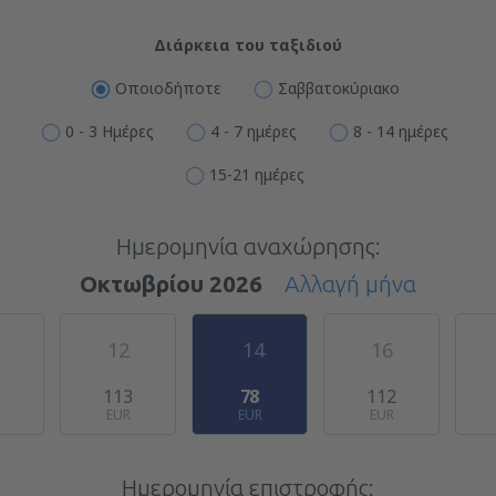
Διάρκεια του ταξιδιού
Οποιοδήποτε
Σαββατοκύριακο
0 - 3 Ημέρες
4 - 7 ημέρες
8 - 14 ημέρες
15-21 ημέρες
Ημερομηνία αναχώρησης:
Οκτωβρίου 2026
Αλλαγή μήνα
12
14
16
1
113
78
112
EUR
EUR
EUR
Ημερομηνία επιστροφής: