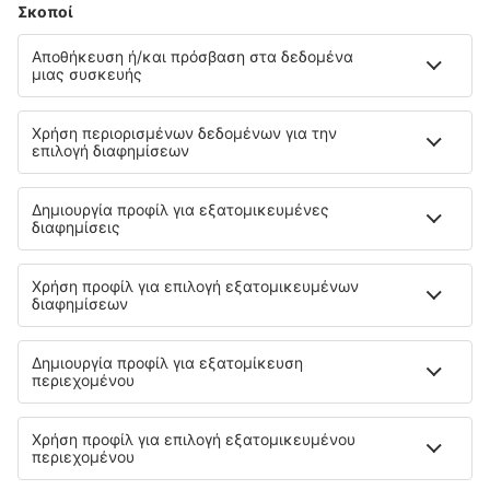
Μεταφορές
Αξιοθέατα
Αθλητικά γεγονότα
Μάθετε περισσότερα
Εγγύηση χαμηλότερης τιμής
Εφαρμογή για κινητά
Αερομεταφορείς
SKY express
Olympic Air
Ryanair
Aegean
Wizzair
Volotea
Lufthansa
easyJet