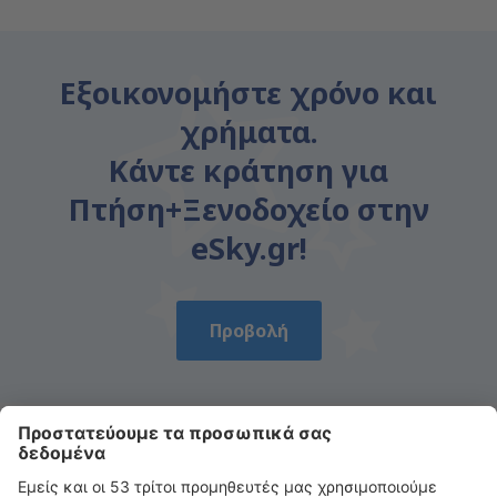
Εξοικονομήστε χρόνο και
χρήματα.
Κάντε κράτηση για
Πτήση+Ξενοδοχείο στην
eSky.gr!
Προβολή