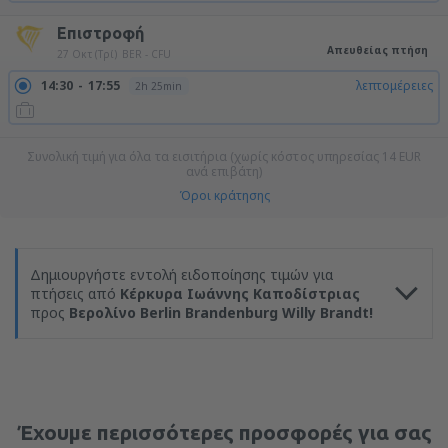
Επιστροφή
Απευθείας πτήση
27 Οκτ (Τρί)
BER - CFU
14:30
17:55
λεπτομέρειες
2h 25min
Συνολική τιμή για όλα τα εισιτήρια (χωρίς κόστος υπηρεσίας
14
EUR
ανά επιβάτη)
Όροι κράτησης
Δημιουργήστε εντολή ειδοποίησης τιμών για
πτήσεις από
Κέρκυρα Ιωάννης Καποδίστριας
προς
Βερολίνο Berlin Brandenburg Willy Brandt!
Έχουμε περισσότερες προσφορές για σας