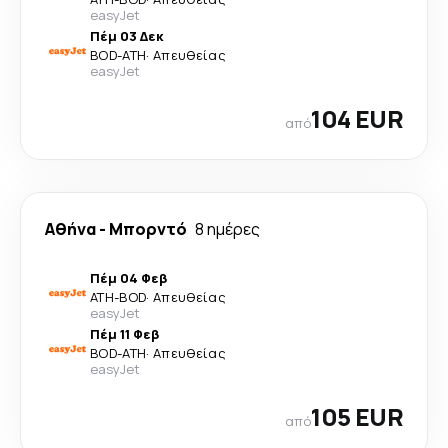
easyJet
Πέμ 03 Δεκ
BOD
-
ATH
·
Απευθείας
easyJet
104 EUR
από
Αθήνα
-
Μπορντό
8 ημέρες
Πέμ 04 Φεβ
ATH
-
BOD
·
Απευθείας
easyJet
Πέμ 11 Φεβ
BOD
-
ATH
·
Απευθείας
easyJet
105 EUR
από