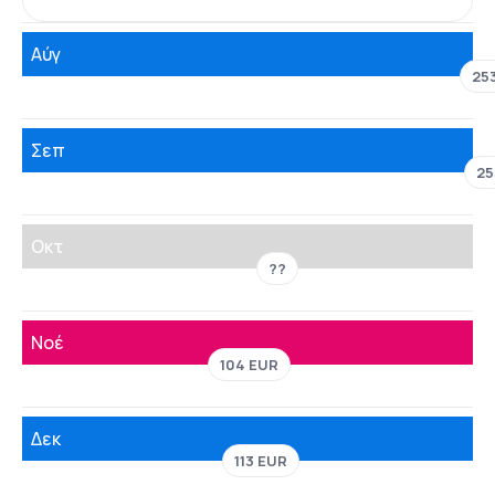
Αύγ
25
Σεπ
25
Οκτ
??
Νοέ
104 EUR
Δεκ
113 EUR