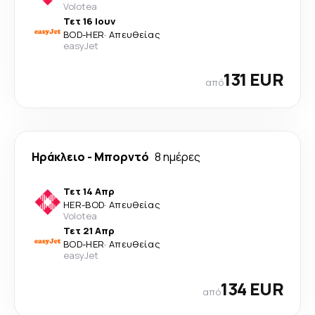
Volotea
Τετ 16 Ιουν
BOD
-
HER
·
Απευθείας
easyJet
131 EUR
από
Ηράκλειο
-
Μπορντό
8 ημέρες
Τετ 14 Απρ
HER
-
BOD
·
Απευθείας
Volotea
Τετ 21 Απρ
BOD
-
HER
·
Απευθείας
easyJet
134 EUR
από