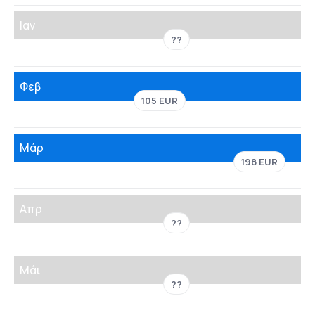
Ιαν
??
Φεβ
105 EUR
Μάρ
198 EUR
Απρ
??
Μάι
??