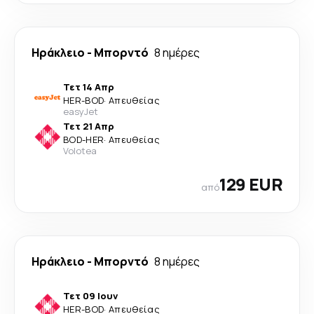
Ηράκλειο
-
Μπορντό
8 ημέρες
Τετ 14 Απρ
HER
-
BOD
·
Απευθείας
easyJet
Τετ 21 Απρ
BOD
-
HER
·
Απευθείας
Volotea
129 EUR
από
Ηράκλειο
-
Μπορντό
8 ημέρες
Τετ 09 Ιουν
HER
-
BOD
·
Απευθείας