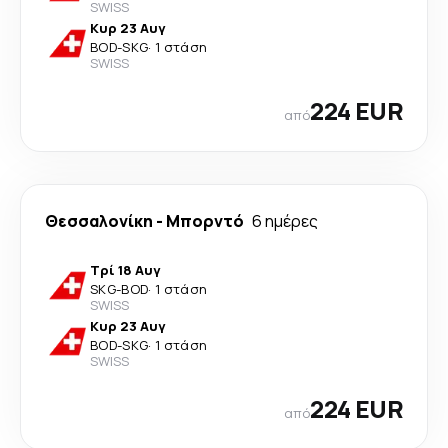
SWISS
Κυρ 23 Αυγ
BOD
-
SKG
·
1 στάση
SWISS
224 EUR
από
Θεσσαλονίκη
-
Μπορντό
6 ημέρες
Τρί 18 Αυγ
SKG
-
BOD
·
1 στάση
SWISS
Κυρ 23 Αυγ
BOD
-
SKG
·
1 στάση
SWISS
224 EUR
από