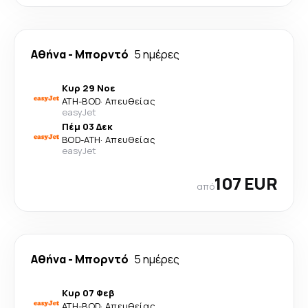
Αθήνα
-
Μπορντό
5 ημέρες
Κυρ 29 Νοε
ATH
-
BOD
·
Απευθείας
easyJet
Πέμ 03 Δεκ
BOD
-
ATH
·
Απευθείας
easyJet
107 EUR
από
Αθήνα
-
Μπορντό
5 ημέρες
Κυρ 07 Φεβ
ATH
-
BOD
·
Απευθείας