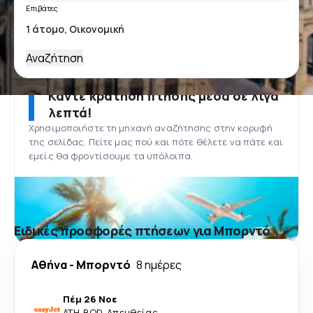
Επιβάτες
Αναζήτηση
Κάντε κράτηση πτήσης μέσα σε λίγα
λεπτά!
Χρησιμοποιήστε τη μηχανή αναζήτησης στην κορυφή
της σελίδας. Πείτε μας πού και πότε θέλετε να πάτε και
εμείς θα φροντίσουμε τα υπόλοιπα.
Ειδικές προσφορές πτήσεων για Μπορντό
Αθήνα
-
Μπορντό
8 ημέρες
Πέμ 26 Νοε
ATH
-
BOD
·
Απευθείας