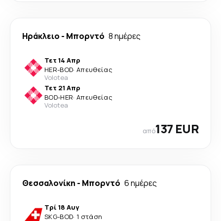
Ηράκλειο
-
Μπορντό
8 ημέρες
Τετ 14 Απρ
HER
-
BOD
·
Απευθείας
Volotea
Τετ 21 Απρ
BOD
-
HER
·
Απευθείας
Volotea
137 EUR
από
Θεσσαλονίκη
-
Μπορντό
6 ημέρες
Τρί 18 Αυγ
SKG
-
BOD
·
1 στάση