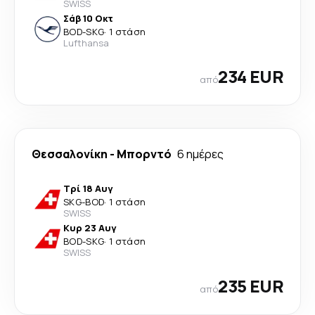
SWISS
Σάβ 10 Οκτ
BOD
-
SKG
·
1 στάση
Lufthansa
234 EUR
από
Θεσσαλονίκη
-
Μπορντό
6 ημέρες
Τρί 18 Αυγ
SKG
-
BOD
·
1 στάση
SWISS
Κυρ 23 Αυγ
BOD
-
SKG
·
1 στάση
SWISS
235 EUR
από