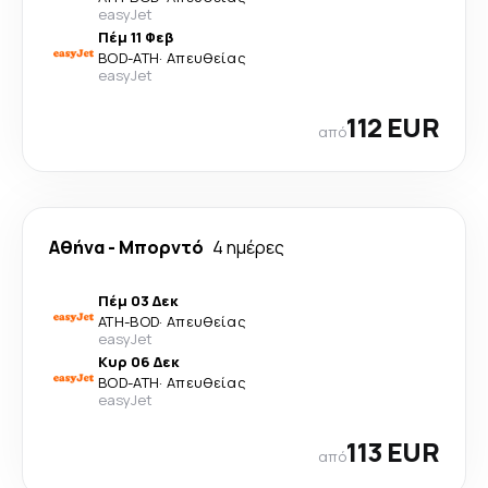
easyJet
Πέμ 11 Φεβ
BOD
-
ATH
·
Απευθείας
easyJet
112 EUR
από
Αθήνα
-
Μπορντό
4 ημέρες
Πέμ 03 Δεκ
ATH
-
BOD
·
Απευθείας
easyJet
Κυρ 06 Δεκ
BOD
-
ATH
·
Απευθείας
easyJet
113 EUR
από