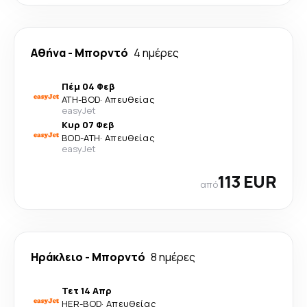
Αθήνα
-
Μπορντό
4 ημέρες
Πέμ 04 Φεβ
ATH
-
BOD
·
Απευθείας
easyJet
Κυρ 07 Φεβ
BOD
-
ATH
·
Απευθείας
easyJet
113 EUR
από
Ηράκλειο
-
Μπορντό
8 ημέρες
Τετ 14 Απρ
HER
-
BOD
·
Απευθείας