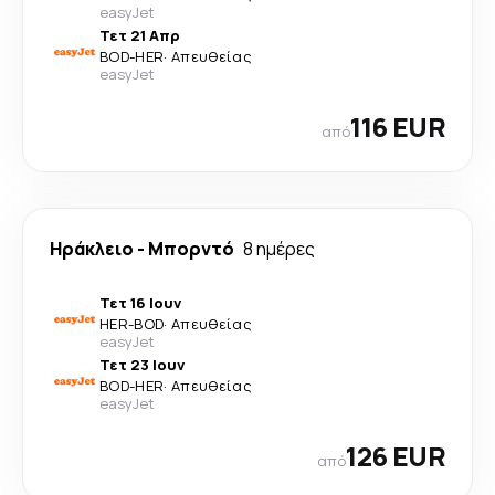
easyJet
Τετ 21 Απρ
BOD
-
HER
·
Απευθείας
easyJet
116 EUR
από
Ηράκλειο
-
Μπορντό
8 ημέρες
Τετ 16 Ιουν
HER
-
BOD
·
Απευθείας
easyJet
Τετ 23 Ιουν
BOD
-
HER
·
Απευθείας
easyJet
126 EUR
από