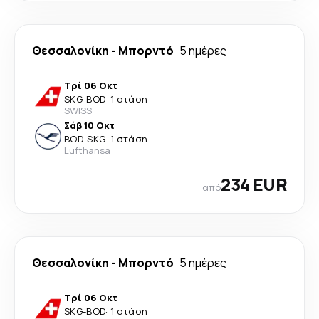
Θεσσαλονίκη
-
Μπορντό
5 ημέρες
Τρί 06 Οκτ
SKG
-
BOD
·
1 στάση
SWISS
Σάβ 10 Οκτ
BOD
-
SKG
·
1 στάση
Lufthansa
234 EUR
από
Θεσσαλονίκη
-
Μπορντό
5 ημέρες
Τρί 06 Οκτ
SKG
-
BOD
·
1 στάση