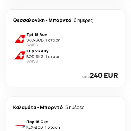
Θεσσαλονίκη
-
Μπορντό
6 ημέρες
Τρί 18 Αυγ
SKG
-
BOD
·
1 στάση
SWISS
Κυρ 23 Αυγ
BOD
-
SKG
·
1 στάση
SWISS
240 EUR
από
Καλαμάτα
-
Μπορντό
5 ημέρες
Παρ 16 Οκτ
KLX
-
BOD
·
1 στάση