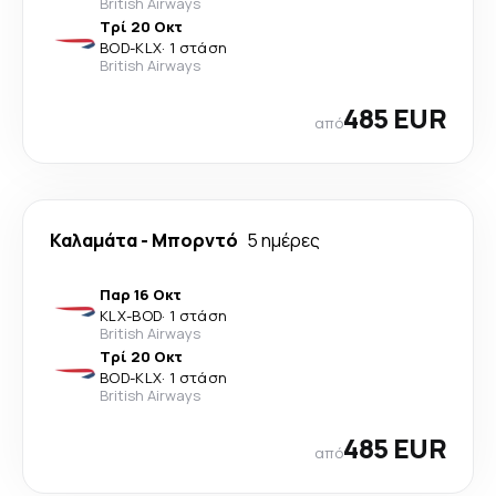
British Airways
Τρί 20 Οκτ
BOD
-
KLX
·
1 στάση
British Airways
485 EUR
από
Καλαμάτα
-
Μπορντό
5 ημέρες
Παρ 16 Οκτ
KLX
-
BOD
·
1 στάση
British Airways
Τρί 20 Οκτ
BOD
-
KLX
·
1 στάση
British Airways
485 EUR
από