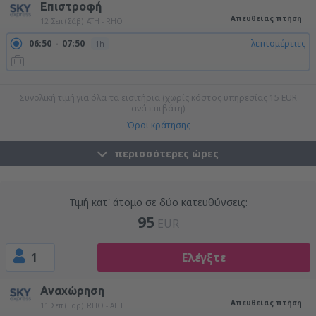
Επιστροφή
Απευθείας πτήση
12 Σεπ (Σάβ)
ATH - RHO
06:50
07:50
λεπτομέρειες
1h
20:35
21:35
λεπτομέρειες
1h
Συνολική τιμή για όλα τα εισιτήρια (χωρίς κόστος υπηρεσίας
15
EUR
ανά επιβάτη)
Όροι κράτησης
περισσότερες ώρες
Τιμή κατ' άτομο σε δύο κατευθύνσεις:
95
EUR
1
Ελέγξτε
Αναχώρηση
Απευθείας πτήση
11 Σεπ (Παρ)
RHO - ATH