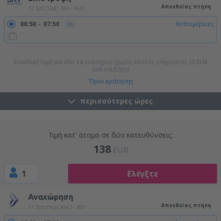
Απευθείας πτήση
12 Σεπ (Σάβ)
ATH - RHO
06:50
07:50
λεπτομέρειες
1h
20:35
21:35
λεπτομέρειες
1h
Συνολική τιμή για όλα τα εισιτήρια (χωρίς κόστος υπηρεσίας
20
EUR
ανά επιβάτη)
Όροι κράτησης
περισσότερες ώρες
Τιμή κατ' άτομο σε δύο κατευθύνσεις:
138
EUR
1
Ελέγξτε
Αναχώρηση
Απευθείας πτήση
11 Σεπ (Παρ)
RHO - ATH