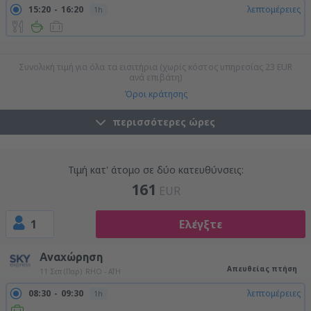
15:20
16:20
λεπτομέρειες
1h
19:00
20:00
λεπτομέρειες
1h
23:10
00:10
λεπτομέρειες
1h
Συνολική τιμή για όλα τα εισιτήρια (χωρίς κόστος υπηρεσίας
23
EUR
ανά επιβάτη)
Όροι κράτησης
περισσότερες ώρες
Τιμή κατ' άτομο σε δύο κατευθύνσεις:
161
EUR
1
Ελέγξτε
Αναχώρηση
Απευθείας πτήση
11 Σεπ (Παρ)
RHO - ATH
08:30
09:30
λεπτομέρειες
1h