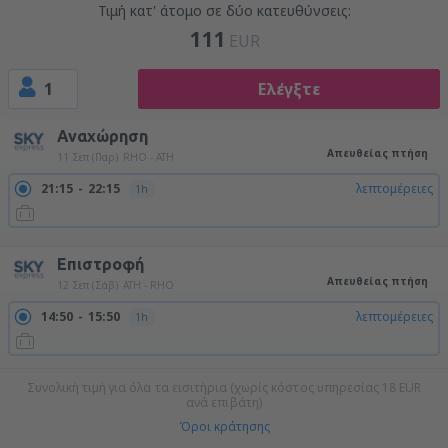
Τιμή κατ' άτομο σε δύο κατευθύνσεις:
111
EUR
1
Ελέγξτε
Αναχώρηση
Απευθείας πτήση
11 Σεπ (Παρ)
RHO - ATH
21:15
22:15
λεπτομέρειες
1h
22:55
23:55
λεπτομέρειες
1h
Επιστροφή
Απευθείας πτήση
12 Σεπ (Σάβ)
ATH - RHO
14:50
15:50
λεπτομέρειες
1h
Συνολική τιμή για όλα τα εισιτήρια (χωρίς κόστος υπηρεσίας
18
EUR
ανά επιβάτη)
Όροι κράτησης