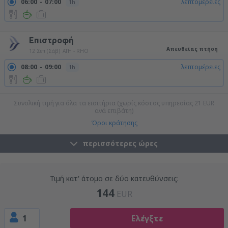
06:00
07:00
λεπτομέρειες
1h
09:40
10:40
λεπτομέρειες
1h
Επιστροφή
Απευθείας πτήση
12 Σεπ (Σάβ)
ATH - RHO
08:00
09:00
λεπτομέρειες
1h
Συνολική τιμή για όλα τα εισιτήρια (χωρίς κόστος υπηρεσίας
21
EUR
ανά επιβάτη)
Όροι κράτησης
περισσότερες ώρες
Τιμή κατ' άτομο σε δύο κατευθύνσεις:
144
EUR
1
Ελέγξτε