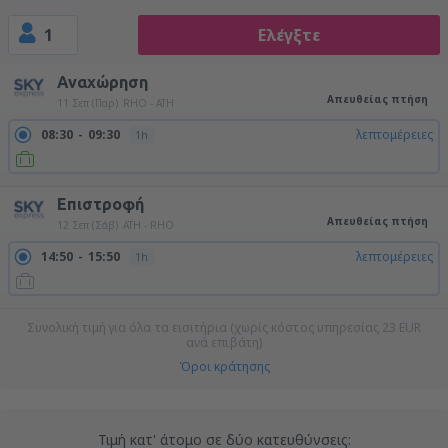
1
Ελέγξτε
Αναχώρηση
Απευθείας πτήση
11 Σεπ (Παρ)
RHO - ATH
08:30
09:30
λεπτομέρειες
1h
Επιστροφή
Απευθείας πτήση
12 Σεπ (Σάβ)
ATH - RHO
14:50
15:50
λεπτομέρειες
1h
Συνολική τιμή για όλα τα εισιτήρια (χωρίς κόστος υπηρεσίας
23
EUR
ανά επιβάτη)
Όροι κράτησης
Τιμή κατ' άτομο σε δύο κατευθύνσεις: