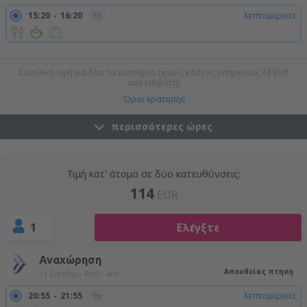
15:20
16:20
λεπτομέρειες
1h
19:00
20:00
λεπτομέρειες
1h
23:10
00:10
λεπτομέρειες
1h
Συνολική τιμή για όλα τα εισιτήρια (χωρίς κόστος υπηρεσίας
18
EUR
ανά επιβάτη)
Όροι κράτησης
περισσότερες ώρες
Τιμή κατ' άτομο σε δύο κατευθύνσεις:
114
EUR
1
Ελέγξτε
Αναχώρηση
Απευθείας πτήση
11 Σεπ (Παρ)
RHO - ATH
20:55
21:55
λεπτομέρειες
1h