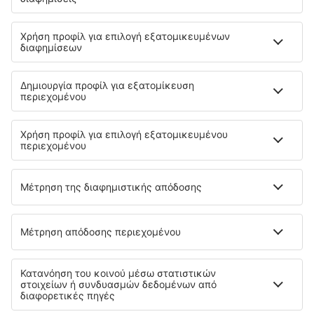
ανά επιβάτη)
Όροι κράτησης
περισσότερες ώρες
Τιμή κατ' άτομο σε δύο κατευθύνσεις:
175
EUR
1
Ελέγξτε
Αναχώρηση
Απευθείας πτήση
11 Σεπ (Παρ)
RHO - ATH
06:00
07:00
λεπτομέρειες
1h
09:40
10:40
λεπτομέρειες
1h
Επιστροφή
1 στάση
12 Σεπ (Σάβ)
ATH - RHO