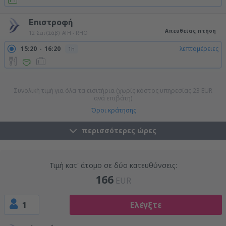
Επιστροφή
Απευθείας πτήση
12 Σεπ (Σάβ)
ATH - RHO
15:20
16:20
λεπτομέρειες
1h
19:00
20:00
λεπτομέρειες
1h
23:10
00:10
λεπτομέρειες
1h
Συνολική τιμή για όλα τα εισιτήρια (χωρίς κόστος υπηρεσίας
23
EUR
ανά επιβάτη)
Όροι κράτησης
περισσότερες ώρες
Τιμή κατ' άτομο σε δύο κατευθύνσεις:
166
EUR
1
Ελέγξτε