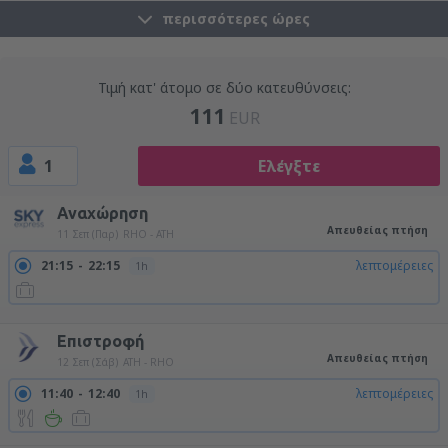
περισσότερες ώρες
Τιμή κατ' άτομο σε δύο κατευθύνσεις:
111
EUR
1
Ελέγξτε
Αναχώρηση
Απευθείας πτήση
11 Σεπ (Παρ)
RHO - ATH
21:15
22:15
λεπτομέρειες
1h
22:55
23:55
λεπτομέρειες
1h
Επιστροφή
Απευθείας πτήση
12 Σεπ (Σάβ)
ATH - RHO
11:40
12:40
λεπτομέρειες
1h