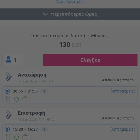
Όροι κράτησης
περισσότερες ώρες
Τιμή κατ' άτομο σε δύο κατευθύνσεις:
130
EUR
1
Ελέγξτε
Αναχώρηση
Απευθείας πτήση
11 Σεπ (Παρ)
RHO - ATH
20:55
21:55
λεπτομέρειες
1h
Επιστροφή
Απευθείας πτήση
12 Σεπ (Σάβ)
ATH - RHO
15:20
16:20
λεπτομέρειες
1h