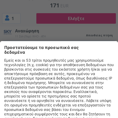
171
EUR
1
Ελέγξτε
Αναχώρηση
Απευθείας πτήση
11 Σεπ (Παρ)
RHO - ATH
21:15
22:15
λεπτομέρειες
1h
22:55
23:55
λεπτομέρειες
1h
Επιστροφή
1 στάση
12 Σεπ (Σάβ)
ATH - RHO
11:00
20:20
λεπτομέρειες
9h 20min
Συνολική τιμή για όλα τα εισιτήρια (χωρίς κόστος υπηρεσίας
24
EUR
ανά επιβάτη)
Όροι κράτησης
περισσότερες ώρες