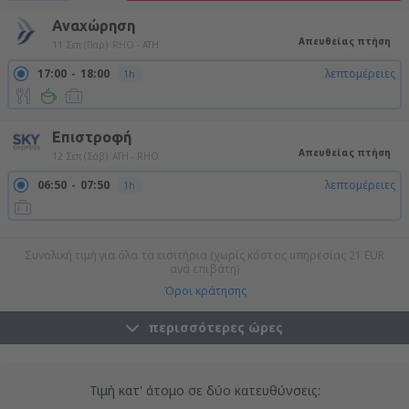
Αναχώρηση
Απευθείας πτήση
11 Σεπ (Παρ)
RHO - ATH
17:00
18:00
λεπτομέρειες
1h
Επιστροφή
Απευθείας πτήση
12 Σεπ (Σάβ)
ATH - RHO
06:50
07:50
λεπτομέρειες
1h
20:35
21:35
λεπτομέρειες
1h
Συνολική τιμή για όλα τα εισιτήρια (χωρίς κόστος υπηρεσίας
21
EUR
ανά επιβάτη)
Όροι κράτησης
περισσότερες ώρες
Τιμή κατ' άτομο σε δύο κατευθύνσεις: