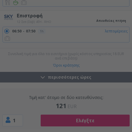
Επιστροφή
Απευθείας πτήση
12 Σεπ (Σάβ)
ATH - RHO
06:50
07:50
λεπτομέρειες
1h
20:35
21:35
λεπτομέρειες
1h
Συνολική τιμή για όλα τα εισιτήρια (χωρίς κόστος υπηρεσίας
18
EUR
ανά επιβάτη)
Όροι κράτησης
περισσότερες ώρες
Τιμή κατ' άτομο σε δύο κατευθύνσεις:
121
EUR
1
Ελέγξτε