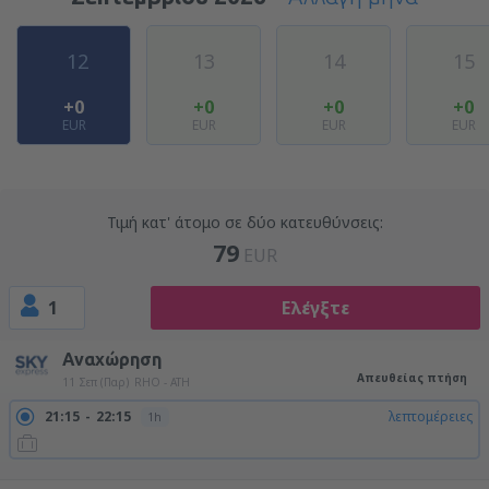
12
13
14
15
+0
+0
+0
+0
EUR
EUR
EUR
EUR
Τιμή κατ' άτομο σε δύο κατευθύνσεις:
79
EUR
1
Ελέγξτε
Αναχώρηση
Απευθείας πτήση
11 Σεπ (Παρ)
RHO - ATH
21:15
22:15
λεπτομέρειες
1h
22:55
23:55
λεπτομέρειες
1h