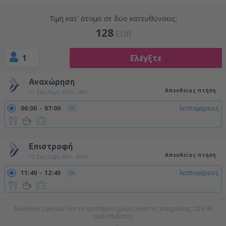
Τιμή κατ' άτομο σε δύο κατευθύνσεις:
128
EUR
1
Ελέγξτε
Αναχώρηση
Απευθείας πτήση
11 Σεπ (Παρ)
RHO - ATH
06:00
07:00
λεπτομέρειες
1h
09:40
10:40
λεπτομέρειες
1h
Επιστροφή
Απευθείας πτήση
12 Σεπ (Σάβ)
ATH - RHO
11:40
12:40
λεπτομέρειες
1h
Συνολική τιμή για όλα τα εισιτήρια (χωρίς κόστος υπηρεσίας
20
EUR
ανά επιβάτη)