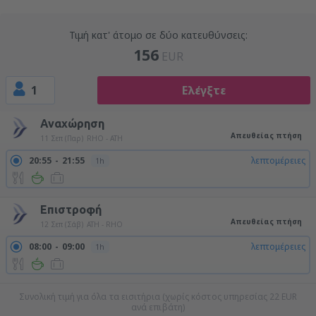
Τιμή κατ' άτομο σε δύο κατευθύνσεις:
156
EUR
1
Ελέγξτε
Αναχώρηση
Απευθείας πτήση
11 Σεπ (Παρ)
RHO - ATH
20:55
21:55
λεπτομέρειες
1h
Επιστροφή
Απευθείας πτήση
12 Σεπ (Σάβ)
ATH - RHO
08:00
09:00
λεπτομέρειες
1h
Συνολική τιμή για όλα τα εισιτήρια (χωρίς κόστος υπηρεσίας
22
EUR
ανά επιβάτη)