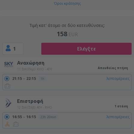
Όροι κράτησης
Τιμή κατ' άτομο σε δύο κατευθύνσεις:
158
EUR
1
Ελέγξτε
Αναχώρηση
Απευθείας πτήση
11 Σεπ (Παρ)
RHO - ATH
21:15
22:15
λεπτομέρειες
1h
22:55
23:55
λεπτομέρειες
1h
Επιστροφή
1 στάση
12 Σεπ (Σάβ)
ATH - RHO
16:55
16:15
λεπτομέρειες
23h 20min