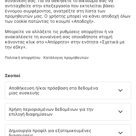
Τιμή κατ' άτομο σε δύο κατευθύνσεις:
172
EUR
1
Ελέγξτε
Αναχώρηση
Απευθείας πτήση
11 Σεπ (Παρ)
RHO - ATH
21:15
22:15
λεπτομέρειες
1h
22:55
23:55
λεπτομέρειες
1h
Επιστροφή
1 στάση
Ενδιάμεση στάση
12 Σεπ (Σάβ)
ATH - RHO
16:35
16:15
λεπτομέρειες
23h 40min
Συνολική τιμή για όλα τα εισιτήρια (χωρίς κόστος υπηρεσίας
24
EUR