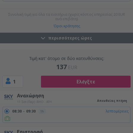
19:00
20:00
λεπτομέρειες
1h
23:10
00:10
λεπτομέρειες
1h
Συνολική τιμή για όλα τα εισιτήρια (χωρίς κόστος υπηρεσίας
20
EUR
ανά επιβάτη)
Όροι κράτησης
περισσότερες ώρες
Τιμή κατ' άτομο σε δύο κατευθύνσεις:
137
EUR
1
Ελέγξτε
Αναχώρηση
Απευθείας πτήση
11 Σεπ (Παρ)
RHO - ATH
08:30
09:30
λεπτομέρειες
1h
Επιστροφή