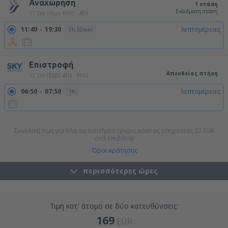
Αναχώρηση
1 στάση
Ενδιάμεση στάση
11 Σεπ (Παρ)
RHO - ATH
11:40
19:30
λεπτομέρειες
7h 50min
Επιστροφή
Απευθείας πτήση
12 Σεπ (Σάβ)
ATH - RHO
06:50
07:50
λεπτομέρειες
1h
20:35
21:35
λεπτομέρειες
1h
Συνολική τιμή για όλα τα εισιτήρια (χωρίς κόστος υπηρεσίας
23
EUR
ανά επιβάτη)
Όροι κράτησης
περισσότερες ώρες
Τιμή κατ' άτομο σε δύο κατευθύνσεις:
169
EUR