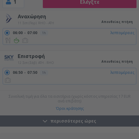
1
Ελέγξτε
Αναχώρηση
Απευθείας πτήση
11 Σεπ (Παρ)
RHO - ATH
06:00
07:00
λεπτομέρειες
1h
09:40
10:40
λεπτομέρειες
1h
Επιστροφή
Απευθείας πτήση
12 Σεπ (Σάβ)
ATH - RHO
06:50
07:50
λεπτομέρειες
1h
20:35
21:35
λεπτομέρειες
1h
Συνολική τιμή για όλα τα εισιτήρια (χωρίς κόστος υπηρεσίας
17
EUR
ανά επιβάτη)
Όροι κράτησης
περισσότερες ώρες