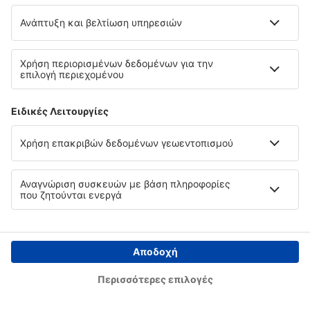
16:55
16:15
λεπτομέρειες
23h 20min
Συνολική τιμή για όλα τα εισιτήρια (χωρίς κόστος υπηρεσίας
24
EUR
ανά επιβάτη)
Όροι κράτησης
περισσότερες ώρες
Τιμή κατ' άτομο σε δύο κατευθύνσεις:
175
EUR
1
Ελέγξτε
Αναχώρηση
Απευθείας πτήση
11 Σεπ (Παρ)
RHO - ATH
21:15
22:15
λεπτομέρειες
1h