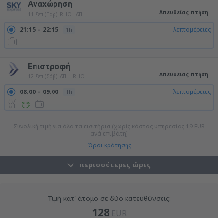
Αναχώρηση
Απευθείας πτήση
11 Σεπ (Παρ)
RHO - ATH
21:15
22:15
λεπτομέρειες
1h
22:55
23:55
λεπτομέρειες
1h
Επιστροφή
Απευθείας πτήση
12 Σεπ (Σάβ)
ATH - RHO
08:00
09:00
λεπτομέρειες
1h
Συνολική τιμή για όλα τα εισιτήρια (χωρίς κόστος υπηρεσίας
19
EUR
ανά επιβάτη)
Όροι κράτησης
περισσότερες ώρες
Τιμή κατ' άτομο σε δύο κατευθύνσεις:
128
EUR