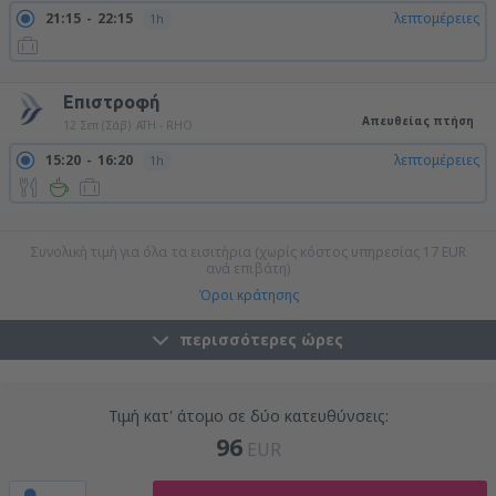
21:15
22:15
λεπτομέρειες
1h
22:55
23:55
λεπτομέρειες
1h
Επιστροφή
Απευθείας πτήση
12 Σεπ (Σάβ)
ATH - RHO
15:20
16:20
λεπτομέρειες
1h
19:00
20:00
λεπτομέρειες
1h
23:10
00:10
λεπτομέρειες
1h
Συνολική τιμή για όλα τα εισιτήρια (χωρίς κόστος υπηρεσίας
17
EUR
ανά επιβάτη)
Όροι κράτησης
περισσότερες ώρες
Τιμή κατ' άτομο σε δύο κατευθύνσεις:
96
EUR