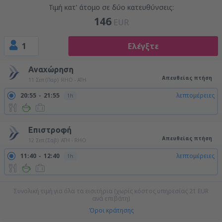
Τιμή κατ' άτομο σε δύο κατευθύνσεις:
146
EUR
1
Ελέγξτε
Αναχώρηση
Απευθείας πτήση
11 Σεπ (Παρ)
RHO - ATH
20:55
21:55
λεπτομέρειες
1h
Επιστροφή
Απευθείας πτήση
12 Σεπ (Σάβ)
ATH - RHO
11:40
12:40
λεπτομέρειες
1h
Συνολική τιμή για όλα τα εισιτήρια (χωρίς κόστος υπηρεσίας
21
EUR
ανά επιβάτη)
Όροι κράτησης