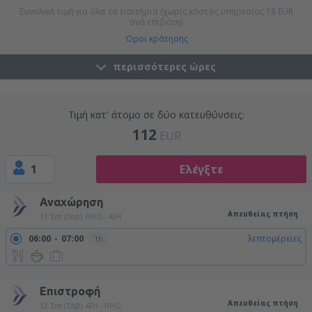
Συνολική τιμή για όλα τα εισιτήρια (χωρίς κόστος υπηρεσίας
18
EUR
ανά επιβάτη)
Όροι κράτησης
περισσότερες ώρες
Τιμή κατ' άτομο σε δύο κατευθύνσεις:
112
EUR
1
Ελέγξτε
Αναχώρηση
Απευθείας πτήση
11 Σεπ (Παρ)
RHO - ATH
06:00
07:00
λεπτομέρειες
1h
09:40
10:40
λεπτομέρειες
1h
Επιστροφή
Απευθείας πτήση
12 Σεπ (Σάβ)
ATH - RHO