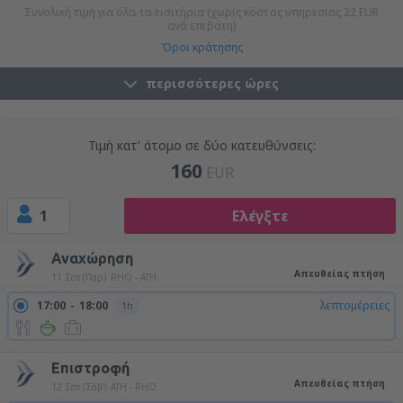
Συνολική τιμή για όλα τα εισιτήρια (χωρίς κόστος υπηρεσίας
22
EUR
ανά επιβάτη)
Όροι κράτησης
περισσότερες ώρες
Τιμή κατ' άτομο σε δύο κατευθύνσεις:
160
EUR
1
Ελέγξτε
Αναχώρηση
Απευθείας πτήση
11 Σεπ (Παρ)
RHO - ATH
17:00
18:00
λεπτομέρειες
1h
Επιστροφή
Απευθείας πτήση
12 Σεπ (Σάβ)
ATH - RHO