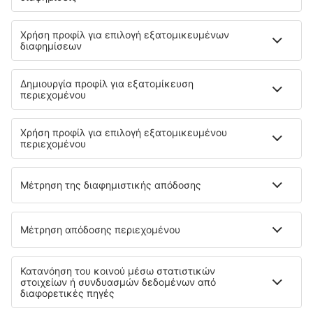
SKY express
Olympic Air
Ryanair
Aegean
Wizzair
Volotea
Lufthansa
easyJet
Eurowings
Cyprus Airways
Σχετικά με την eSky
Όροι και προϋποθέσεις
Οι κρατήσεις μου
Πολιτική απορρήτου
Υποστήριξη και επικοινωνία