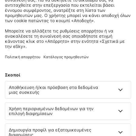
Προγραμματίστε το ταξίδι σας
City Break
Διακοπές
Διαμονή
Πτήση+Ξενοδοχείο
Ξενοδοχεία
Στάθμευση
Μεταφορές
Αξιοθέατα
Αθλητικά γεγονότα
Μάθετε περισσότερα
Εγγύηση χαμηλότερης τιμής
Εφαρμογή για κινητά
Αερομεταφορείς