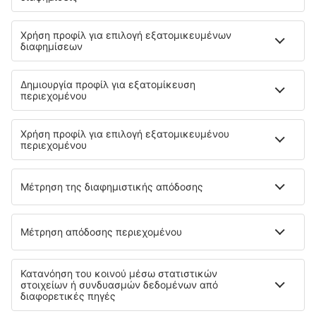
SKY express
Olympic Air
Ryanair
Aegean
Wizzair
Volotea
Lufthansa
easyJet
Eurowings
Cyprus Airways
Σχετικά με την eSky
Όροι και προϋποθέσεις
Οι κρατήσεις μου
Πολιτική απορρήτου
Υποστήριξη και επικοινωνία