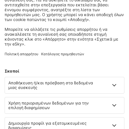
Προγραμματίστε το ταξίδι σας
City Break
Διακοπές
Διαμονή
Πτήση+Ξενοδοχείο
Ξενοδοχεία
Στάθμευση
Μεταφορές
Αξιοθέατα
Αθλητικά γεγονότα
Μάθετε περισσότερα
Εγγύηση χαμηλότερης τιμής
Εφαρμογή για κινητά
Αερομεταφορείς