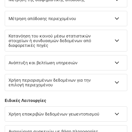
Cyprus Airways
Σχετικά με την eSky
Όροι και προϋποθέσεις
Οι κρατήσεις μου
Πολιτική απορρήτου
Υποστήριξη και επικοινωνία
Χώρες
Διεθνείς ιστότοποι
eSky.eu
eSky.com
eDestinos.com