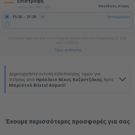
Επιστροφή
Απευθείας πτήση
14 Οκτ (Τετ)
BRS - HER
15:30
21:30
λεπτομέρειες
4h
Συνολική τιμή για όλα τα εισιτήρια (χωρίς κόστος υπηρεσίας
31
EUR
ανά επιβάτη)
Όροι κράτησης
Δημιουργήστε εντολή ειδοποίησης τιμών για
πτήσεις από
Ηράκλειο Νίκος Καζαντζάκης
προς
Μπρίστολ Bristol Airport!
Έχουμε περισσότερες προσφορές για σας