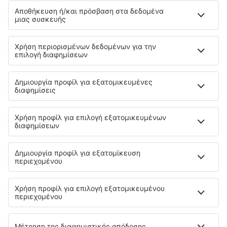
Αξιοθέατα
Αθλητικά γεγονότα
Μάθετε περισσότερα
Εγγύηση χαμηλότερης τιμής
Εφαρμογή για κινητά
Αερομεταφορείς
SKY express
Olympic Air
Ryanair
Aegean
Wizzair
Volotea
Lufthansa
easyJet
Eurowings