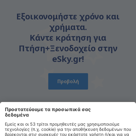
Εξοικονομήστε χρόνο και
χρήματα.
Κάντε κράτηση για
Πτήση+Ξενοδοχείο στην
eSky.gr!
Προβολή