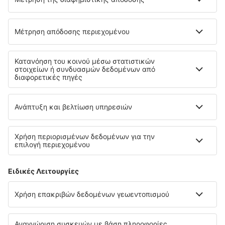
Cyprus Airways
Σχετικά με την eSky
Όροι και προϋποθέσεις
Οι κρατήσεις μου
Πολιτική απορρήτου
Υποστήριξη και επικοινωνία
Χώρες
Διεθνείς ιστότοποι
eSky.eu
eSky.com
eDestinos.com