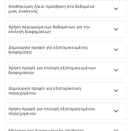
Αξιοθέατα
Αθλητικά γεγονότα
Μάθετε περισσότερα
Εγγύηση χαμηλότερης τιμής
Εφαρμογή για κινητά
Αερομεταφορείς
SKY express
Olympic Air
Ryanair
Aegean
Wizzair
Volotea
Lufthansa
easyJet
Eurowings