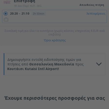
Επιστροφή
Απευθείας πτήση
18 Δεκ (Παρ)
KUT - SKG
20:20
21:10
λεπτομέρειες
2h 50min
Συνολική τιμή για όλα τα εισιτήρια (χωρίς κόστος υπηρεσίας
8
EUR
ανά
επιβάτη)
Όροι κράτησης
Δημιουργήστε εντολή ειδοποίησης τιμών για
πτήσεις από
Θεσσαλονίκη Μακεδονία
προς
Κουτάισι Kutaisi Intl Airport!
Έχουμε περισσότερες προσφορές για σας