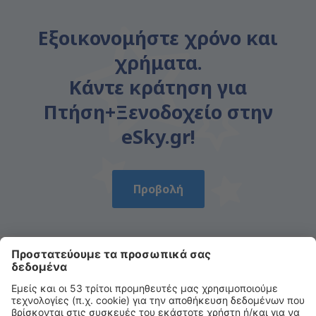
Εξοικονομήστε χρόνο και
χρήματα.
Κάντε κράτηση για
Πτήση+Ξενοδοχείο στην
eSky.gr!
Προβολή