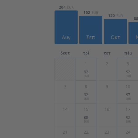
204
EUR
152
EUR
120
EUR
88
Αυγ
Σεπ
Οκτ
δευτ
τρί
τετ
πέμ
1
2
3
92
92
EUR
EUR
7
8
9
10
92
97
EUR
EUR
14
15
16
17
88
92
EUR
EUR
21
22
23
24