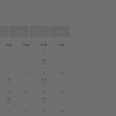
ρ
Απρ
Μαΐ
Ιουν
πέμ
παρ
σαβ
κυρ
1
2
3
+0
EUR
7
8
9
10
+9
+14
EUR
EUR
14
15
16
17
+0
+9
EUR
EUR
21
22
23
24