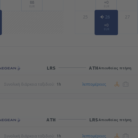
88
+0
EUR
EUR
25
26
27
+0
EUR
LRS
ATH
Απευθείας πτήση
Συνολική διάρκεια ταξιδιού:
1h
λεπτομέρειες
ATH
LRS
Απευθείας πτήση
Συνολική διάρκεια ταξιδιού:
1h
λεπτομέρειες