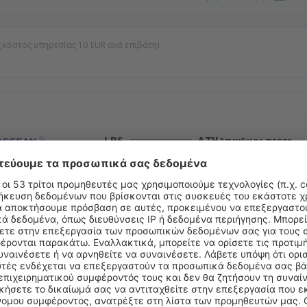
ίς κόστος υπηρεσίας
10
EUR
ανά επιβάτη)
LRS
ATH
Απευθείας πτήση
Συνολική διάρκεια ταξιδιού:
1h
λεπτομέρειες
ATH
LRS
1 στάση
JTY
Συνολική διάρκεια ταξιδιού:
2h 10min
λεπτομέρειες