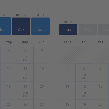
88
88
EUR
EUR
EUR
+0
EUR
Νοε
Δεκ
Ιαν
Ιαν
Φεβ
Μα
παρ
σαβ
κυρ
δευτ
τρί
τετ
4
5
6
92
EUR
11
12
13
4
5
6
92
+0
EUR
EUR
18
19
20
11
12
13
109
+0
EUR
EUR
25
26
27
18
19
20