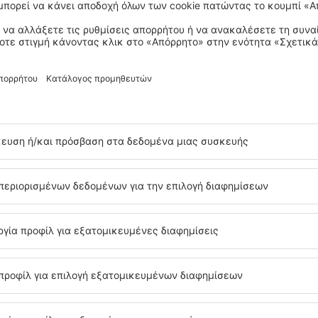
ίς κόστος υπηρεσίας
11
EUR
ανά επιβάτη)
τολή ειδοποίησης τιμών για πτήσεις από
Λέρο
ς Βενιζέλος!
μέγιστη τιμή
α στις καλύτερες τιμές στο ενημερωτικό μας δελτίο.
Συμφωνώ να λαμ
ύθυνση email που έχει παραχωρηθεί από εμένα.
ουμε περισσότερες προσφορές για 