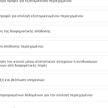
Αθήνα
ακα
Αναχώρηση από την Πάφο
34
EUR
Κέρκυρα
ακα
Αναχώρηση από την Αθήνα
35
EUR
Δείτε περισσότερες προσφορές