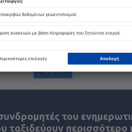
Εξοικονομήστε χρόνο κα
χρήματα.
Κάντε κράτηση για
Πτήση+Ξενοδοχείο στην 
Προβολή
συνδρομητές του ενημερωτ
ου ταξιδεύουν περισσότερο κ