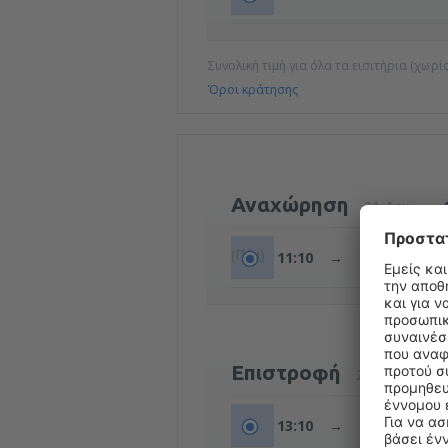
Συνολική τιμή για όλα τα εισιτήρια (χωρ
Όροι κράτησης
Αναχώρηση
31 Δεκ
(Πέμ)
11:10
→
12:10
Επιστροφή
26 Ιαν (Τρί)
13:10
→
15:20