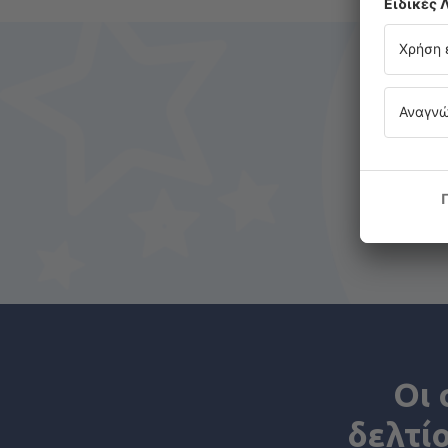
Οι 
δελτί