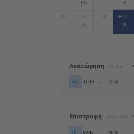
102
88
EUR
EUR
28
29
30
31
92
88
EUR
EUR
Αναχώρηση
31 Δεκ
(Πέμ)
11:10
→
12:10
Επιστροφή
26 Ιαν (Τρί)
09:45
→
10:45