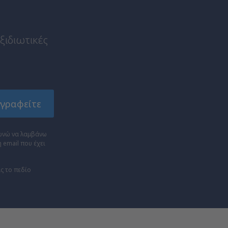
αξιδιωτικές
γγραφείτε
νώ να λαμβάνω
 email που έχει
ς το πεδίο