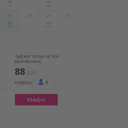
+0
+0
EUR
EUR
28
29
30
31
+0
+4
EUR
EUR
Τιμή κατ' άτομο σε δύο
κατευθύνσεις:
88
EUR
1
Επιβάτες:
Ελέγξτε