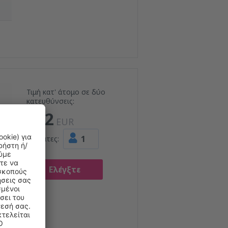
Τιμή κατ' άτομο σε δύο
κατευθύνσεις:
102
EUR
1
Επιβάτες:
Ελέγξτε