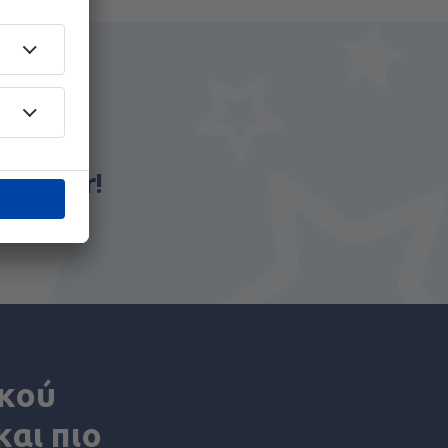
ι
eSky.gr!
ικού
αι πιο