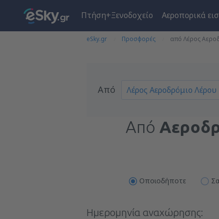
Πτήση+Ξενοδοχείο
Αεροπορικά εισ
eSky.gr
Προσφορές
από Λέρος Αεροδ
Από
Από
Αεροδρ
Οποιοδήποτε
Σα
Ημερομηνία αναχώρησης: