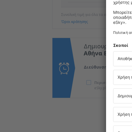
Συνολική τιμή για όλα τα εισιτήρια (χωρ
Όροι κράτησης
Δημιουργήστε εν
Αθήνα Ελευθέριο
Διεύθυνση email
Περισσότερα ταξίδι
eSky.pl S.A., στη διε
Έχ