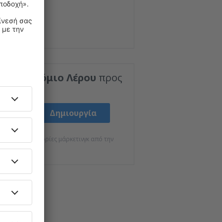
ς Αεροδρόμιο Λέρου
προς
Δημιουργία
EUR
βάνω πληροφορίες μάρκετινγκ από την
σας