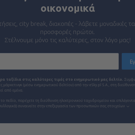
οικονομικά
σεις, city break, διακοπές - λάβετε μοναδικές τ
προσφορές πρώτοι.
Στέλνουμε μόνο τις καλύτερες, στον λόγο μας!
Ε
ρα ταξίδια στις καλύτερες τιμές στο ενημερωτικό μας δελτίο.
Συμφω
 μάρκετινγκ (μέσω ενημερωτικού δελτίου) από την eSky.pl S.A., στη διεύθυνση
ί από εμένα.
 το πεδίο, παρέχετε τη διεύθυνση ηλεκτρονικού ταχυδρομείου και επιλέγοντα
συλλογικά) συναινείτε στην επεξεργασία των προσωπικών σας στοιχείων