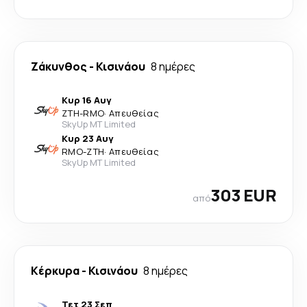
Ζάκυνθος
-
Κισινάου
8 ημέρες
Κυρ 16 Αυγ
ZTH
-
RMO
·
Απευθείας
SkyUp MT Limited
Κυρ 23 Αυγ
RMO
-
ZTH
·
Απευθείας
SkyUp MT Limited
303 EUR
από
Κέρκυρα
-
Κισινάου
8 ημέρες
Τετ 23 Σεπ