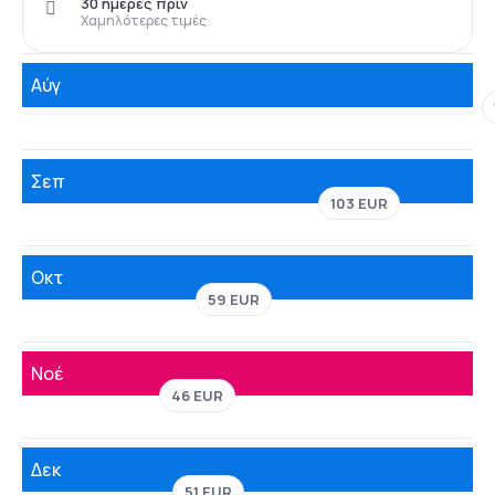
30 ημέρες πριν
Χαμηλότερες τιμές
Αύγ
Σεπ
103 EUR
Οκτ
59 EUR
Νοέ
46 EUR
Δεκ
51 EUR