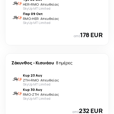
HER
-
RMO
·
Απευθείας
SkyUp MT Limited
Παρ 09 Οκτ
RMO
-
HER
·
Απευθείας
SkyUp MT Limited
178 EUR
από
Ζάκυνθος
-
Κισινάου
8 ημέρες
Κυρ 23 Αυγ
ZTH
-
RMO
·
Απευθείας
SkyUp MT Limited
Κυρ 30 Αυγ
RMO
-
ZTH
·
Απευθείας
SkyUp MT Limited
232 EUR
από