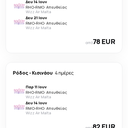
Δευ 14 Ιουν
RHO
-
RMO
·
Απευθείας
Wizz Air Malta
Δευ 21 Ιουν
RMO
-
RHO
·
Απευθείας
Wizz Air Malta
78 EUR
από
Ρόδος
-
Κισινάου
4 ημέρες
Παρ 11 Ιουν
RHO
-
RMO
·
Απευθείας
Wizz Air Malta
Δευ 14 Ιουν
RMO
-
RHO
·
Απευθείας
Wizz Air Malta
82 EUR
από