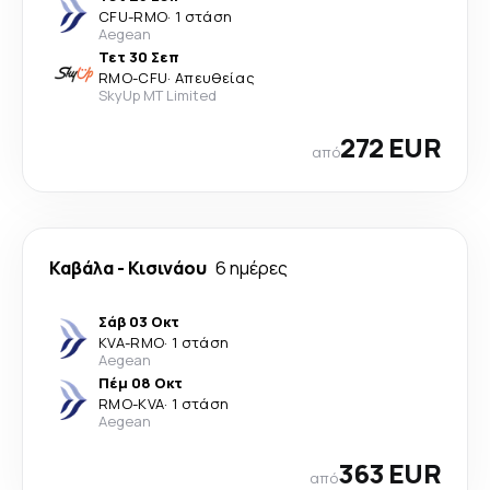
CFU
-
RMO
·
1 στάση
Aegean
Τετ 30 Σεπ
RMO
-
CFU
·
Απευθείας
SkyUp MT Limited
272 EUR
από
Καβάλα
-
Κισινάου
6 ημέρες
Σάβ 03 Οκτ
KVA
-
RMO
·
1 στάση
Aegean
Πέμ 08 Οκτ
RMO
-
KVA
·
1 στάση
Aegean
363 EUR
από