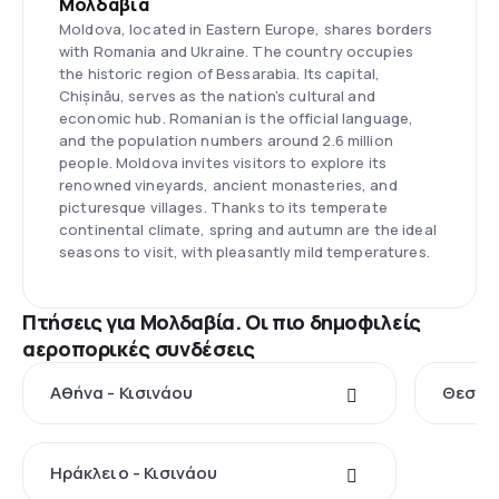
Μολδαβία
Moldova, located in Eastern Europe, shares borders
with Romania and Ukraine. The country occupies
the historic region of Bessarabia. Its capital,
Chișinău, serves as the nation’s cultural and
economic hub. Romanian is the official language,
and the population numbers around 2.6 million
people. Moldova invites visitors to explore its
renowned vineyards, ancient monasteries, and
picturesque villages. Thanks to its temperate
continental climate, spring and autumn are the ideal
seasons to visit, with pleasantly mild temperatures.
Πτήσεις για Μολδαβία. Οι πιο δημοφιλείς
αεροπορικές συνδέσεις
Αθήνα - Κισινάου
Θεσσαλ
Ηράκλειο - Κισινάου