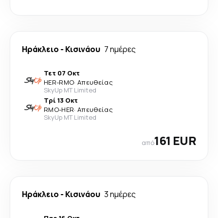
Ηράκλειο
-
Κισινάου
7 ημέρες
Τετ 07 Οκτ
HER
-
RMO
·
Απευθείας
SkyUp MT Limited
Τρί 13 Οκτ
RMO
-
HER
·
Απευθείας
SkyUp MT Limited
161 EUR
από
Ηράκλειο
-
Κισινάου
3 ημέρες