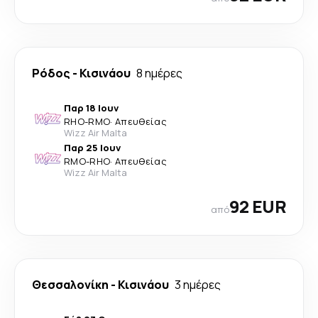
Ρόδος
-
Κισινάου
8 ημέρες
Παρ 18 Ιουν
RHO
-
RMO
·
Απευθείας
Wizz Air Malta
Παρ 25 Ιουν
RMO
-
RHO
·
Απευθείας
Wizz Air Malta
92 EUR
από
Θεσσαλονίκη
-
Κισινάου
3 ημέρες