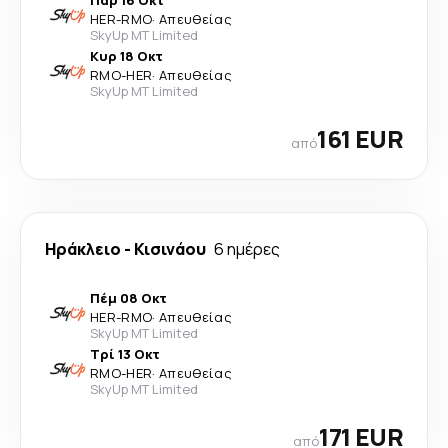
Παρ 16 Οκτ
HER
-
RMO
·
Απευθείας
SkyUp MT Limited
Κυρ 18 Οκτ
RMO
-
HER
·
Απευθείας
SkyUp MT Limited
161 EUR
από
Ηράκλειο
-
Κισινάου
6 ημέρες
Πέμ 08 Οκτ
HER
-
RMO
·
Απευθείας
SkyUp MT Limited
Τρί 13 Οκτ
RMO
-
HER
·
Απευθείας
SkyUp MT Limited
171 EUR
από