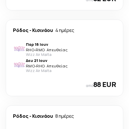
Ρόδος
-
Κισινάου
4 ημέρες
Παρ 18 Ιουν
RHO
-
RMO
·
Απευθείας
Wizz Air Malta
Δευ 21 Ιουν
RMO
-
RHO
·
Απευθείας
Wizz Air Malta
88 EUR
από
Ρόδος
-
Κισινάου
8 ημέρες