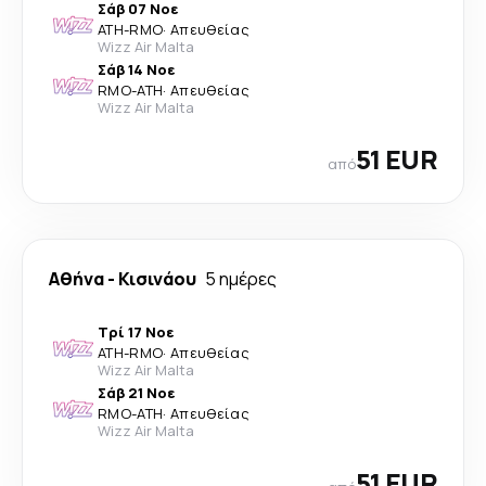
Σάβ 07 Νοε
ATH
-
RMO
·
Απευθείας
Wizz Air Malta
Σάβ 14 Νοε
RMO
-
ATH
·
Απευθείας
Wizz Air Malta
51 EUR
από
Αθήνα
-
Κισινάου
5 ημέρες
Τρί 17 Νοε
ATH
-
RMO
·
Απευθείας
Wizz Air Malta
Σάβ 21 Νοε
RMO
-
ATH
·
Απευθείας
Wizz Air Malta
51 EUR