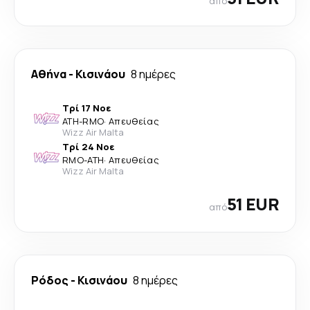
από
Αθήνα
-
Κισινάου
8 ημέρες
Τρί 17 Νοε
ATH
-
RMO
·
Απευθείας
Wizz Air Malta
Τρί 24 Νοε
RMO
-
ATH
·
Απευθείας
Wizz Air Malta
51 EUR
από
Ρόδος
-
Κισινάου
8 ημέρες