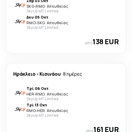
Σάβ 03 Οκτ
SKG
-
RMO
·
Απευθείας
SkyUp MT Limited
Δευ 05 Οκτ
RMO
-
SKG
·
Απευθείας
SkyUp MT Limited
138 EUR
από
Ηράκλειο
-
Κισινάου
8 ημέρες
Τρί 06 Οκτ
HER
-
RMO
·
Απευθείας
SkyUp MT Limited
Τρί 13 Οκτ
RMO
-
HER
·
Απευθείας
SkyUp MT Limited
161 EUR
από