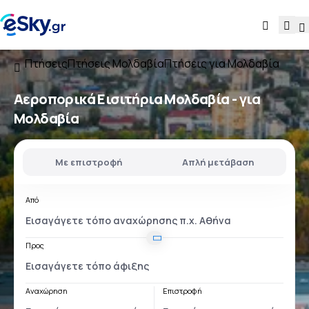
Πτήσεις
Πτήσεις Μολδαβία
Πτήσεις για Μολδαβία
Αεροπορικά Εισιτήρια
Μολδαβία - για
Μολδαβία
Με επιστροφή
Απλή μετάβαση
Από
Προς
Αναχώρηση
Επιστροφή