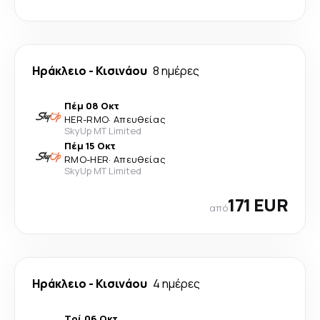
Ηράκλειο
-
Κισινάου
8 ημέρες
Πέμ 08 Οκτ
HER
-
RMO
·
Απευθείας
SkyUp MT Limited
Πέμ 15 Οκτ
RMO
-
HER
·
Απευθείας
SkyUp MT Limited
171 EUR
από
Ηράκλειο
-
Κισινάου
4 ημέρες
Τρί 06 Οκτ