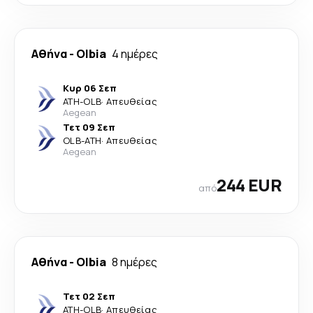
Αθήνα
-
Olbia
4 ημέρες
Κυρ 06 Σεπ
ATH
-
OLB
·
Απευθείας
Aegean
Τετ 09 Σεπ
OLB
-
ATH
·
Απευθείας
Aegean
244 EUR
από
Αθήνα
-
Olbia
8 ημέρες
Τετ 02 Σεπ
ATH
-
OLB
·
Απευθείας