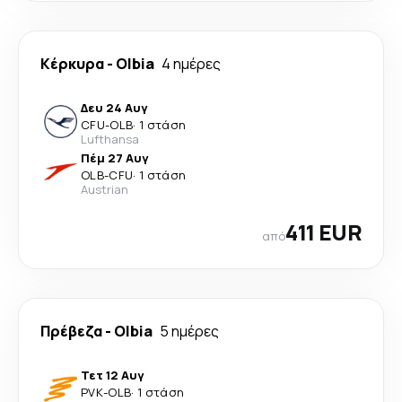
Κέρκυρα
-
Olbia
4 ημέρες
Δευ 24 Αυγ
CFU
-
OLB
·
1 στάση
Lufthansa
Πέμ 27 Αυγ
OLB
-
CFU
·
1 στάση
Austrian
411 EUR
από
Πρέβεζα
-
Olbia
5 ημέρες
Τετ 12 Αυγ
PVK
-
OLB
·
1 στάση