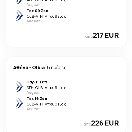
Aegean
Τετ 09 Σεπ
OLB
-
ATH
·
Απευθείας
Aegean
217 EUR
από
Αθήνα
-
Olbia
6 ημέρες
Παρ 11 Σεπ
ATH
-
OLB
·
Απευθείας
Aegean
Τετ 16 Σεπ
OLB
-
ATH
·
Απευθείας
Aegean
226 EUR
από