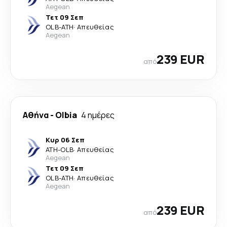
Aegean
Τετ 09 Σεπ
OLB
-
ATH
·
Απευθείας
Aegean
239 EUR
από
Αθήνα
-
Olbia
4 ημέρες
Κυρ 06 Σεπ
ATH
-
OLB
·
Απευθείας
Aegean
Τετ 09 Σεπ
OLB
-
ATH
·
Απευθείας
Aegean
239 EUR
από