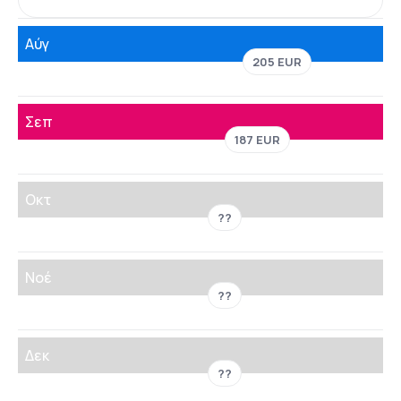
Αύγ
205 EUR
Σεπ
187 EUR
Οκτ
??
Νοέ
??
Δεκ
??