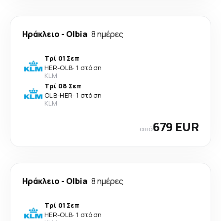
Ηράκλειο
-
Olbia
8 ημέρες
Τρί 01 Σεπ
HER
-
OLB
·
1 στάση
KLM
Τρί 08 Σεπ
OLB
-
HER
·
1 στάση
KLM
679 EUR
από
Ηράκλειο
-
Olbia
8 ημέρες
Τρί 01 Σεπ
HER
-
OLB
·
1 στάση