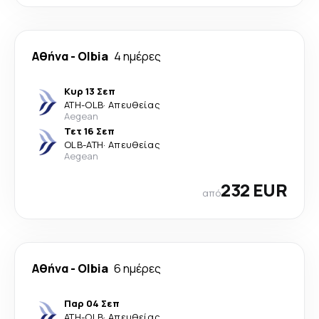
Αθήνα
-
Olbia
4 ημέρες
Κυρ 13 Σεπ
ATH
-
OLB
·
Απευθείας
Aegean
Τετ 16 Σεπ
OLB
-
ATH
·
Απευθείας
Aegean
232 EUR
από
Αθήνα
-
Olbia
6 ημέρες
Παρ 04 Σεπ
ATH
-
OLB
·
Απευθείας