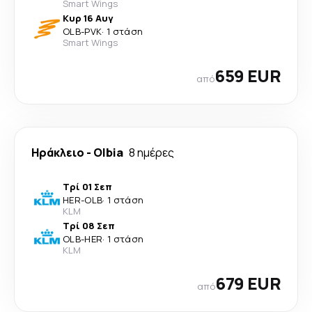
Smart Wings
Κυρ 16 Αυγ
OLB
-
PVK
·
1 στάση
Smart Wings
659 EUR
από
Ηράκλειο
-
Olbia
8 ημέρες
Τρί 01 Σεπ
HER
-
OLB
·
1 στάση
KLM
Τρί 08 Σεπ
OLB
-
HER
·
1 στάση
KLM
679 EUR
από