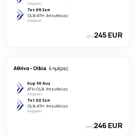
Aegean
Τετ 09 Σεπ
OLB
-
ATH
·
Απευθείας
Aegean
245 EUR
από
Αθήνα
-
Olbia
4 ημέρες
Κυρ 30 Αυγ
ATH
-
OLB
·
Απευθείας
Aegean
Τετ 02 Σεπ
OLB
-
ATH
·
Απευθείας
Aegean
246 EUR
από