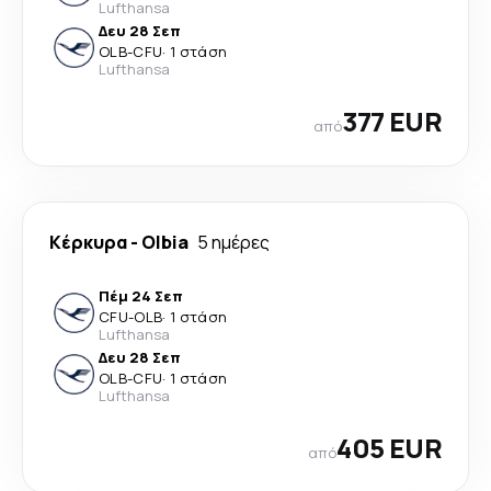
Lufthansa
Δευ 28 Σεπ
OLB
-
CFU
·
1 στάση
Lufthansa
377 EUR
από
Κέρκυρα
-
Olbia
5 ημέρες
Πέμ 24 Σεπ
CFU
-
OLB
·
1 στάση
Lufthansa
Δευ 28 Σεπ
OLB
-
CFU
·
1 στάση
Lufthansa
405 EUR
από