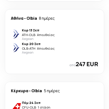
Αθήνα
-
Olbia
8 ημέρες
Κυρ 13 Σεπ
ATH
-
OLB
·
Απευθείας
Aegean
Κυρ 20 Σεπ
OLB
-
ATH
·
Απευθείας
Aegean
247 EUR
από
Κέρκυρα
-
Olbia
5 ημέρες
Πέμ 24 Σεπ
CFU
-
OLB
·
1 στάση