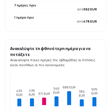
7 ημέρες πριν
από
562 EUR
1 ημέρα πριν
από
478 EUR
Ανακαλύψτε τη φθηνότερη ημέρα για να
πετάξετε
Ανακαλύψτε ποιες ημέρες της εβδομάδας οι πτήσεις
είναι συνήθως οι πιο οικονομικές.
688 EUR
545
505
436
425
382
EUR
EUR
371 EUR
EUR
EUR
EUR