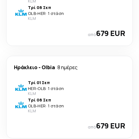
KLM
Τρί 08 Σεπ
OLB
-
HER
·
1 στάση
KLM
679 EUR
από
Ηράκλειο
-
Olbia
8 ημέρες
Τρί 01 Σεπ
HER
-
OLB
·
1 στάση
KLM
Τρί 08 Σεπ
OLB
-
HER
·
1 στάση
KLM
679 EUR
από