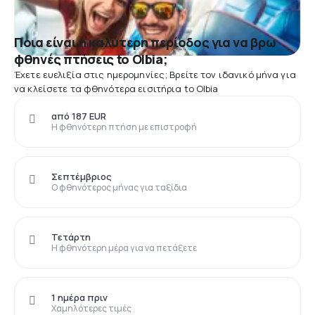
Ποια είναι η καλύτερη περίοδος για να βρω
φθηνές πτήσεις to Olbia;
Έχετε ευελιξία στις ημερομηνίες; Βρείτε τον ιδανικό μήνα για
να κλείσετε τα φθηνότερα εισιτήρια to Olbia
από 187 EUR
Η φθηνότερη πτήση με επιστροφή
Σεπτέμβριος
Ο φθηνότερος μήνας για ταξίδια
Τετάρτη
Η φθηνότερη μέρα για να πετάξετε
1 ημέρα πριν
Χαμηλότερες τιμές