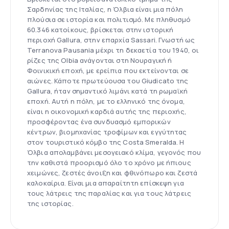
Σαρδηνίας της Ιταλίας, η Όλβια είναι μια πόλη
πλούσια σε ιστορία και πολιτισμό. Με πληθυσμό
60.346 κατοίκους, βρίσκεται στην ιστορική
περιοχή Gallura, στην επαρχία Sassari. Γνωστή ως
Terranova Pausania μέχρι τη δεκαετία του 1940, οι
ρίζες της Olbia ανάγονται στη Νουραγική ή
Φοινικική εποχή, με ερείπια που εκτείνονται σε
αιώνες. Κάποτε πρωτεύουσα του Giudicato της
Gallura, ήταν σημαντικό λιμάνι κατά τη ρωμαϊκή
εποχή. Αυτή η πόλη, με το ελληνικό της όνομα,
είναι η οικονομική καρδιά αυτής της περιοχής,
προσφέροντας ένα συνδυασμό εμπορικών
κέντρων, βιομηχανίας τροφίμων και εγγύτητας
στον τουριστικό κόμβο της Costa Smeralda. Η
Όλβια απολαμβάνει μεσογειακό κλίμα, γεγονός που
την καθιστά προορισμό όλο το χρόνο με ήπιους
χειμώνες, ζεστές άνοιξη και φθινόπωρο και ζεστά
καλοκαίρια. Είναι μια απαραίτητη επίσκεψη για
τους λάτρεις της παραλίας και για τους λάτρεις
της ιστορίας.