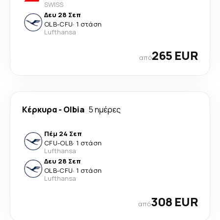
SWISS
Δευ 28 Σεπ
OLB
-
CFU
·
1 στάση
Lufthansa
265 EUR
από
Κέρκυρα
-
Olbia
5 ημέρες
Πέμ 24 Σεπ
CFU
-
OLB
·
1 στάση
Lufthansa
Δευ 28 Σεπ
OLB
-
CFU
·
1 στάση
Lufthansa
308 EUR
από