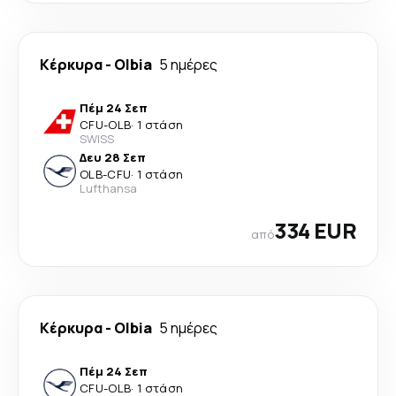
Κέρκυρα
-
Olbia
5 ημέρες
Πέμ 24 Σεπ
CFU
-
OLB
·
1 στάση
SWISS
Δευ 28 Σεπ
OLB
-
CFU
·
1 στάση
Lufthansa
334 EUR
από
Κέρκυρα
-
Olbia
5 ημέρες
Πέμ 24 Σεπ
CFU
-
OLB
·
1 στάση