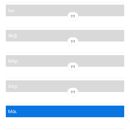
Ιαν
??
Φεβ
??
Μάρ
??
Απρ
??
Μάι