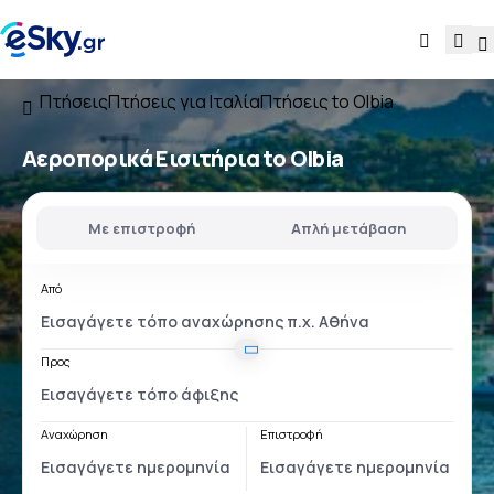
Πτήσεις
Πτήσεις για Ιταλία
Πτήσεις to Olbia
Αεροπορικά Εισιτήρια to Olbia
Με επιστροφή
Απλή μετάβαση
Από
Προς
Αναχώρηση
Επιστροφή