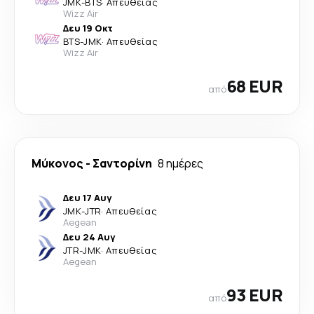
JMK
-
BTS
·
Απευθείας
Wizz Air
Δευ 19 Οκτ
BTS
-
JMK
·
Απευθείας
Wizz Air
68 EUR
από
Μύκονος
-
Σαντορίνη
8 ημέρες
Δευ 17 Αυγ
JMK
-
JTR
·
Απευθείας
Aegean
Δευ 24 Αυγ
JTR
-
JMK
·
Απευθείας
Aegean
93 EUR
από