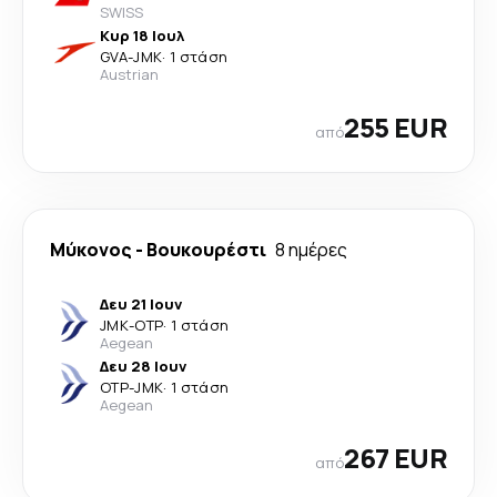
SWISS
Κυρ 18 Ιουλ
GVA
-
JMK
·
1 στάση
Austrian
255 EUR
από
Μύκονος
-
Βουκουρέστι
8 ημέρες
Δευ 21 Ιουν
JMK
-
OTP
·
1 στάση
Aegean
Δευ 28 Ιουν
OTP
-
JMK
·
1 στάση
Aegean
267 EUR
από