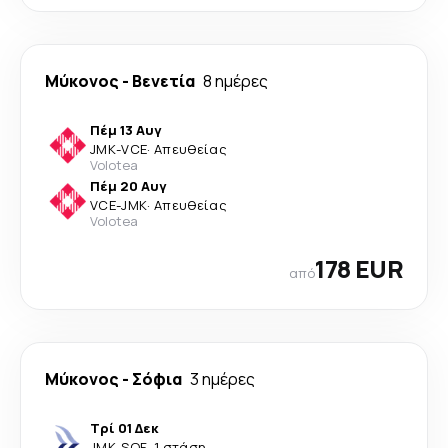
Μύκονος
-
Βενετία
8 ημέρες
Πέμ 13 Αυγ
JMK
-
VCE
·
Απευθείας
Volotea
Πέμ 20 Αυγ
VCE
-
JMK
·
Απευθείας
Volotea
178 EUR
από
Μύκονος
-
Σόφια
3 ημέρες
Τρί 01 Δεκ
JMK
-
SOF
·
1 στάση