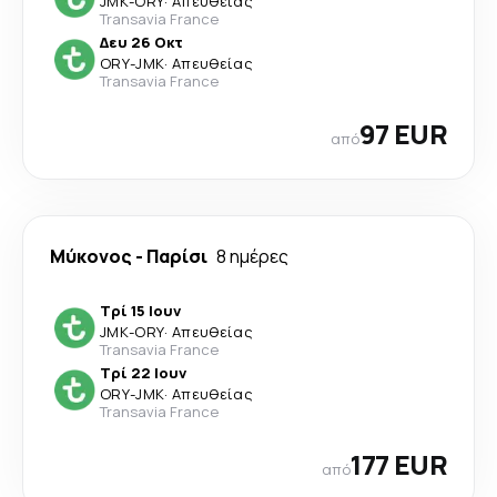
JMK
-
ORY
·
Απευθείας
Transavia France
Δευ 26 Οκτ
ORY
-
JMK
·
Απευθείας
Transavia France
97 EUR
από
Μύκονος
-
Παρίσι
8 ημέρες
Τρί 15 Ιουν
JMK
-
ORY
·
Απευθείας
Transavia France
Τρί 22 Ιουν
ORY
-
JMK
·
Απευθείας
Transavia France
177 EUR
από