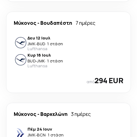
Μύκονος
-
Βουδαπέστη
7 ημέρες
Δευ 12 Ιουλ
JMK
-
BUD
·
1 στάση
Lufthansa
Κυρ 18 Ιουλ
BUD
-
JMK
·
1 στάση
Lufthansa
294 EUR
από
Μύκονος
-
Βαρκελώνη
3 ημέρες
Πέμ 24 Ιουν
JMK
-
BCN
·
1 στάση