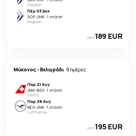
Aegean
Πέμ 03 Δεκ
SOF
-
JMK
·
1 στάση
Aegean
189 EUR
από
Μύκονος
-
Βελιγράδι
8 ημέρες
Παρ 21 Αυγ
JMK
-
BEG
·
1 στάση
SWISS
Παρ 28 Αυγ
BEG
-
JMK
·
1 στάση
Lufthansa
195 EUR
από