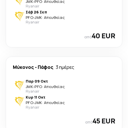
JMK
-
PFO
·
Απευθείας
Ryanair
Σάβ 26 Σεπ
PFO
-
JMK
·
Απευθείας
Ryanair
40 EUR
από
Μύκονος
-
Πάφος
3 ημέρες
Παρ 09 Οκτ
JMK
-
PFO
·
Απευθείας
Ryanair
Κυρ 11 Οκτ
PFO
-
JMK
·
Απευθείας
Ryanair
45 EUR
από