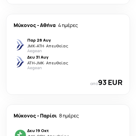
Μύκονος
-
Αθήνα
4 ημέρες
Παρ 28 Αυγ
JMK
-
ATH
·
Απευθείας
Aegean
Δευ 31 Αυγ
ATH
-
JMK
·
Απευθείας
Aegean
93 EUR
από
Μύκονος
-
Παρίσι
8 ημέρες
Δευ 19 Οκτ