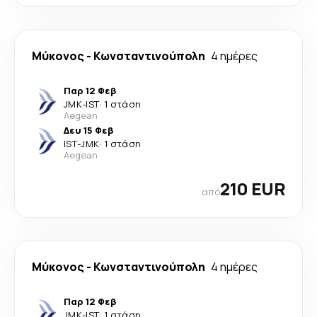
Μύκονος
-
Κωνσταντινούπολη
4 ημέρες
Παρ 12 Φεβ
JMK
-
IST
·
1 στάση
Aegean
Δευ 15 Φεβ
IST
-
JMK
·
1 στάση
Aegean
210 EUR
από
Μύκονος
-
Κωνσταντινούπολη
4 ημέρες
Παρ 12 Φεβ
JMK
-
IST
·
1 στάση