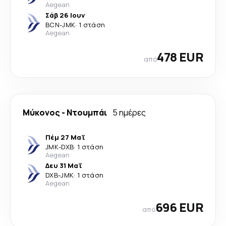
Aegean
Σάβ 26 Ιουν
BCN
-
JMK
·
1 στάση
Aegean
478 EUR
από
Μύκονος
-
Ντουμπάι
5 ημέρες
Πέμ 27 Μαΐ
JMK
-
DXB
·
1 στάση
Aegean
Δευ 31 Μαΐ
DXB
-
JMK
·
1 στάση
Aegean
696 EUR
από