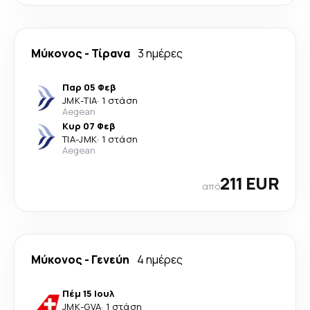
Μύκονος
-
Τίρανα
3 ημέρες
Παρ 05 Φεβ
JMK
-
TIA
·
1 στάση
Aegean
Κυρ 07 Φεβ
TIA
-
JMK
·
1 στάση
Aegean
211 EUR
από
Μύκονος
-
Γενεύη
4 ημέρες
Πέμ 15 Ιουλ
JMK
-
GVA
·
1 στάση