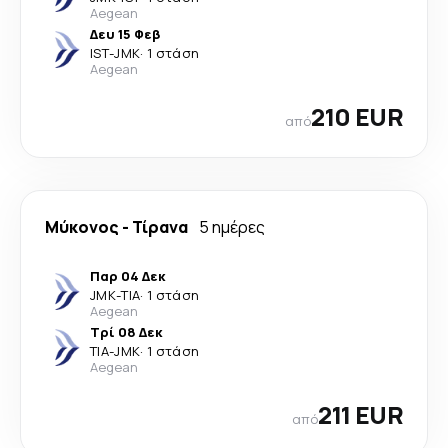
Aegean
Δευ 15 Φεβ
IST
-
JMK
·
1 στάση
Aegean
210 EUR
από
Μύκονος
-
Τίρανα
5 ημέρες
Παρ 04 Δεκ
JMK
-
TIA
·
1 στάση
Aegean
Τρί 08 Δεκ
TIA
-
JMK
·
1 στάση
Aegean
211 EUR
από