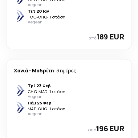
Aegean
Τετ 20 Ιαν
FCO
-
CHQ
·
1 στάση
Aegean
189 EUR
από
Χανιά
-
Μαδρίτη
3 ημέρες
Τρί 23 Φεβ
CHQ
-
MAD
·
1 στάση
Aegean
Πέμ 25 Φεβ
MAD
-
CHQ
·
1 στάση
Aegean
196 EUR
από