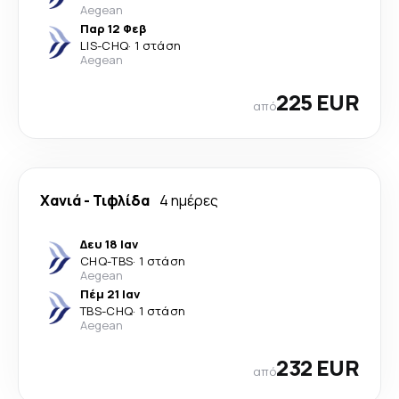
Aegean
Παρ 12 Φεβ
LIS
-
CHQ
·
1 στάση
Aegean
225 EUR
από
Χανιά
-
Τιφλίδα
4 ημέρες
Δευ 18 Ιαν
CHQ
-
TBS
·
1 στάση
Aegean
Πέμ 21 Ιαν
TBS
-
CHQ
·
1 στάση
Aegean
232 EUR
από