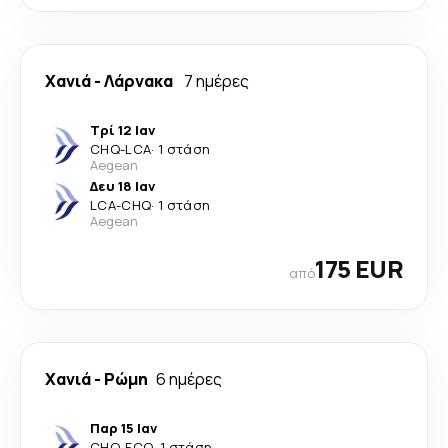
Χανιά
-
Λάρνακα
7 ημέρες
Τρί 12 Ιαν
CHQ
-
LCA
·
1 στάση
Aegean
Δευ 18 Ιαν
LCA
-
CHQ
·
1 στάση
Aegean
175 EUR
από
Χανιά
-
Ρώμη
6 ημέρες
Παρ 15 Ιαν
CHQ
-
FCO
·
1 στάση