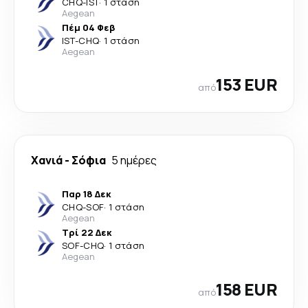
CHQ
-
IST
·
1 στάση
Aegean
Πέμ 04 Φεβ
IST
-
CHQ
·
1 στάση
Aegean
153 EUR
από
Χανιά
-
Σόφια
5 ημέρες
Παρ 18 Δεκ
CHQ
-
SOF
·
1 στάση
Aegean
Τρί 22 Δεκ
SOF
-
CHQ
·
1 στάση
Aegean
158 EUR
από