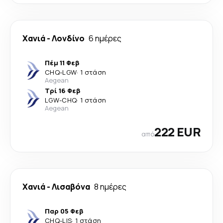
Χανιά
-
Λονδίνο
6 ημέρες
Πέμ 11 Φεβ
CHQ
-
LGW
·
1 στάση
Aegean
Τρί 16 Φεβ
LGW
-
CHQ
·
1 στάση
Aegean
222 EUR
από
Χανιά
-
Λισαβόνα
8 ημέρες
Παρ 05 Φεβ
CHQ
-
LIS
·
1 στάση