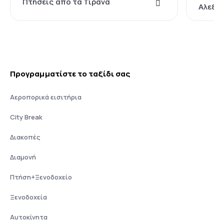
Πτήσεις από τα Τίρανα
Αλεξα
Προγραμματίστε το ταξίδι σας
Αεροπορικά εισιτήρια
City Break
Διακοπές
Διαμονή
Πτήση+Ξενοδοχείο
Ξενοδοχεία
Αυτοκίνητα