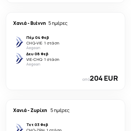
Χανιά
-
Βιέννη
5 ημέρες
Πέμ 04 Φεβ
CHQ
-
VIE
·
1 στάση
Aegean
Δευ 08 Φεβ
VIE
-
CHQ
·
1 στάση
Aegean
204 EUR
από
Χανιά
-
Ζυρίχη
5 ημέρες
Τετ 03 Φεβ
CHQ
-
ZRH
·
1 στάση