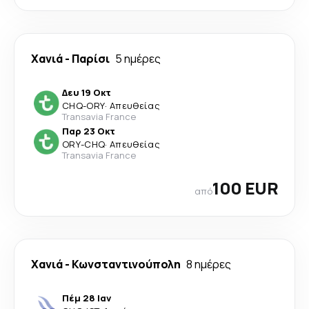
Χανιά
-
Παρίσι
5 ημέρες
Δευ 19 Οκτ
CHQ
-
ORY
·
Απευθείας
Transavia France
Παρ 23 Οκτ
ORY
-
CHQ
·
Απευθείας
Transavia France
100 EUR
από
Χανιά
-
Κωνσταντινούπολη
8 ημέρες
Πέμ 28 Ιαν