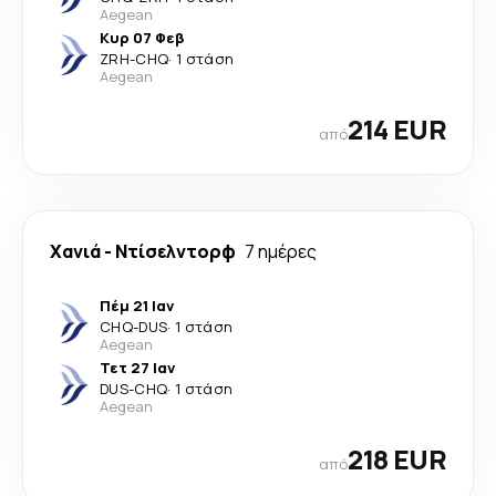
Aegean
Κυρ 07 Φεβ
ZRH
-
CHQ
·
1 στάση
Aegean
214 EUR
από
Χανιά
-
Ντίσελντορφ
7 ημέρες
Πέμ 21 Ιαν
CHQ
-
DUS
·
1 στάση
Aegean
Τετ 27 Ιαν
DUS
-
CHQ
·
1 στάση
Aegean
218 EUR
από