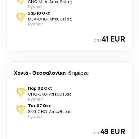
CHQ
-
MLA
·
Απευθείας
Ryanair
Σάβ 10 Οκτ
MLA
-
CHQ
·
Απευθείας
Ryanair
41 EUR
από
Χανιά
-
Θεσσαλονίκη
6 ημέρες
Παρ 02 Οκτ
CHQ
-
SKG
·
Απευθείας
Ryanair
Τετ 07 Οκτ
SKG
-
CHQ
·
Απευθείας
Ryanair
49 EUR
από