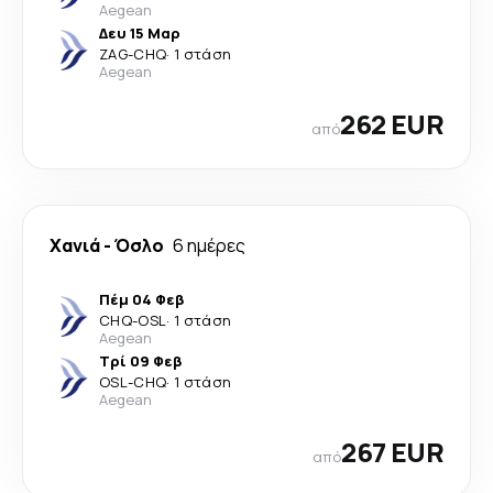
Aegean
Δευ 15 Μαρ
ZAG
-
CHQ
·
1 στάση
Aegean
262 EUR
από
Χανιά
-
Όσλο
6 ημέρες
Πέμ 04 Φεβ
CHQ
-
OSL
·
1 στάση
Aegean
Τρί 09 Φεβ
OSL
-
CHQ
·
1 στάση
Aegean
267 EUR
από