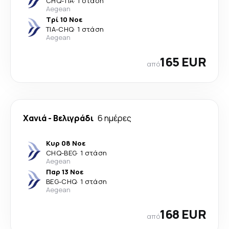
CHQ
-
TIA
·
1 στάση
Aegean
Τρί 10 Νοε
TIA
-
CHQ
·
1 στάση
Aegean
165 EUR
από
Χανιά
-
Βελιγράδι
6 ημέρες
Κυρ 08 Νοε
CHQ
-
BEG
·
1 στάση
Aegean
Παρ 13 Νοε
BEG
-
CHQ
·
1 στάση
Aegean
168 EUR
από