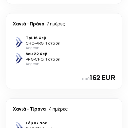
Χανιά
-
Πράγα
7 ημέρες
Τρί 16 Φεβ
CHQ
-
PRG
·
1 στάση
Aegean
Δευ 22 Φεβ
PRG
-
CHQ
·
1 στάση
Aegean
162 EUR
από
Χανιά
-
Τίρανα
4 ημέρες
Σάβ 07 Νοε