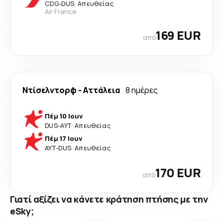
CDG
-
DUS
·
Απευθείας
Air France
169 EUR
από
Ντίσελντορφ
-
Αττάλεια
8 ημέρες
Πέμ 10 Ιουν
DUS
-
AYT
·
Απευθείας
Πέμ 17 Ιουν
AYT
-
DUS
·
Απευθείας
170 EUR
από
Γιατί αξίζει να κάνετε κράτηση πτήσης με την
eSky;