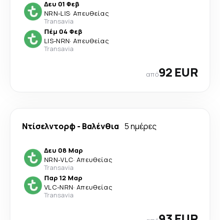
Δευ 01 Φεβ
NRN
-
LIS
·
Απευθείας
Transavia
Πέμ 04 Φεβ
LIS
-
NRN
·
Απευθείας
Transavia
92 EUR
από
Ντίσελντορφ
-
Βαλένθια
5 ημέρες
Δευ 08 Μαρ
NRN
-
VLC
·
Απευθείας
Transavia
Παρ 12 Μαρ
VLC
-
NRN
·
Απευθείας
Transavia
93 EUR