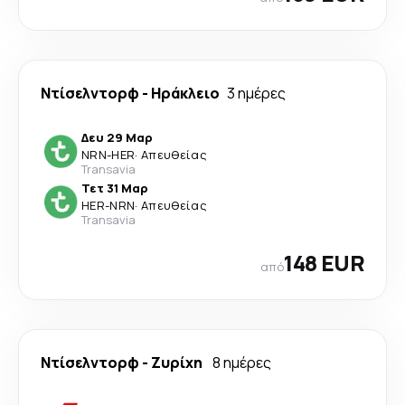
Ντίσελντορφ
-
Ηράκλειο
3 ημέρες
Δευ 29 Μαρ
NRN
-
HER
·
Απευθείας
Transavia
Τετ 31 Μαρ
HER
-
NRN
·
Απευθείας
Transavia
148 EUR
από
Ντίσελντορφ
-
Ζυρίχη
8 ημέρες