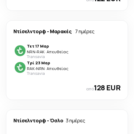
Ντίσελντορφ
-
Μαρακές
7 ημέρες
Τετ 17 Μαρ
NRN
-
RAK
·
Απευθείας
Transavia
Τρί 23 Μαρ
RAK
-
NRN
·
Απευθείας
Transavia
128 EUR
από
Ντίσελντορφ
-
Όσλο
3 ημέρες