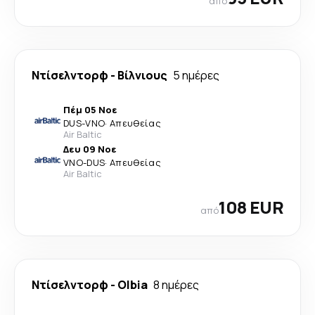
από
Ντίσελντορφ
-
Βίλνιους
5 ημέρες
Πέμ 05 Νοε
DUS
-
VNO
·
Απευθείας
Air Baltic
Δευ 09 Νοε
VNO
-
DUS
·
Απευθείας
Air Baltic
108 EUR
από
Ντίσελντορφ
-
Olbia
8 ημέρες