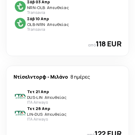
Σάβ 03 Απρ
NRN
-
OLB
·
Απευθείας
Transavia
Σάβ 10 Απρ
OLB
-
NRN
·
Απευθείας
Transavia
118 EUR
από
Ντίσελντορφ
-
Μιλάνο
8 ημέρες
Τετ 21 Απρ
DUS
-
LIN
·
Απευθείας
ITA Airways
Τετ 28 Απρ
LIN
-
DUS
·
Απευθείας
ITA Airways
122 EUR
από