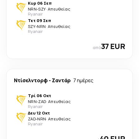
Κυρ 06 Σεπ
NRN
-
SZY
·
Απευθείας
Ryanair
Τετ 09 Σεπ
SZY
-
NRN
·
Απευθείας
Ryanair
37 EUR
από
Ντίσελντορφ
-
Ζαντάρ
7 ημέρες
Τρί 06 Οκτ
NRN
-
ZAD
·
Απευθείας
Ryanair
Δευ 12 Οκτ
ZAD
-
NRN
·
Απευθείας
Ryanair
40 EUR