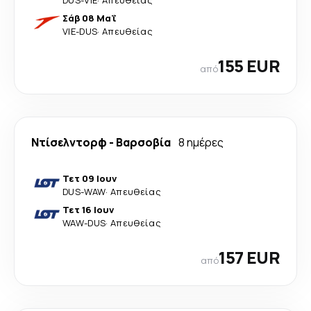
Σάβ 08 Μαΐ
VIE
-
DUS
·
Απευθείας
155 EUR
από
Ντίσελντορφ
-
Βαρσοβία
8 ημέρες
Τετ 09 Ιουν
DUS
-
WAW
·
Απευθείας
Τετ 16 Ιουν
WAW
-
DUS
·
Απευθείας
157 EUR
από