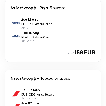
Ντίσελντορφ
-
Ρίγα
5 ημέρες
Δευ 12 Απρ
DUS
-
RIX
·
Απευθείας
Air Baltic
Παρ 16 Απρ
RIX
-
DUS
·
Απευθείας
Air Baltic
158 EUR
από
Ντίσελντορφ
-
Παρίσι
5 ημέρες
Πέμ 03 Ιουν
DUS
-
CDG
·
Απευθείας
Air France
Δευ 07 Ιουν