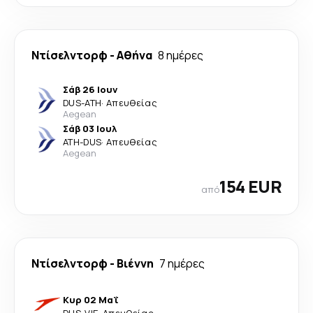
Ντίσελντορφ
-
Αθήνα
8 ημέρες
Σάβ 26 Ιουν
DUS
-
ATH
·
Απευθείας
Aegean
Σάβ 03 Ιουλ
ATH
-
DUS
·
Απευθείας
Aegean
154 EUR
από
Ντίσελντορφ
-
Βιέννη
7 ημέρες
Κυρ 02 Μαΐ
DUS
-
VIE
·
Απευθείας