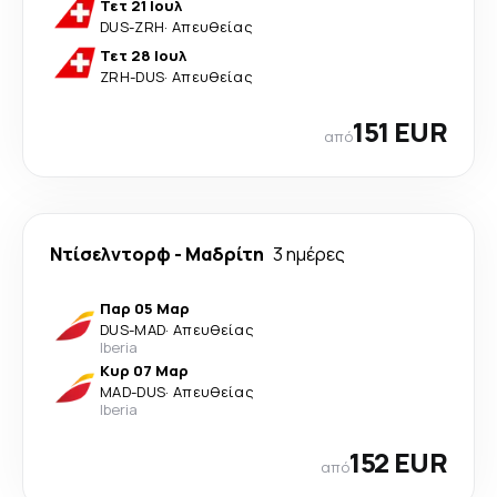
Τετ 21 Ιουλ
DUS
-
ZRH
·
Απευθείας
Τετ 28 Ιουλ
ZRH
-
DUS
·
Απευθείας
151 EUR
από
Ντίσελντορφ
-
Μαδρίτη
3 ημέρες
Παρ 05 Μαρ
DUS
-
MAD
·
Απευθείας
Iberia
Κυρ 07 Μαρ
MAD
-
DUS
·
Απευθείας
Iberia
152 EUR
από