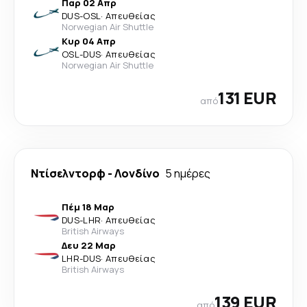
Παρ 02 Απρ
DUS
-
OSL
·
Απευθείας
Norwegian Air Shuttle
Κυρ 04 Απρ
OSL
-
DUS
·
Απευθείας
Norwegian Air Shuttle
131 EUR
από
Ντίσελντορφ
-
Λονδίνο
5 ημέρες
Πέμ 18 Μαρ
DUS
-
LHR
·
Απευθείας
British Airways
Δευ 22 Μαρ
LHR
-
DUS
·
Απευθείας
British Airways
139 EUR
από