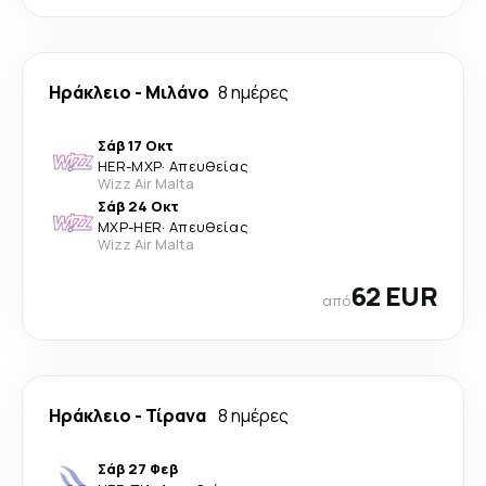
Ηράκλειο
-
Μιλάνο
8 ημέρες
Σάβ 17 Οκτ
HER
-
MXP
·
Απευθείας
Wizz Air Malta
Σάβ 24 Οκτ
MXP
-
HER
·
Απευθείας
Wizz Air Malta
62 EUR
από
Ηράκλειο
-
Τίρανα
8 ημέρες
Σάβ 27 Φεβ