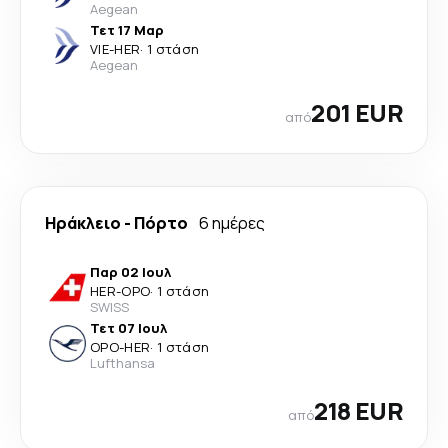
Aegean
Τετ 17 Μαρ
VIE
-
HER
·
1 στάση
Aegean
201 EUR
από
Ηράκλειο
-
Πόρτο
6 ημέρες
Παρ 02 Ιουλ
HER
-
OPO
·
1 στάση
SWISS
Τετ 07 Ιουλ
OPO
-
HER
·
1 στάση
Lufthansa
218 EUR
από