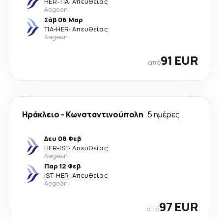
HER
-
TIA
·
Απευθείας
Aegean
Σάβ 06 Μαρ
TIA
-
HER
·
Απευθείας
Aegean
91 EUR
από
Ηράκλειο
-
Κωνσταντινούπολη
5 ημέρες
Δευ 08 Φεβ
HER
-
IST
·
Απευθείας
Aegean
Παρ 12 Φεβ
IST
-
HER
·
Απευθείας
Aegean
97 EUR
από