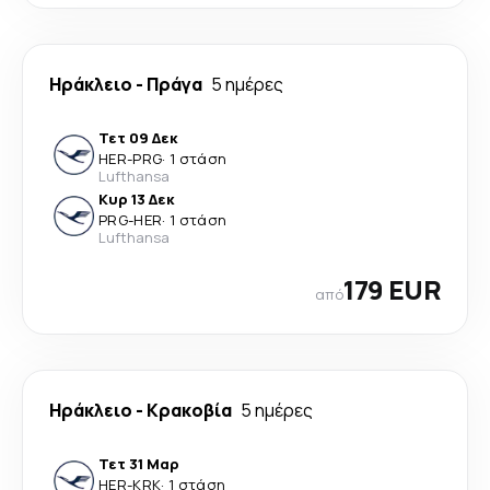
Ηράκλειο
-
Πράγα
5 ημέρες
Τετ 09 Δεκ
HER
-
PRG
·
1 στάση
Lufthansa
Κυρ 13 Δεκ
PRG
-
HER
·
1 στάση
Lufthansa
179 EUR
από
Ηράκλειο
-
Κρακοβία
5 ημέρες
Τετ 31 Μαρ
HER
-
KRK
·
1 στάση