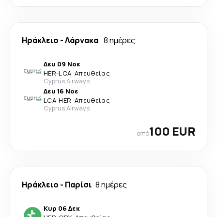
Ηράκλειο
-
Λάρνακα
8 ημέρες
Δευ 09 Νοε
HER
-
LCA
·
Απευθείας
Cyprus Airways
Δευ 16 Νοε
LCA
-
HER
·
Απευθείας
Cyprus Airways
100 EUR
από
Ηράκλειο
-
Παρίσι
8 ημέρες
Κυρ 06 Δεκ