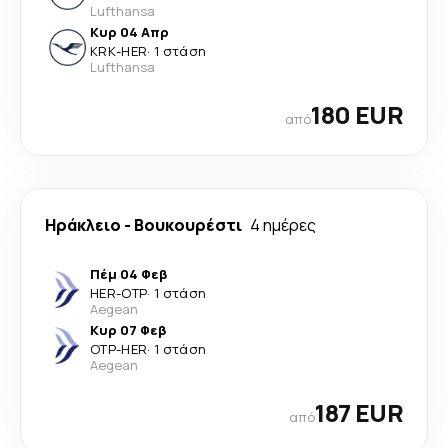
Lufthansa
Κυρ 04 Απρ
KRK
-
HER
·
1 στάση
Lufthansa
180 EUR
από
Ηράκλειο
-
Βουκουρέστι
4 ημέρες
Πέμ 04 Φεβ
HER
-
OTP
·
1 στάση
Aegean
Κυρ 07 Φεβ
OTP
-
HER
·
1 στάση
Aegean
187 EUR
από