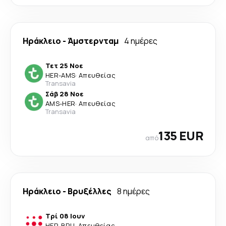
Ηράκλειο
-
Άμστερνταμ
4 ημέρες
Τετ 25 Νοε
HER
-
AMS
·
Απευθείας
Transavia
Σάβ 28 Νοε
AMS
-
HER
·
Απευθείας
Transavia
135 EUR
από
Ηράκλειο
-
Βρυξέλλες
8 ημέρες
Τρί 08 Ιουν
HER
-
BRU
·
Απευθείας