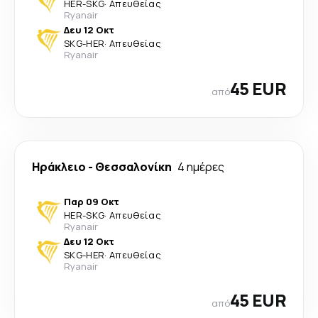
HER
-
SKG
·
Απευθείας
Ryanair
Δευ 12 Οκτ
SKG
-
HER
·
Απευθείας
Ryanair
45 EUR
από
Ηράκλειο
-
Θεσσαλονίκη
4 ημέρες
Παρ 09 Οκτ
HER
-
SKG
·
Απευθείας
Ryanair
Δευ 12 Οκτ
SKG
-
HER
·
Απευθείας
Ryanair
45 EUR
από