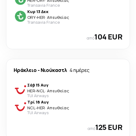
HER
-
ORY
·
Απευθείας
Transavia France
Κυρ 13 Δεκ
ORY
-
HER
·
Απευθείας
Transavia France
104 EUR
από
Ηράκλειο
-
Νιούκαστλ
4 ημέρες
Σάβ 15 Αυγ
HER
-
NCL
·
Απευθείας
TUI Airways
Τρί 18 Αυγ
NCL
-
HER
·
Απευθείας
TUI Airways
125 EUR
από