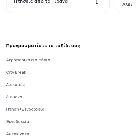
Πτήσεις από τα Τίρανα
Αλεξα
Προγραμματίστε το ταξίδι σας
Αεροπορικά εισιτήρια
City Break
Διακοπές
Διαμονή
Πτήση+Ξενοδοχείο
Ξενοδοχεία
Αυτοκίνητα