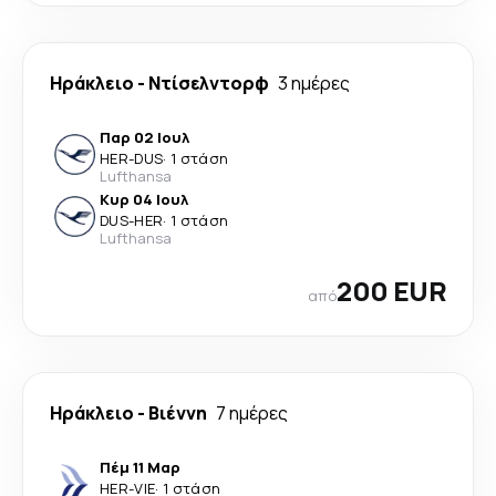
Ηράκλειο
-
Ντίσελντορφ
3 ημέρες
Παρ 02 Ιουλ
HER
-
DUS
·
1 στάση
Lufthansa
Κυρ 04 Ιουλ
DUS
-
HER
·
1 στάση
Lufthansa
200 EUR
από
Ηράκλειο
-
Βιέννη
7 ημέρες
Πέμ 11 Μαρ
HER
-
VIE
·
1 στάση