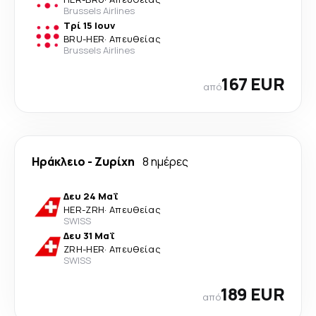
Brussels Airlines
Τρί 15 Ιουν
BRU
-
HER
·
Απευθείας
Brussels Airlines
167 EUR
από
Ηράκλειο
-
Ζυρίχη
8 ημέρες
Δευ 24 Μαΐ
HER
-
ZRH
·
Απευθείας
SWISS
Δευ 31 Μαΐ
ZRH
-
HER
·
Απευθείας
SWISS
189 EUR
από