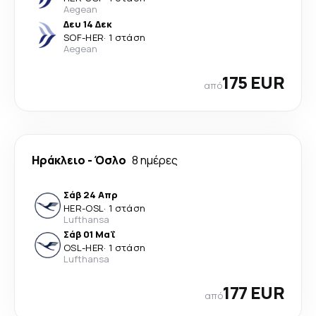
Aegean
Δευ 14 Δεκ
SOF
-
HER
·
1 στάση
Aegean
175 EUR
από
Ηράκλειο
-
Όσλο
8 ημέρες
Σάβ 24 Απρ
HER
-
OSL
·
1 στάση
Lufthansa
Σάβ 01 Μαΐ
OSL
-
HER
·
1 στάση
Lufthansa
177 EUR
από