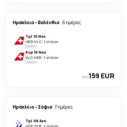
Ηράκλειο
-
Βαλένθια
6 ημέρες
Τρί 10 Νοε
HER
-
VLC
·
1 στάση
SWISS
Κυρ 15 Νοε
VLC
-
HER
·
1 στάση
SWISS
159 EUR
από
Ηράκλειο
-
Σόφια
7 ημέρες
Τρί 08 Δεκ
HER
-
SOF
·
1 στάση