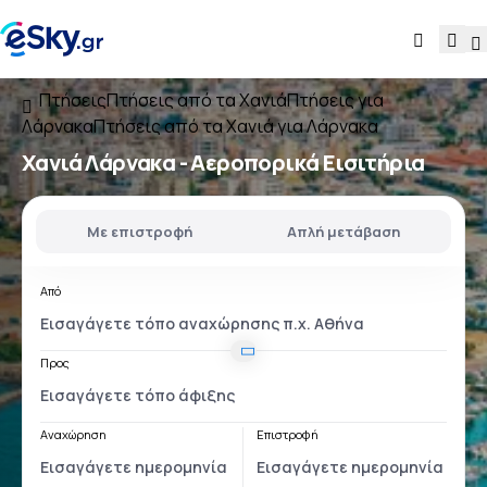
Πτήσεις
Πτήσεις από τα Χανιά
Πτήσεις για
Λάρνακα
Πτήσεις από τα Χανιά για Λάρνακα
Χανιά Λάρνακα
- Αεροπορικά Εισιτήρια
Με επιστροφή
Απλή μετάβαση
Από
Προς
Αναχώρηση
Επιστροφή