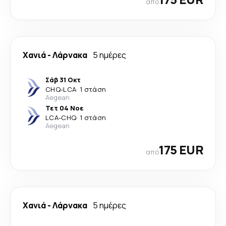
από
Χανιά
-
Λάρνακα
5 ημέρες
Σάβ 31 Οκτ
CHQ
-
LCA
·
1 στάση
Aegean
Τετ 04 Νοε
LCA
-
CHQ
·
1 στάση
Aegean
175 EUR
από
Χανιά
-
Λάρνακα
5 ημέρες