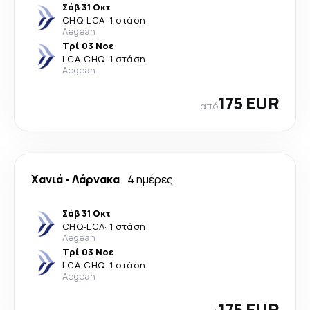
Σάβ 31 Οκτ
CHQ
-
LCA
·
1 στάση
Aegean
Τρί 03 Νοε
LCA
-
CHQ
·
1 στάση
Aegean
175 EUR
από
Χανιά
-
Λάρνακα
4 ημέρες
Σάβ 31 Οκτ
CHQ
-
LCA
·
1 στάση
Aegean
Τρί 03 Νοε
LCA
-
CHQ
·
1 στάση
Aegean
175 EUR