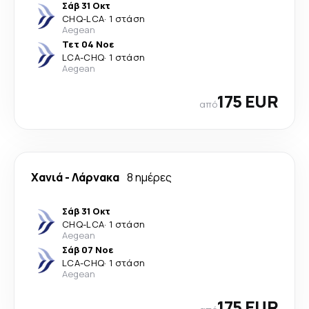
Σάβ 31 Οκτ
CHQ
-
LCA
·
1 στάση
Aegean
Τετ 04 Νοε
LCA
-
CHQ
·
1 στάση
Aegean
175 EUR
από
Χανιά
-
Λάρνακα
8 ημέρες
Σάβ 31 Οκτ
CHQ
-
LCA
·
1 στάση
Aegean
Σάβ 07 Νοε
LCA
-
CHQ
·
1 στάση
Aegean
175 EUR