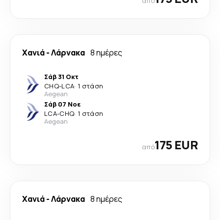
από
Χανιά
-
Λάρνακα
8 ημέρες
Σάβ 31 Οκτ
CHQ
-
LCA
·
1 στάση
Aegean
Σάβ 07 Νοε
LCA
-
CHQ
·
1 στάση
Aegean
175 EUR
από
Χανιά
-
Λάρνακα
8 ημέρες