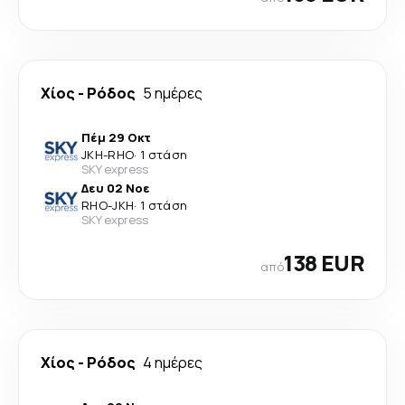
Χίος
-
Ρόδος
5 ημέρες
Πέμ 29 Οκτ
JKH
-
RHO
·
1 στάση
SKY express
Δευ 02 Νοε
RHO
-
JKH
·
1 στάση
SKY express
138 EUR
από
Χίος
-
Ρόδος
4 ημέρες