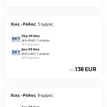
Χίος
-
Ρόδος
5 ημέρες
Πέμ 05 Νοε
JKH
-
RHO
·
1 στάση
SKY express
Δευ 09 Νοε
RHO
-
JKH
·
1 στάση
SKY express
138 EUR
από
Χίος
-
Ρόδος
8 ημέρες