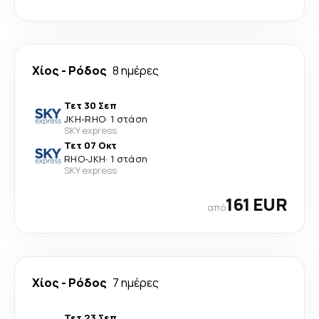
Χίος
-
Ρόδος
8 ημέρες
Τετ 30 Σεπ
JKH
-
RHO
·
1 στάση
SKY express
Τετ 07 Οκτ
RHO
-
JKH
·
1 στάση
SKY express
161 EUR
από
Χίος
-
Ρόδος
7 ημέρες
Τετ 23 Σεπ