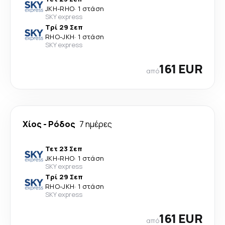
JKH
-
RHO
·
1 στάση
SKY express
Τρί 29 Σεπ
RHO
-
JKH
·
1 στάση
SKY express
161 EUR
από
Χίος
-
Ρόδος
7 ημέρες
Τετ 23 Σεπ
JKH
-
RHO
·
1 στάση
SKY express
Τρί 29 Σεπ
RHO
-
JKH
·
1 στάση
SKY express
161 EUR
από