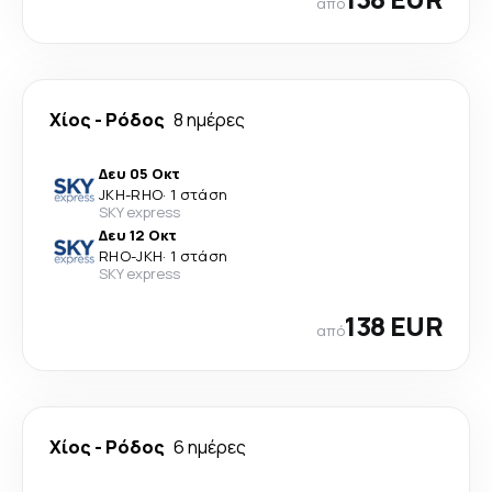
από
Χίος
-
Ρόδος
8 ημέρες
Δευ 05 Οκτ
JKH
-
RHO
·
1 στάση
SKY express
Δευ 12 Οκτ
RHO
-
JKH
·
1 στάση
SKY express
138 EUR
από
Χίος
-
Ρόδος
6 ημέρες