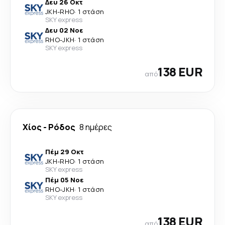
Δευ 26 Οκτ
JKH
-
RHO
·
1 στάση
SKY express
Δευ 02 Νοε
RHO
-
JKH
·
1 στάση
SKY express
138 EUR
από
Χίος
-
Ρόδος
8 ημέρες
Πέμ 29 Οκτ
JKH
-
RHO
·
1 στάση
SKY express
Πέμ 05 Νοε
RHO
-
JKH
·
1 στάση
SKY express
138 EUR
από