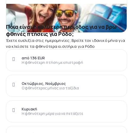
Ποια είναι η καλύτερη περίοδος για να βρω
φθηνές πτήσεις για Ρόδο;
Έχετε ευελιξία στις ημερομηνίες; Βρείτε τον ιδανικό μήνα για
να κλείσετε τα φθηνότερα εισιτήρια για Ρόδο
από 136 EUR
Η φθηνότερη πτήση με επιστροφή
Οκτώβριος, Νοέμβριος
Ο φθηνότερος μήνας για ταξίδια
Κυριακή
Η φθηνότερη μέρα για να πετάξετε