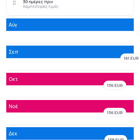
30 ημέρες πριν
Χαμηλότερες τιμές
Αύγ
Σεπ
161 EUR
Οκτ
136 EUR
Νοέ
136 EUR
Δεκ
138 EUR