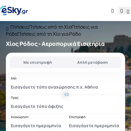
Πτήσεις
Πτήσεις από τη Χίο
Πτήσεις για
Ρόδο
Πτήσεις από τη Χίο για Ρόδο
Χίος Ρόδος
- Αεροπορικά Εισιτήρια
Με επιστροφή
Απλή μετάβαση
Από
Προς
Αναχώρηση
Επιστροφή