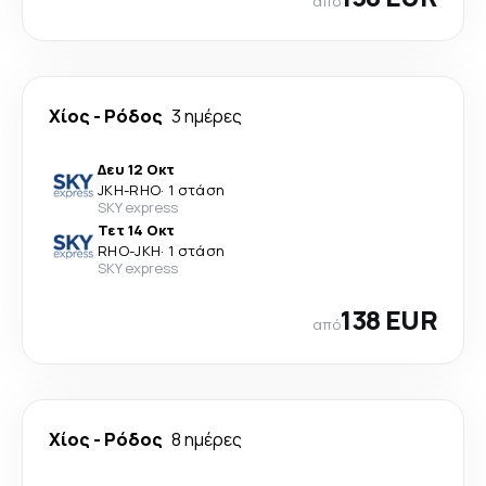
από
Χίος
-
Ρόδος
3 ημέρες
Δευ 12 Οκτ
JKH
-
RHO
·
1 στάση
SKY express
Τετ 14 Οκτ
RHO
-
JKH
·
1 στάση
SKY express
138 EUR
από
Χίος
-
Ρόδος
8 ημέρες