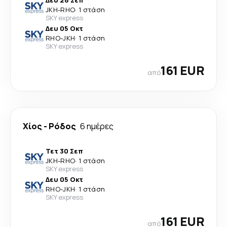
Δευ 28 Σεπ
JKH
-
RHO
·
1 στάση
SKY express
Δευ 05 Οκτ
RHO
-
JKH
·
1 στάση
SKY express
161 EUR
από
Χίος
-
Ρόδος
6 ημέρες
Τετ 30 Σεπ
JKH
-
RHO
·
1 στάση
SKY express
Δευ 05 Οκτ
RHO
-
JKH
·
1 στάση
SKY express
161 EUR
από