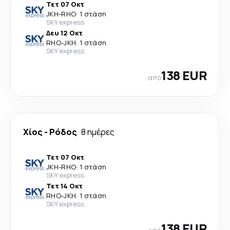
Τετ 07 Οκτ
JKH
-
RHO
·
1 στάση
SKY express
Δευ 12 Οκτ
RHO
-
JKH
·
1 στάση
SKY express
138 EUR
από
Χίος
-
Ρόδος
8 ημέρες
Τετ 07 Οκτ
JKH
-
RHO
·
1 στάση
SKY express
Τετ 14 Οκτ
RHO
-
JKH
·
1 στάση
SKY express
138 EUR