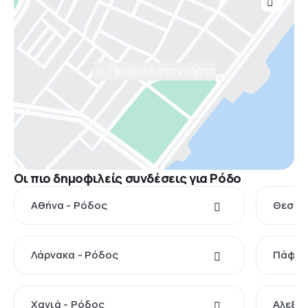
Προβολή στον χάρτη
Οι πιο δημοφιλείς συνδέσεις για Ρόδο
Αθήνα - Ρόδος
Θεσσα
Λάρνακα - Ρόδος
Πάφος
Χανιά - Ρόδος
Αλεξα