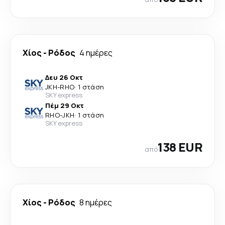
Χίος
-
Ρόδος
4 ημέρες
Δευ 26 Οκτ
JKH
-
RHO
·
1 στάση
SKY express
Πέμ 29 Οκτ
RHO
-
JKH
·
1 στάση
SKY express
138 EUR
από
Χίος
-
Ρόδος
8 ημέρες