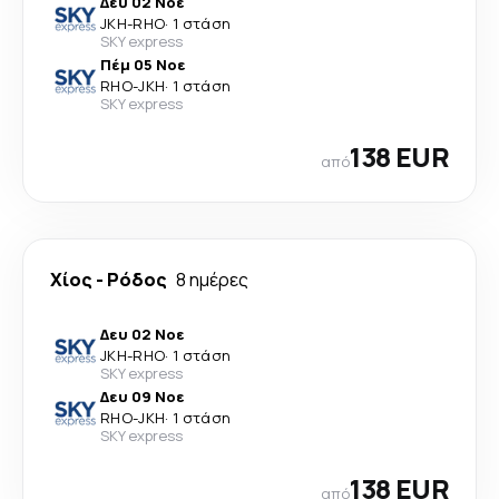
Δευ 02 Νοε
JKH
-
RHO
·
1 στάση
SKY express
Πέμ 05 Νοε
RHO
-
JKH
·
1 στάση
SKY express
138 EUR
από
Χίος
-
Ρόδος
8 ημέρες
Δευ 02 Νοε
JKH
-
RHO
·
1 στάση
SKY express
Δευ 09 Νοε
RHO
-
JKH
·
1 στάση
SKY express
138 EUR
από