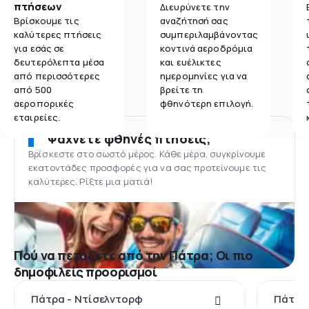
πτήσεων
Διευρύνετε την
Βρίσκουμε τις
αναζήτησή σας
καλύτερες πτήσεις
συμπεριλαμβάνοντας
για εσάς σε
κοντινά αεροδρόμια
δευτερόλεπτα μέσα
και ευέλικτες
από περισσότερες
ημερομηνίες για να
από 500
βρείτε τη
αεροπορικές
φθηνότερη επιλογή.
εταιρείες.
Ψάχνετε φθηνές πτήσεις;
Βρίσκεστε στο σωστό μέρος. Κάθε μέρα, συγκρίνουμε
εκατοντάδες προσφορές για να σας προτείνουμε τις
καλύτερες. Ρίξτε μια ματιά!
Πού να πετάξετε από την Πάτρα; Οι πιο
δημοφιλείς προορισμοί
Πάτρα - Ντίσελντορφ
Πάτρα