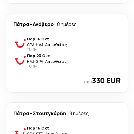
Πάτρα
-
Ανόβερο
8 ημέρες
Παρ 16 Οκτ
GPA
-
HAJ
·
Απευθείας
TUIfly
Παρ 23 Οκτ
HAJ
-
GPA
·
Απευθείας
TUIfly
330 EUR
από
Πάτρα
-
Στουτγκάρδη
8 ημέρες
Παρ 16 Οκτ
GPA
-
STR
·
Απευθείας