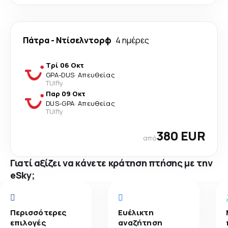
Πάτρα
-
Ντίσελντορφ
4 ημέρες
Τρί 06 Οκτ
GPA
-
DUS
·
Απευθείας
TUIfly
Παρ 09 Οκτ
DUS
-
GPA
·
Απευθείας
TUIfly
380 EUR
από
Γιατί αξίζει να κάνετε κράτηση πτήσης με την
eSky;
Περισσότερες
Ευέλικτη
επιλογές
αναζήτηση