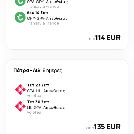
GPA
-
ORY
·
Απευθείας
Transavia France
Δευ 14 Σεπ
ORY
-
GPA
·
Απευθείας
Transavia France
114 EUR
από
Πάτρα
-
Λιλ
8 ημέρες
Τετ 23 Σεπ
GPA
-
LIL
·
Απευθείας
Volotea
Τετ 30 Σεπ
LIL
-
GPA
·
Απευθείας
Volotea
135 EUR
από