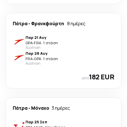
Πάτρα
-
Φρανκφούρτη
8 ημέρες
Παρ 21 Αυγ
GPA
-
FRA
·
1 στάση
Austrian
Παρ 28 Αυγ
FRA
-
GPA
·
1 στάση
Austrian
182 EUR
από
Πάτρα
-
Μόναχο
3 ημέρες
Παρ 25 Σεπ