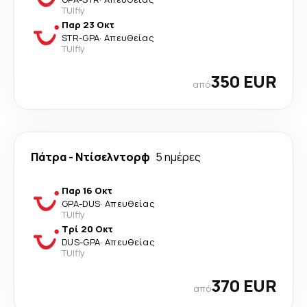
TUIfly
Παρ 23 Οκτ
STR
-
GPA
·
Απευθείας
TUIfly
350 EUR
από
Πάτρα
-
Ντίσελντορφ
5 ημέρες
Παρ 16 Οκτ
GPA
-
DUS
·
Απευθείας
TUIfly
Τρί 20 Οκτ
DUS
-
GPA
·
Απευθείας
TUIfly
370 EUR
από