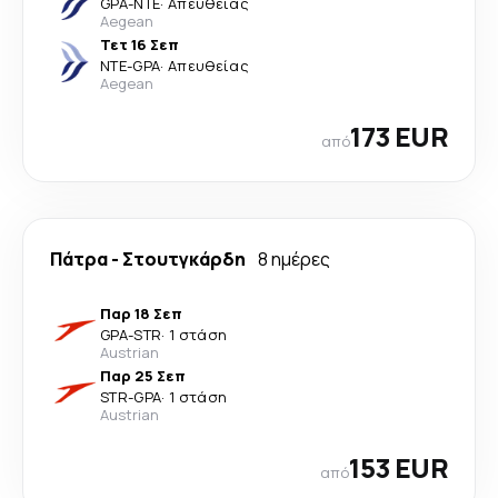
GPA
-
NTE
·
Απευθείας
Aegean
Τετ 16 Σεπ
NTE
-
GPA
·
Απευθείας
Aegean
173 EUR
από
Πάτρα
-
Στουτγκάρδη
8 ημέρες
Παρ 18 Σεπ
GPA
-
STR
·
1 στάση
Austrian
Παρ 25 Σεπ
STR
-
GPA
·
1 στάση
Austrian
153 EUR
από