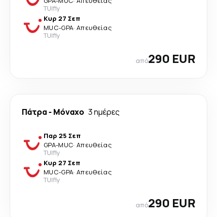
GPA
-
MUC
·
Απευθείας
TUIfly
Κυρ 27 Σεπ
MUC
-
GPA
·
Απευθείας
TUIfly
290 EUR
από
Πάτρα
-
Μόναχο
3 ημέρες
Παρ 25 Σεπ
GPA
-
MUC
·
Απευθείας
TUIfly
Κυρ 27 Σεπ
MUC
-
GPA
·
Απευθείας
TUIfly
290 EUR
από