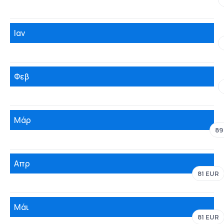
Ιαν
Φεβ
Μάρ
89
Απρ
81 EUR
Μάι
81 EUR