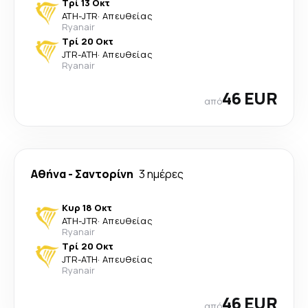
Τρί 13 Οκτ
ATH
-
JTR
·
Απευθείας
Ryanair
Τρί 20 Οκτ
JTR
-
ATH
·
Απευθείας
Ryanair
46 EUR
από
Αθήνα
-
Σαντορίνη
3 ημέρες
Κυρ 18 Οκτ
ATH
-
JTR
·
Απευθείας
Ryanair
Τρί 20 Οκτ
JTR
-
ATH
·
Απευθείας
Ryanair
46 EUR
από