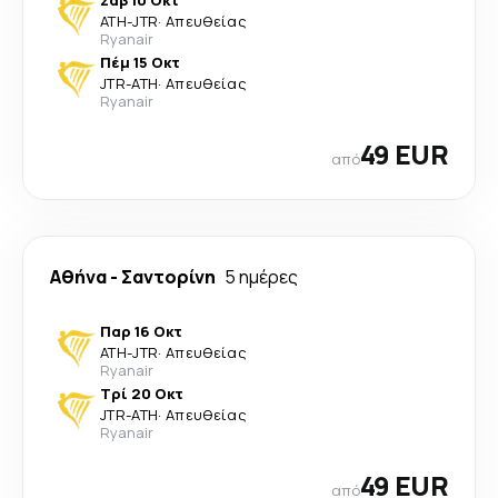
Σάβ 10 Οκτ
ATH
-
JTR
·
Απευθείας
Ryanair
Πέμ 15 Οκτ
JTR
-
ATH
·
Απευθείας
Ryanair
49 EUR
από
Αθήνα
-
Σαντορίνη
5 ημέρες
Παρ 16 Οκτ
ATH
-
JTR
·
Απευθείας
Ryanair
Τρί 20 Οκτ
JTR
-
ATH
·
Απευθείας
Ryanair
49 EUR
από