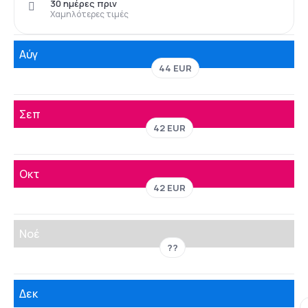
30 ημέρες πριν
Χαμηλότερες τιμές
Αύγ
44 EUR
Σεπ
42 EUR
Οκτ
42 EUR
Νοέ
??
Δεκ