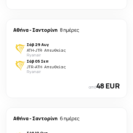
Αθήνα
-
Σαντορίνη
8 ημέρες
Σάβ 29 Αυγ
ATH
-
JTR
·
Απευθείας
Ryanair
Σάβ 05 Σεπ
JTR
-
ATH
·
Απευθείας
Ryanair
48 EUR
από
Αθήνα
-
Σαντορίνη
6 ημέρες