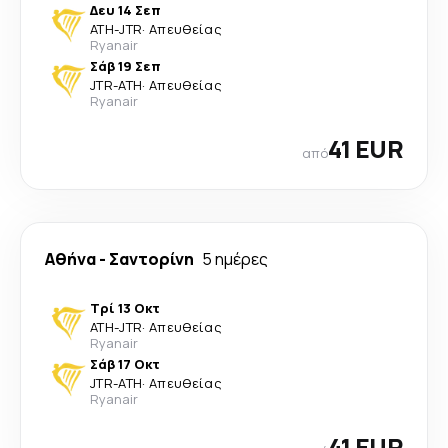
Δευ 14 Σεπ
ATH
-
JTR
·
Απευθείας
Ryanair
Σάβ 19 Σεπ
JTR
-
ATH
·
Απευθείας
Ryanair
41 EUR
από
Αθήνα
-
Σαντορίνη
5 ημέρες
Τρί 13 Οκτ
ATH
-
JTR
·
Απευθείας
Ryanair
Σάβ 17 Οκτ
JTR
-
ATH
·
Απευθείας
Ryanair
41 EUR