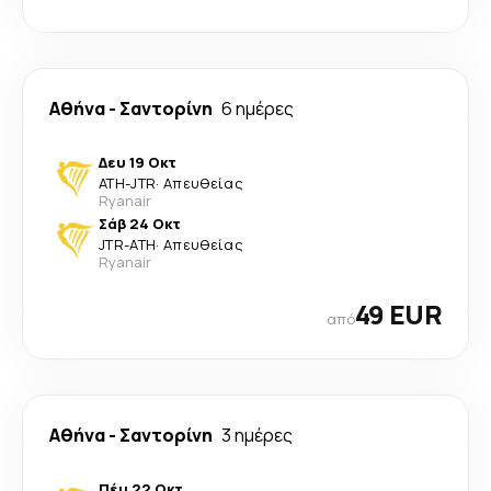
Αθήνα
-
Σαντορίνη
6 ημέρες
Δευ 19 Οκτ
ATH
-
JTR
·
Απευθείας
Ryanair
Σάβ 24 Οκτ
JTR
-
ATH
·
Απευθείας
Ryanair
49 EUR
από
Αθήνα
-
Σαντορίνη
3 ημέρες
Πέμ 22 Οκτ