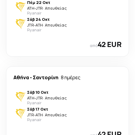
Πέμ 22 Οκτ
ATH
-
JTR
·
Απευθείας
Ryanair
Σάβ 24 Οκτ
JTR
-
ATH
·
Απευθείας
Ryanair
42 EUR
από
Αθήνα
-
Σαντορίνη
8 ημέρες
Σάβ 10 Οκτ
ATH
-
JTR
·
Απευθείας
Ryanair
Σάβ 17 Οκτ
JTR
-
ATH
·
Απευθείας
Ryanair
42 EUR