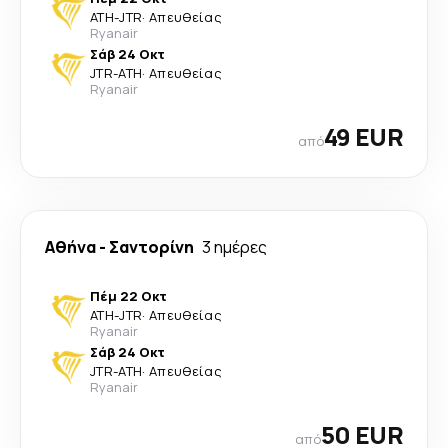
ATH
-
JTR
·
Απευθείας
Ryanair
Σάβ 24 Οκτ
JTR
-
ATH
·
Απευθείας
Ryanair
49 EUR
από
Αθήνα
-
Σαντορίνη
3 ημέρες
Πέμ 22 Οκτ
ATH
-
JTR
·
Απευθείας
Ryanair
Σάβ 24 Οκτ
JTR
-
ATH
·
Απευθείας
Ryanair
50 EUR
από