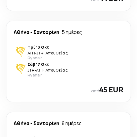
Αθήνα
-
Σαντορίνη
5 ημέρες
Τρί 13 Οκτ
ATH
-
JTR
·
Απευθείας
Ryanair
Σάβ 17 Οκτ
JTR
-
ATH
·
Απευθείας
Ryanair
45 EUR
από
Αθήνα
-
Σαντορίνη
8 ημέρες