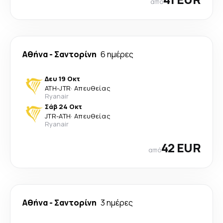
από
Αθήνα
-
Σαντορίνη
6 ημέρες
Δευ 19 Οκτ
ATH
-
JTR
·
Απευθείας
Ryanair
Σάβ 24 Οκτ
JTR
-
ATH
·
Απευθείας
Ryanair
42 EUR
από
Αθήνα
-
Σαντορίνη
3 ημέρες