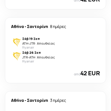
από
Αθήνα
-
Σαντορίνη
8 ημέρες
Σάβ 19 Σεπ
ATH
-
JTR
·
Απευθείας
Ryanair
Σάβ 26 Σεπ
JTR
-
ATH
·
Απευθείας
Ryanair
42 EUR
από
Αθήνα
-
Σαντορίνη
3 ημέρες