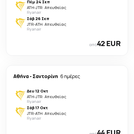
Πέμ 24 Σεπ
ATH
-
JTR
·
Απευθείας
Ryanair
Σάβ 26 Σεπ
JTR
-
ATH
·
Απευθείας
Ryanair
42 EUR
από
Αθήνα
-
Σαντορίνη
6 ημέρες
Δευ 12 Οκτ
ATH
-
JTR
·
Απευθείας
Ryanair
Σάβ 17 Οκτ
JTR
-
ATH
·
Απευθείας
Ryanair
44 EUR
από