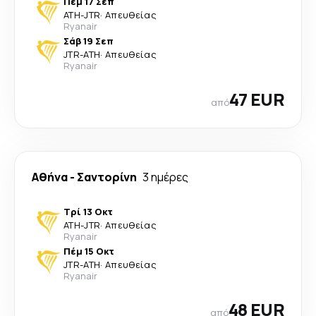
Πέμ 17 Σεπ
ATH
-
JTR
·
Απευθείας
Ryanair
Σάβ 19 Σεπ
JTR
-
ATH
·
Απευθείας
Ryanair
47 EUR
από
Αθήνα
-
Σαντορίνη
3 ημέρες
Τρί 13 Οκτ
ATH
-
JTR
·
Απευθείας
Ryanair
Πέμ 15 Οκτ
JTR
-
ATH
·
Απευθείας
Ryanair
48 EUR
από