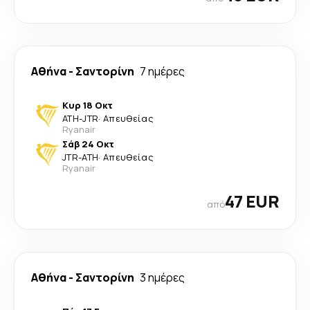
Αθήνα
-
Σαντορίνη
7 ημέρες
Κυρ 18 Οκτ
ATH
-
JTR
·
Απευθείας
Ryanair
Σάβ 24 Οκτ
JTR
-
ATH
·
Απευθείας
Ryanair
47 EUR
από
Αθήνα
-
Σαντορίνη
3 ημέρες