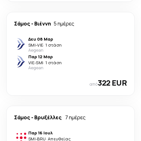
Σάμος
-
Βιέννη
5 ημέρες
Δευ 08 Μαρ
SMI
-
VIE
·
1 στάση
Aegean
Παρ 12 Μαρ
VIE
-
SMI
·
1 στάση
Aegean
322 EUR
από
Σάμος
-
Βρυξέλλες
7 ημέρες
Παρ 16 Ιουλ
SMI
-
BRU
·
Απευθείας