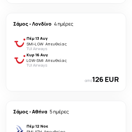
Σάμος
-
Λονδίνο
4 ημέρες
Πέμ 13 Αυγ
SMI
-
LGW
·
Απευθείας
TUI Airways
Κυρ 16 Αυγ
LGW
-
SMI
·
Απευθείας
TUI Airways
126 EUR
από
Σάμος
-
Αθήνα
5 ημέρες
Πέμ 12 Νοε
SMI
-
ATH
·
Απευθείας