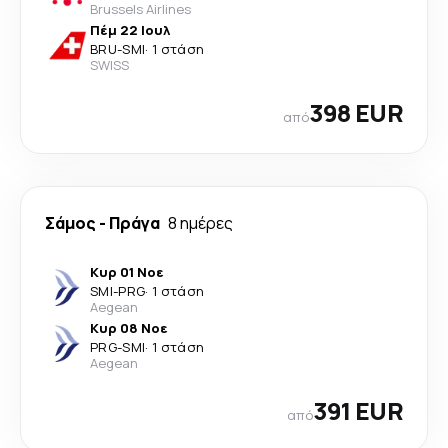
Brussels Airlines
Πέμ 22 Ιουλ
BRU
-
SMI
·
1 στάση
SWISS
398 EUR
από
Σάμος
-
Πράγα
8 ημέρες
Κυρ 01 Νοε
SMI
-
PRG
·
1 στάση
Aegean
Κυρ 08 Νοε
PRG
-
SMI
·
1 στάση
Aegean
391 EUR
από