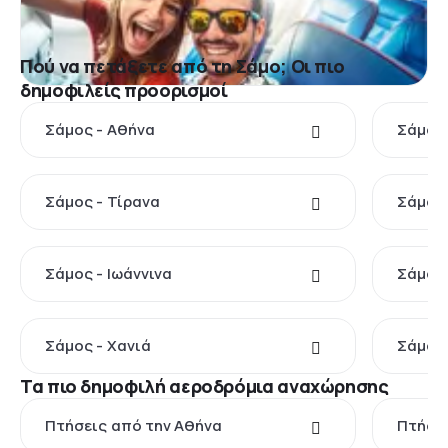
Πού να πετάξετε από τη Σάμο; Οι πιο
δημοφιλείς προορισμοί
Σάμος - Αθήνα
Σάμος 
Σάμος - Τίρανα
Σάμος
Σάμος - Ιωάννινα
Σάμος 
Σάμος - Χανιά
Σάμος 
Τα πιο δημοφιλή αεροδρόμια αναχώρησης
Πτήσεις από την Αθήνα
Πτήσει