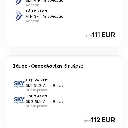
SMI
-
ATH
·
Απευθείας
Aegean
Σάβ 26 Σεπ
ATH
-
SMI
·
Απευθείας
Aegean
111 EUR
από
Σάμος
-
Θεσσαλονίκη
6 ημέρες
Πέμ 24 Σεπ
SMI
-
SKG
·
Απευθείας
SKY express
Τρί 29 Σεπ
SKG
-
SMI
·
Απευθείας
SKY express
112 EUR
από