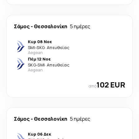
Σάμος
-
Θεσσαλονίκη
5 ημέρες
Κυρ 08 Νοε
SMI
-
SKG
·
Απευθείας
Aegean
Πέμ 12 Νοε
SKG
-
SMI
·
Απευθείας
Aegean
102 EUR
από
Σάμος
-
Θεσσαλονίκη
5 ημέρες
Κυρ 06 Δεκ