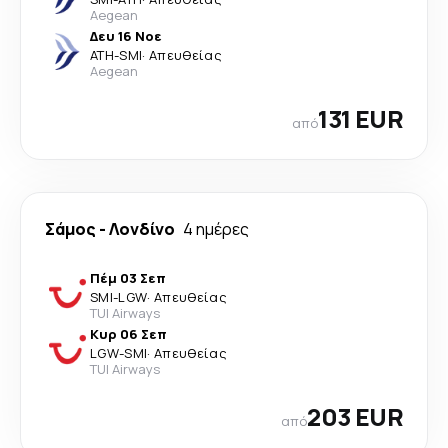
Aegean
Δευ 16 Νοε
ATH
-
SMI
·
Απευθείας
Aegean
131 EUR
από
Σάμος
-
Λονδίνο
4 ημέρες
Πέμ 03 Σεπ
SMI
-
LGW
·
Απευθείας
TUI Airways
Κυρ 06 Σεπ
LGW
-
SMI
·
Απευθείας
TUI Airways
203 EUR
από