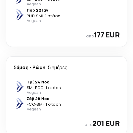
Aegean
Παρ 22 Ιαν
BUD
-
SMI
·
1 στάση
Aegean
177 EUR
από
Σάμος
-
Ρώμη
5 ημέρες
Τρί 24 Νοε
SMI
-
FCO
·
1 στάση
Aegean
Σάβ 28 Νοε
FCO
-
SMI
·
1 στάση
Aegean
201 EUR
από