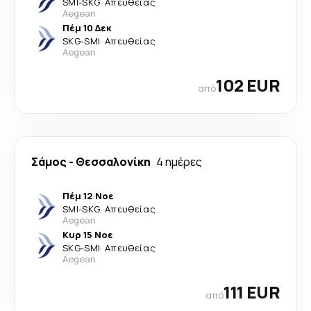
SMI
-
SKG
·
Απευθείας
Aegean
Πέμ 10 Δεκ
SKG
-
SMI
·
Απευθείας
Aegean
102 EUR
από
Σάμος
-
Θεσσαλονίκη
4 ημέρες
Πέμ 12 Νοε
SMI
-
SKG
·
Απευθείας
Aegean
Κυρ 15 Νοε
SKG
-
SMI
·
Απευθείας
Aegean
111 EUR
από