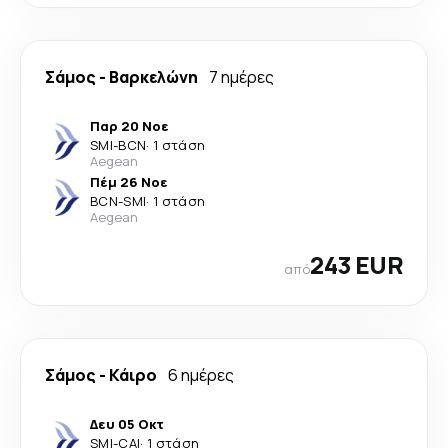
Σάμος
-
Βαρκελώνη
7 ημέρες
Παρ 20 Νοε
SMI
-
BCN
·
1 στάση
Aegean
Πέμ 26 Νοε
BCN
-
SMI
·
1 στάση
Aegean
243 EUR
από
Σάμος
-
Κάιρο
6 ημέρες
Δευ 05 Οκτ
SMI
-
CAI
·
1 στάση