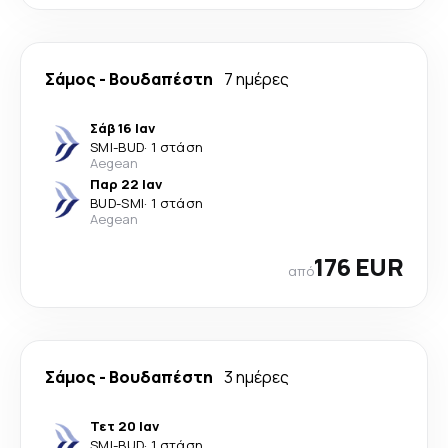
Σάμος
-
Βουδαπέστη
7 ημέρες
Σάβ 16 Ιαν
SMI
-
BUD
·
1 στάση
Aegean
Παρ 22 Ιαν
BUD
-
SMI
·
1 στάση
Aegean
176 EUR
από
Σάμος
-
Βουδαπέστη
3 ημέρες
Τετ 20 Ιαν
SMI
-
BUD
·
1 στάση