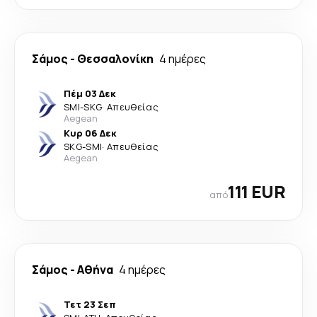
Σάμος
-
Θεσσαλονίκη
4 ημέρες
Πέμ 03 Δεκ
SMI
-
SKG
·
Απευθείας
Aegean
Κυρ 06 Δεκ
SKG
-
SMI
·
Απευθείας
Aegean
111 EUR
από
Σάμος
-
Αθήνα
4 ημέρες
Τετ 23 Σεπ