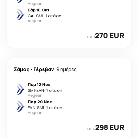
Aegean
Σάβ 10 Οκτ
CAI
-
SMI
·
1 στάση
Aegean
270 EUR
από
Σάμος
-
Γέρεβαν
9 ημέρες
Πέμ 12 Νοε
SMI
-
EVN
·
1 στάση
Aegean
Παρ 20 Νοε
EVN
-
SMI
·
1 στάση
Aegean
298 EUR
από