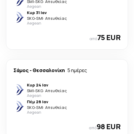
SMI
-
SKG
·
Απευθείας
Aegean
Κυρ 31 Ιαν
SKG
-
SMI
·
Απευθείας
Aegean
75 EUR
από
Σάμος
-
Θεσσαλονίκη
5 ημέρες
Κυρ 24 Ιαν
SMI
-
SKG
·
Απευθείας
Aegean
Πέμ 28 Ιαν
SKG
-
SMI
·
Απευθείας
Aegean
98 EUR
από