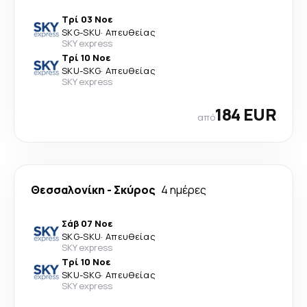
Τρί 03 Νοε
SKG
-
SKU
·
Απευθείας
SKY express
Τρί 10 Νοε
SKU
-
SKG
·
Απευθείας
SKY express
184 EUR
από
Θεσσαλονίκη
-
Σκύρος
4 ημέρες
Σάβ 07 Νοε
SKG
-
SKU
·
Απευθείας
SKY express
Τρί 10 Νοε
SKU
-
SKG
·
Απευθείας
SKY express