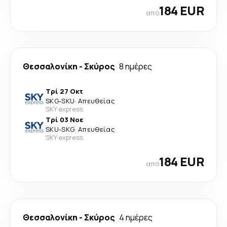
184 EUR
από
Θεσσαλονίκη
-
Σκύρος
8 ημέρες
Τρί 27 Οκτ
SKG
-
SKU
·
Απευθείας
SKY express
Τρί 03 Νοε
SKU
-
SKG
·
Απευθείας
SKY express
184 EUR
από
Θεσσαλονίκη
-
Σκύρος
4 ημέρες