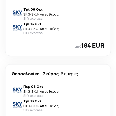
Τρί 06 Οκτ
SKG
-
SKU
·
Απευθείας
SKY express
Τρί 13 Οκτ
SKU
-
SKG
·
Απευθείας
SKY express
184 EUR
από
Θεσσαλονίκη
-
Σκύρος
6 ημέρες
Πέμ 08 Οκτ
SKG
-
SKU
·
Απευθείας
SKY express
Τρί 13 Οκτ
SKU
-
SKG
·
Απευθείας
SKY express