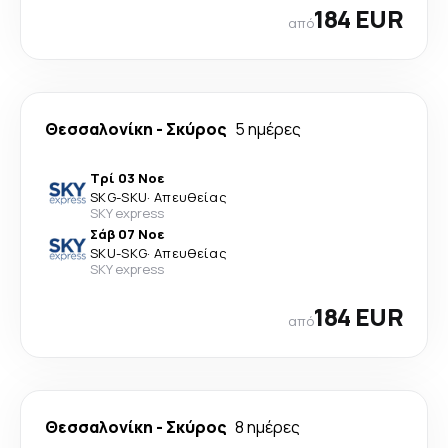
184 EUR
από
Θεσσαλονίκη
-
Σκύρος
5 ημέρες
Τρί 03 Νοε
SKG
-
SKU
·
Απευθείας
SKY express
Σάβ 07 Νοε
SKU
-
SKG
·
Απευθείας
SKY express
184 EUR
από
Θεσσαλονίκη
-
Σκύρος
8 ημέρες