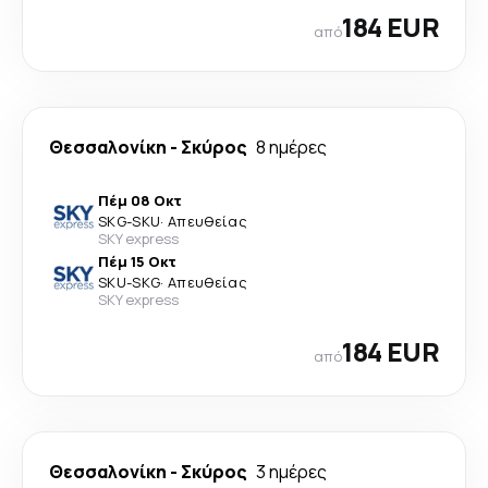
184 EUR
από
Θεσσαλονίκη
-
Σκύρος
8 ημέρες
Πέμ 08 Οκτ
SKG
-
SKU
·
Απευθείας
SKY express
Πέμ 15 Οκτ
SKU
-
SKG
·
Απευθείας
SKY express
184 EUR
από
Θεσσαλονίκη
-
Σκύρος
3 ημέρες