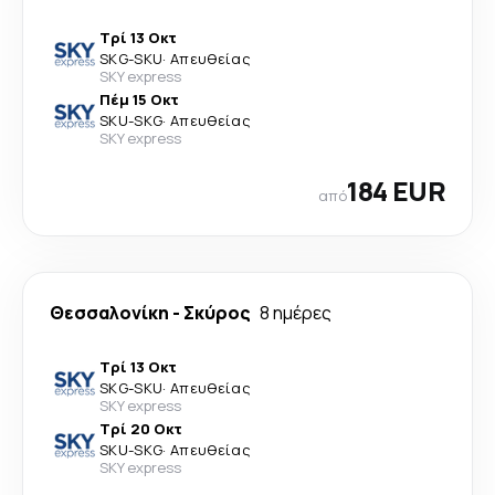
Τρί 13 Οκτ
SKG
-
SKU
·
Απευθείας
SKY express
Πέμ 15 Οκτ
SKU
-
SKG
·
Απευθείας
SKY express
184 EUR
από
Θεσσαλονίκη
-
Σκύρος
8 ημέρες
Τρί 13 Οκτ
SKG
-
SKU
·
Απευθείας
SKY express
Τρί 20 Οκτ
SKU
-
SKG
·
Απευθείας
SKY express