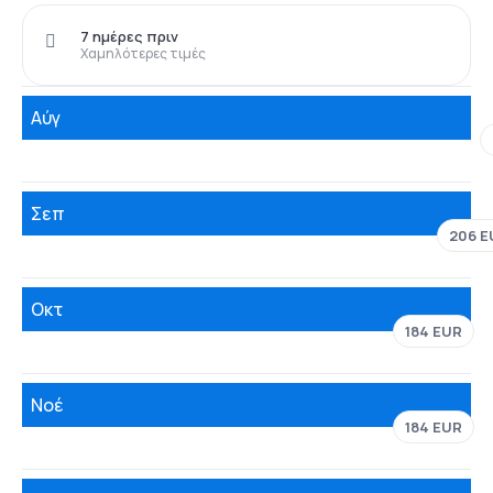
7 ημέρες πριν
Χαμηλότερες τιμές
Αύγ
Σεπ
206 E
Οκτ
184 EUR
Νοέ
184 EUR