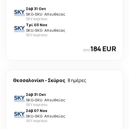
Σάβ 31 Οκτ
SKG
-
SKU
·
Απευθείας
SKY express
Τρί 03 Νοε
SKU
-
SKG
·
Απευθείας
SKY express
184 EUR
από
Θεσσαλονίκη
-
Σκύρος
8 ημέρες
Σάβ 31 Οκτ
SKG
-
SKU
·
Απευθείας
SKY express
Σάβ 07 Νοε
SKU
-
SKG
·
Απευθείας
SKY express