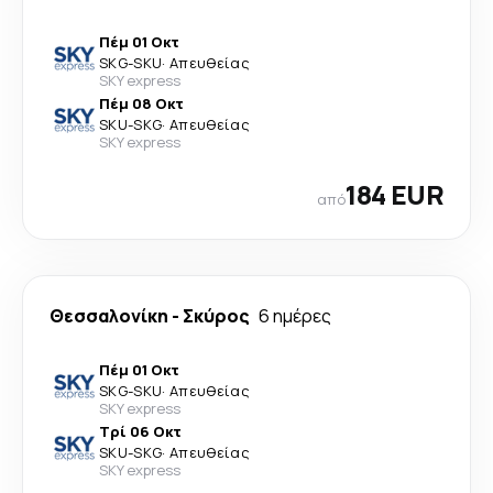
Πέμ 01 Οκτ
SKG
-
SKU
·
Απευθείας
SKY express
Πέμ 08 Οκτ
SKU
-
SKG
·
Απευθείας
SKY express
184 EUR
από
Θεσσαλονίκη
-
Σκύρος
6 ημέρες
Πέμ 01 Οκτ
SKG
-
SKU
·
Απευθείας
SKY express
Τρί 06 Οκτ
SKU
-
SKG
·
Απευθείας
SKY express