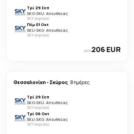
Τρί 29 Σεπ
SKG
-
SKU
·
Απευθείας
SKY express
Πέμ 01 Οκτ
SKU
-
SKG
·
Απευθείας
SKY express
206 EUR
από
Θεσσαλονίκη
-
Σκύρος
8 ημέρες
Τρί 29 Σεπ
SKG
-
SKU
·
Απευθείας
SKY express
Τρί 06 Οκτ
SKU
-
SKG
·
Απευθείας
SKY express