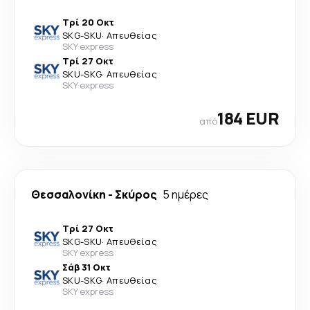
Τρί 20 Οκτ
SKG
-
SKU
·
Απευθείας
SKY express
Τρί 27 Οκτ
SKU
-
SKG
·
Απευθείας
SKY express
184 EUR
από
Θεσσαλονίκη
-
Σκύρος
5 ημέρες
Τρί 27 Οκτ
SKG
-
SKU
·
Απευθείας
SKY express
Σάβ 31 Οκτ
SKU
-
SKG
·
Απευθείας
SKY express