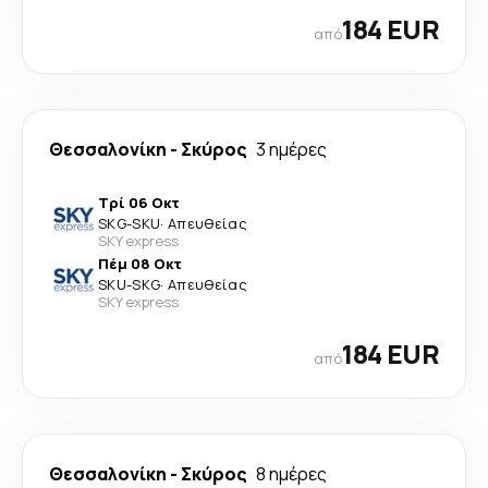
184 EUR
από
Θεσσαλονίκη
-
Σκύρος
3 ημέρες
Τρί 06 Οκτ
SKG
-
SKU
·
Απευθείας
SKY express
Πέμ 08 Οκτ
SKU
-
SKG
·
Απευθείας
SKY express
184 EUR
από
Θεσσαλονίκη
-
Σκύρος
8 ημέρες