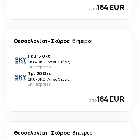
184 EUR
από
Θεσσαλονίκη
-
Σκύρος
6 ημέρες
Πέμ 15 Οκτ
SKG
-
SKU
·
Απευθείας
SKY express
Τρί 20 Οκτ
SKU
-
SKG
·
Απευθείας
SKY express
184 EUR
από
Θεσσαλονίκη
-
Σκύρος
8 ημέρες