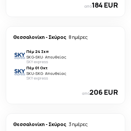
184 EUR
από
Θεσσαλονίκη
-
Σκύρος
8 ημέρες
Πέμ 24 Σεπ
SKG
-
SKU
·
Απευθείας
SKY express
Πέμ 01 Οκτ
SKU
-
SKG
·
Απευθείας
SKY express
206 EUR
από
Θεσσαλονίκη
-
Σκύρος
3 ημέρες