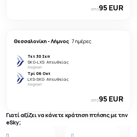
95 EUR
από
Θεσσαλονίκη
-
Λήμνος
7 ημέρες
Τετ 30 Σεπ
SKG
-
LXS
·
Απευθείας
Aegean
Τρί 06 Οκτ
LXS
-
SKG
·
Απευθείας
Aegean
95 EUR
από
Γιατί αξίζει να κάνετε κράτηση πτήσης με την
eSky;