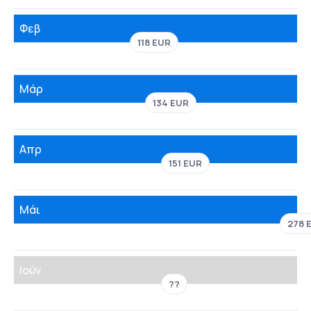
Φεβ
118 EUR
Μάρ
134 EUR
Απρ
151 EUR
Μάι
278 
Ιούν
??