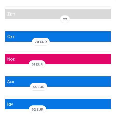
Σεπ
??
Οκτ
70 EUR
Νοέ
61 EUR
Δεκ
65 EUR
Ιαν
62 EUR