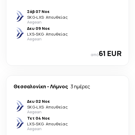
Σάβ 07 Νοε
SKG
-
LXS
·
Απευθείας
Aegean
Δευ 09 Νοε
LXS
-
SKG
·
Απευθείας
Aegean
61 EUR
από
Θεσσαλονίκη
-
Λήμνος
3 ημέρες
Δευ 02 Νοε
SKG
-
LXS
·
Απευθείας
Aegean
Τετ 04 Νοε
LXS
-
SKG
·
Απευθείας
Aegean