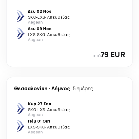
Δευ 02 Νοε
SKG
-
LXS
·
Απευθείας
Aegean
Δευ 09 Νοε
LXS
-
SKG
·
Απευθείας
Aegean
79 EUR
από
Θεσσαλονίκη
-
Λήμνος
5 ημέρες
Κυρ 27 Σεπ
SKG
-
LXS
·
Απευθείας
Aegean
Πέμ 01 Οκτ
LXS
-
SKG
·
Απευθείας
Aegean