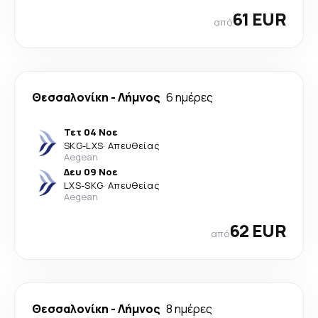
61 EUR
από
Θεσσαλονίκη
-
Λήμνος
6 ημέρες
Τετ 04 Νοε
SKG
-
LXS
·
Απευθείας
Aegean
Δευ 09 Νοε
LXS
-
SKG
·
Απευθείας
Aegean
62 EUR
από
Θεσσαλονίκη
-
Λήμνος
8 ημέρες