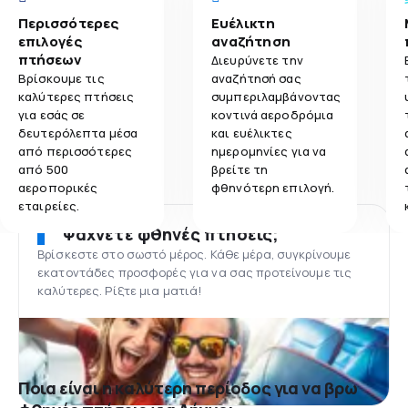
Περισσότερες
Ευέλικτη
επιλογές
αναζήτηση
πτήσεων
Διευρύνετε την
Βρίσκουμε τις
αναζήτησή σας
καλύτερες πτήσεις
συμπεριλαμβάνοντας
για εσάς σε
κοντινά αεροδρόμια
δευτερόλεπτα μέσα
και ευέλικτες
από περισσότερες
ημερομηνίες για να
από 500
βρείτε τη
αεροπορικές
φθηνότερη επιλογή.
εταιρείες.
Ψάχνετε φθηνές πτήσεις;
Βρίσκεστε στο σωστό μέρος. Κάθε μέρα, συγκρίνουμε
εκατοντάδες προσφορές για να σας προτείνουμε τις
καλύτερες. Ρίξτε μια ματιά!
Ποια είναι η καλύτερη περίοδος για να βρω