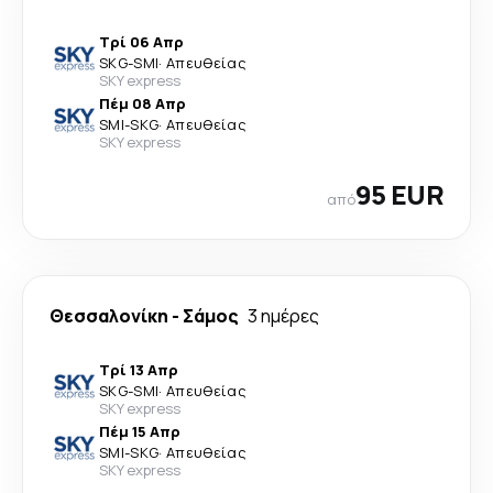
Τρί 06 Απρ
SKG
-
SMI
·
Απευθείας
SKY express
Πέμ 08 Απρ
SMI
-
SKG
·
Απευθείας
SKY express
95 EUR
από
Θεσσαλονίκη
-
Σάμος
3 ημέρες
Τρί 13 Απρ
SKG
-
SMI
·
Απευθείας
SKY express
Πέμ 15 Απρ
SMI
-
SKG
·
Απευθείας
SKY express