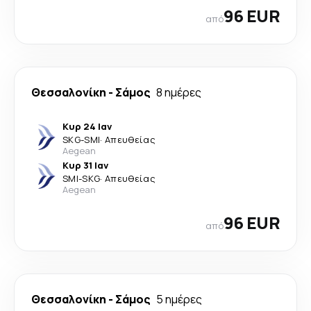
96 EUR
από
Θεσσαλονίκη
-
Σάμος
8 ημέρες
Κυρ 24 Ιαν
SKG
-
SMI
·
Απευθείας
Aegean
Κυρ 31 Ιαν
SMI
-
SKG
·
Απευθείας
Aegean
96 EUR
από
Θεσσαλονίκη
-
Σάμος
5 ημέρες