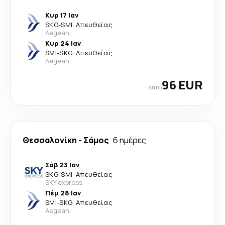
Κυρ 17 Ιαν
SKG
-
SMI
·
Απευθείας
Aegean
Κυρ 24 Ιαν
SMI
-
SKG
·
Απευθείας
Aegean
96 EUR
από
Θεσσαλονίκη
-
Σάμος
6 ημέρες
Σάβ 23 Ιαν
SKG
-
SMI
·
Απευθείας
SKY express
Πέμ 28 Ιαν
SMI
-
SKG
·
Απευθείας
Aegean