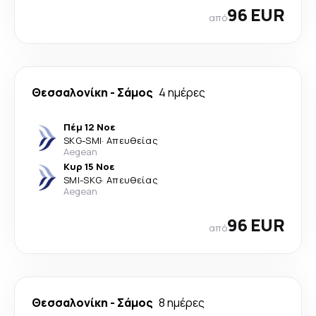
96 EUR
από
Θεσσαλονίκη
-
Σάμος
4 ημέρες
Πέμ 12 Νοε
SKG
-
SMI
·
Απευθείας
Aegean
Κυρ 15 Νοε
SMI
-
SKG
·
Απευθείας
Aegean
96 EUR
από
Θεσσαλονίκη
-
Σάμος
8 ημέρες