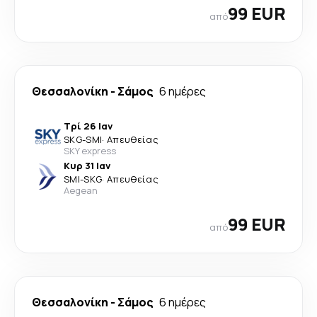
99 EUR
από
Θεσσαλονίκη
-
Σάμος
6 ημέρες
Τρί 26 Ιαν
SKG
-
SMI
·
Απευθείας
SKY express
Κυρ 31 Ιαν
SMI
-
SKG
·
Απευθείας
Aegean
99 EUR
από
Θεσσαλονίκη
-
Σάμος
6 ημέρες