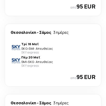
95 EUR
από
Θεσσαλονίκη
-
Σάμος
3 ημέρες
Τρί 18 Μαΐ
SKG
-
SMI
·
Απευθείας
SKY express
Πέμ 20 Μαΐ
SMI
-
SKG
·
Απευθείας
SKY express
95 EUR
από
Θεσσαλονίκη
-
Σάμος
3 ημέρες