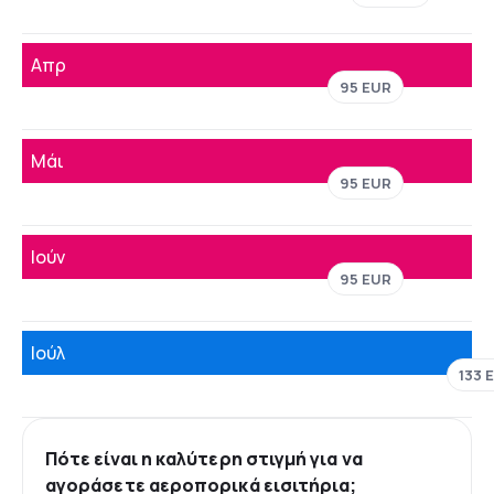
Απρ
95 EUR
Μάι
95 EUR
Ιούν
95 EUR
Ιούλ
133 
Πότε είναι η καλύτερη στιγμή για να
αγοράσετε αεροπορικά εισιτήρια;