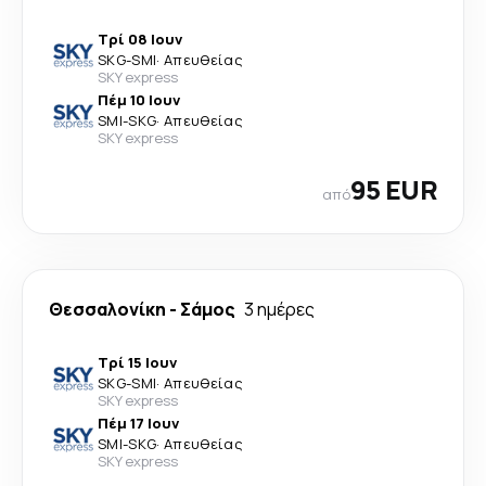
Τρί 08 Ιουν
SKG
-
SMI
·
Απευθείας
SKY express
Πέμ 10 Ιουν
SMI
-
SKG
·
Απευθείας
SKY express
95 EUR
από
Θεσσαλονίκη
-
Σάμος
3 ημέρες
Τρί 15 Ιουν
SKG
-
SMI
·
Απευθείας
SKY express
Πέμ 17 Ιουν
SMI
-
SKG
·
Απευθείας
SKY express