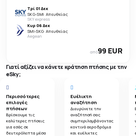
Τρί 01 Δεκ
SKG
-
SMI
·
Απευθείας
SKY express
Κυρ 06 Δεκ
SMI
-
SKG
·
Απευθείας
Aegean
99 EUR
από
Γιατί αξίζει να κάνετε κράτηση πτήσης με την
eSky;
Περισσότερες
Ευέλικτη
επιλογές
αναζήτηση
πτήσεων
Διευρύνετε την
Βρίσκουμε τις
αναζήτησή σας
καλύτερες πτήσεις
συμπεριλαμβάνοντας
για εσάς σε
κοντινά αεροδρόμια
δευτερόλεπτα μέσα
και ευέλικτες