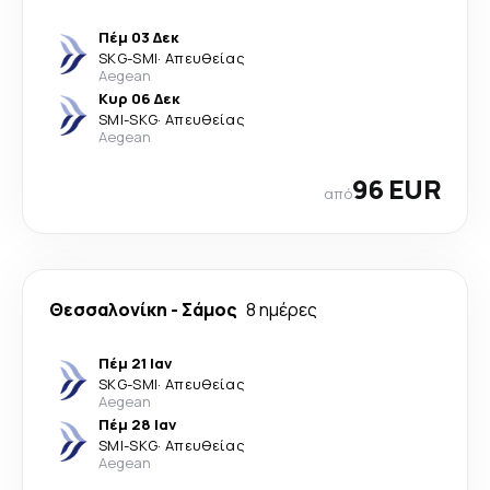
Πέμ 03 Δεκ
SKG
-
SMI
·
Απευθείας
Aegean
Κυρ 06 Δεκ
SMI
-
SKG
·
Απευθείας
Aegean
96 EUR
από
Θεσσαλονίκη
-
Σάμος
8 ημέρες
Πέμ 21 Ιαν
SKG
-
SMI
·
Απευθείας
Aegean
Πέμ 28 Ιαν
SMI
-
SKG
·
Απευθείας
Aegean