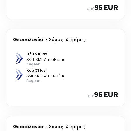
95 EUR
από
Θεσσαλονίκη
-
Σάμος
4 ημέρες
Πέμ 28 Ιαν
SKG
-
SMI
·
Απευθείας
Aegean
Κυρ 31 Ιαν
SMI
-
SKG
·
Απευθείας
Aegean
96 EUR
από
Θεσσαλονίκη
-
Σάμος
4 ημέρες