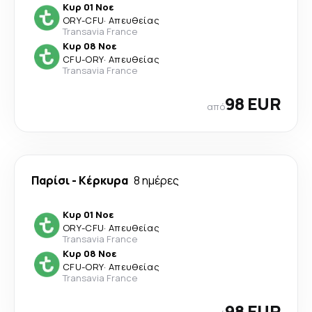
Κυρ 01 Νοε
ORY
-
CFU
·
Απευθείας
Transavia France
Κυρ 08 Νοε
CFU
-
ORY
·
Απευθείας
Transavia France
98 EUR
από
Παρίσι
-
Κέρκυρα
8 ημέρες
Κυρ 01 Νοε
ORY
-
CFU
·
Απευθείας
Transavia France
Κυρ 08 Νοε
CFU
-
ORY
·
Απευθείας
Transavia France
98 EUR