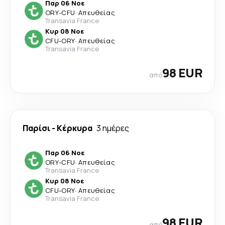
Παρ 06 Νοε
ORY
-
CFU
·
Απευθείας
Transavia France
Κυρ 08 Νοε
CFU
-
ORY
·
Απευθείας
Transavia France
98 EUR
από
Παρίσι
-
Κέρκυρα
3 ημέρες
Παρ 06 Νοε
ORY
-
CFU
·
Απευθείας
Transavia France
Κυρ 08 Νοε
CFU
-
ORY
·
Απευθείας
Transavia France
98 EUR
από