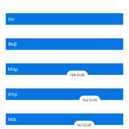
Ιαν
Φεβ
Μάρ
126 EUR
Απρ
152 EUR
Μάι
141 EUR