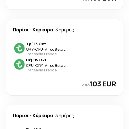
Παρίσι
-
Κέρκυρα
3 ημέρες
Τρί 13 Οκτ
ORY
-
CFU
·
Απευθείας
Transavia France
Πέμ 15 Οκτ
CFU
-
ORY
·
Απευθείας
Transavia France
103 EUR
από
Παρίσι
-
Κέρκυρα
3 ημέρες