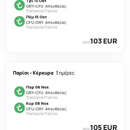
Τρί 13 Οκτ
ORY
-
CFU
·
Απευθείας
Transavia France
Πέμ 15 Οκτ
CFU
-
ORY
·
Απευθείας
Transavia France
103 EUR
από
Παρίσι
-
Κέρκυρα
3 ημέρες
Παρ 06 Νοε
ORY
-
CFU
·
Απευθείας
Transavia France
Κυρ 08 Νοε
CFU
-
ORY
·
Απευθείας
Transavia France
105 EUR
από