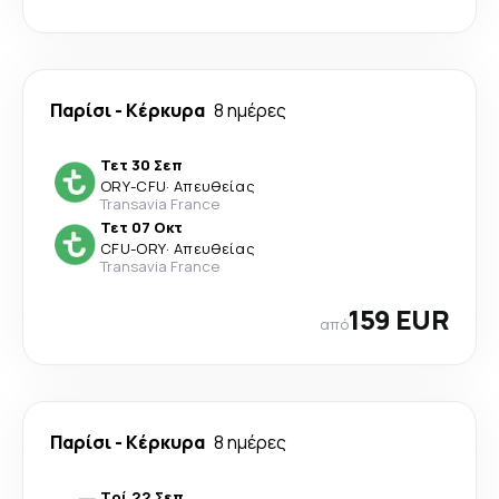
Παρίσι
-
Κέρκυρα
8 ημέρες
Τετ 30 Σεπ
ORY
-
CFU
·
Απευθείας
Transavia France
Τετ 07 Οκτ
CFU
-
ORY
·
Απευθείας
Transavia France
159 EUR
από
Παρίσι
-
Κέρκυρα
8 ημέρες
Τρί 22 Σεπ