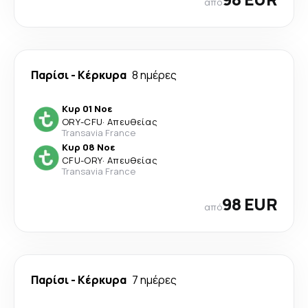
από
Παρίσι
-
Κέρκυρα
8 ημέρες
Κυρ 01 Νοε
ORY
-
CFU
·
Απευθείας
Transavia France
Κυρ 08 Νοε
CFU
-
ORY
·
Απευθείας
Transavia France
98 EUR
από
Παρίσι
-
Κέρκυρα
7 ημέρες