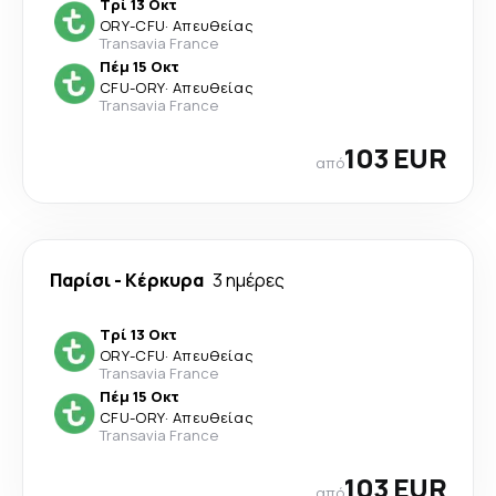
Τρί 13 Οκτ
ORY
-
CFU
·
Απευθείας
Transavia France
Πέμ 15 Οκτ
CFU
-
ORY
·
Απευθείας
Transavia France
103 EUR
από
Παρίσι
-
Κέρκυρα
3 ημέρες
Τρί 13 Οκτ
ORY
-
CFU
·
Απευθείας
Transavia France
Πέμ 15 Οκτ
CFU
-
ORY
·
Απευθείας
Transavia France
103 EUR
από