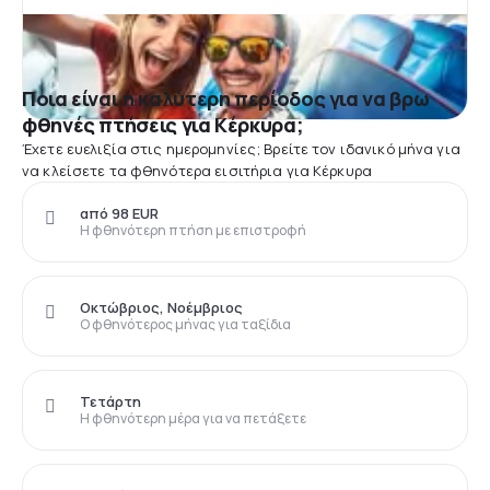
Ποια είναι η καλύτερη περίοδος για να βρω
φθηνές πτήσεις για Κέρκυρα;
Έχετε ευελιξία στις ημερομηνίες; Βρείτε τον ιδανικό μήνα για
να κλείσετε τα φθηνότερα εισιτήρια για Κέρκυρα
από 98 EUR
Η φθηνότερη πτήση με επιστροφή
Οκτώβριος, Νοέμβριος
Ο φθηνότερος μήνας για ταξίδια
Τετάρτη
Η φθηνότερη μέρα για να πετάξετε