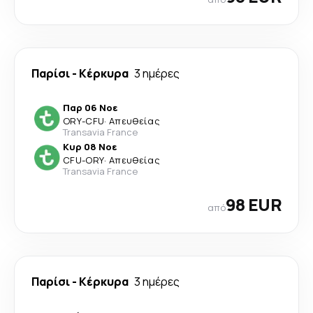
Παρίσι
-
Κέρκυρα
3 ημέρες
Παρ 06 Νοε
ORY
-
CFU
·
Απευθείας
Transavia France
Κυρ 08 Νοε
CFU
-
ORY
·
Απευθείας
Transavia France
98 EUR
από
Παρίσι
-
Κέρκυρα
3 ημέρες