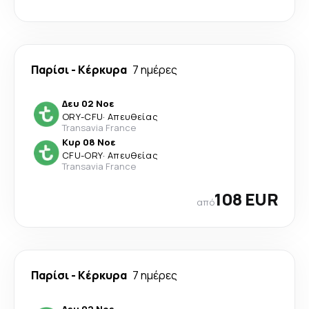
Παρίσι
-
Κέρκυρα
7 ημέρες
Δευ 02 Νοε
ORY
-
CFU
·
Απευθείας
Transavia France
Κυρ 08 Νοε
CFU
-
ORY
·
Απευθείας
Transavia France
108 EUR
από
Παρίσι
-
Κέρκυρα
7 ημέρες