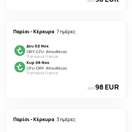
από
Παρίσι
-
Κέρκυρα
7 ημέρες
Δευ 02 Νοε
ORY
-
CFU
·
Απευθείας
Transavia France
Κυρ 08 Νοε
CFU
-
ORY
·
Απευθείας
Transavia France
98 EUR
από
Παρίσι
-
Κέρκυρα
3 ημέρες