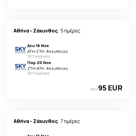
Αθήνα
-
Ζάκυνθος
5 ημέρες
Δευ 16 Νοε
ATH
-
ZTH
·
Απευθείας
SKY express
Παρ 20 Νοε
ZTH
-
ATH
·
Απευθείας
SKY express
95 EUR
από
Αθήνα
-
Ζάκυνθος
7 ημέρες