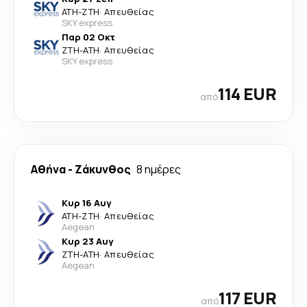
ATH
-
ZTH
·
Απευθείας
SKY express
Παρ 02 Οκτ
ZTH
-
ATH
·
Απευθείας
SKY express
114 EUR
από
Αθήνα
-
Ζάκυνθος
8 ημέρες
Κυρ 16 Αυγ
ATH
-
ZTH
·
Απευθείας
Aegean
Κυρ 23 Αυγ
ZTH
-
ATH
·
Απευθείας
Aegean
117 EUR
από