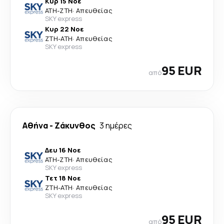
Κυρ 15 Νοε
ATH
-
ZTH
·
Απευθείας
SKY express
Κυρ 22 Νοε
ZTH
-
ATH
·
Απευθείας
SKY express
95 EUR
από
Αθήνα
-
Ζάκυνθος
3 ημέρες
Δευ 16 Νοε
ATH
-
ZTH
·
Απευθείας
SKY express
Τετ 18 Νοε
ZTH
-
ATH
·
Απευθείας
SKY express
95 EUR
από