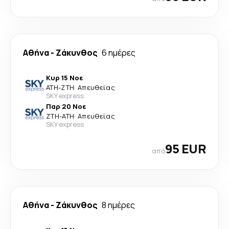
Αθήνα
-
Ζάκυνθος
6 ημέρες
Κυρ 15 Νοε
ATH
-
ZTH
·
Απευθείας
SKY express
Παρ 20 Νοε
ZTH
-
ATH
·
Απευθείας
SKY express
95 EUR
από
Αθήνα
-
Ζάκυνθος
8 ημέρες