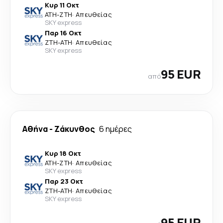
Κυρ 11 Οκτ
ATH
-
ZTH
·
Απευθείας
SKY express
Παρ 16 Οκτ
ZTH
-
ATH
·
Απευθείας
SKY express
95 EUR
από
Αθήνα
-
Ζάκυνθος
6 ημέρες
Κυρ 18 Οκτ
ATH
-
ZTH
·
Απευθείας
SKY express
Παρ 23 Οκτ
ZTH
-
ATH
·
Απευθείας
SKY express
95 EUR