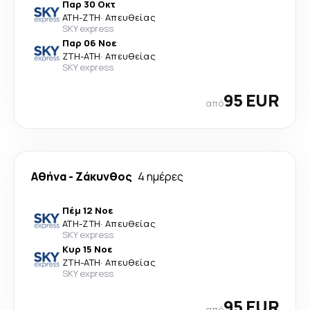
Παρ 30 Οκτ
ATH
-
ZTH
·
Απευθείας
SKY express
Παρ 06 Νοε
ZTH
-
ATH
·
Απευθείας
SKY express
95 EUR
από
Αθήνα
-
Ζάκυνθος
4 ημέρες
Πέμ 12 Νοε
ATH
-
ZTH
·
Απευθείας
SKY express
Κυρ 15 Νοε
ZTH
-
ATH
·
Απευθείας
SKY express
95 EUR
από