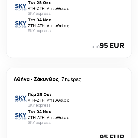
Τετ 28 Οκτ
ATH
-
ZTH
·
Απευθείας
SKY express
Τετ 04 Νοε
ZTH
-
ATH
·
Απευθείας
SKY express
95 EUR
από
Αθήνα
-
Ζάκυνθος
7 ημέρες
Πέμ 29 Οκτ
ATH
-
ZTH
·
Απευθείας
SKY express
Τετ 04 Νοε
ZTH
-
ATH
·
Απευθείας
SKY express
95 EUR