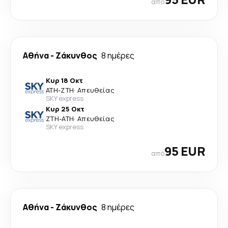
από
Αθήνα
-
Ζάκυνθος
8 ημέρες
Κυρ 18 Οκτ
ATH
-
ZTH
·
Απευθείας
SKY express
Κυρ 25 Οκτ
ZTH
-
ATH
·
Απευθείας
SKY express
95 EUR
από
Αθήνα
-
Ζάκυνθος
8 ημέρες