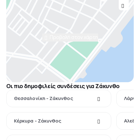
Προβολή στον χάρτη
Οι πιο δημοφιλείς συνδέσεις για Ζάκυνθο
Θεσσαλονίκη - Ζάκυνθος
Λάρνα
Κέρκυρα - Ζάκυνθος
Αλεξα