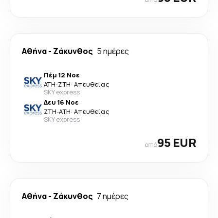
Αθήνα
-
Ζάκυνθος
5 ημέρες
Πέμ 12 Νοε
ATH
-
ZTH
·
Απευθείας
SKY express
Δευ 16 Νοε
ZTH
-
ATH
·
Απευθείας
SKY express
95 EUR
από
Αθήνα
-
Ζάκυνθος
7 ημέρες