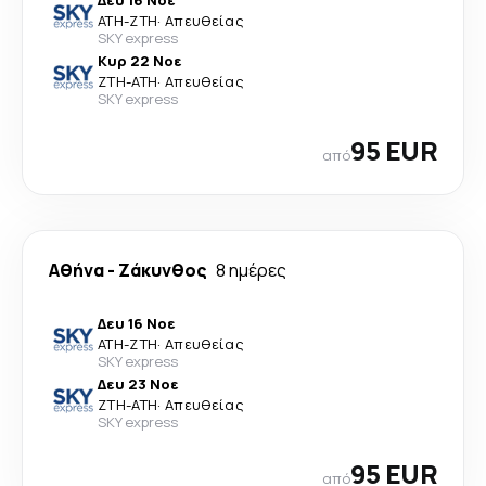
Δευ 16 Νοε
ATH
-
ZTH
·
Απευθείας
SKY express
Κυρ 22 Νοε
ZTH
-
ATH
·
Απευθείας
SKY express
95 EUR
από
Αθήνα
-
Ζάκυνθος
8 ημέρες
Δευ 16 Νοε
ATH
-
ZTH
·
Απευθείας
SKY express
Δευ 23 Νοε
ZTH
-
ATH
·
Απευθείας
SKY express
95 EUR
από