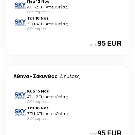
Πέμ 12 Νοε
ATH
-
ZTH
·
Απευθείας
SKY express
Τετ 18 Νοε
ZTH
-
ATH
·
Απευθείας
SKY express
95 EUR
από
Αθήνα
-
Ζάκυνθος
4 ημέρες
Κυρ 15 Νοε
ATH
-
ZTH
·
Απευθείας
SKY express
Τετ 18 Νοε
ZTH
-
ATH
·
Απευθείας
SKY express
95 EUR
από