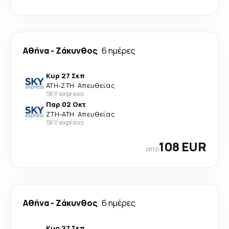
Αθήνα
-
Ζάκυνθος
6 ημέρες
Κυρ 27 Σεπ
ATH
-
ZTH
·
Απευθείας
SKY express
Παρ 02 Οκτ
ZTH
-
ATH
·
Απευθείας
SKY express
108 EUR
από
Αθήνα
-
Ζάκυνθος
6 ημέρες
Κυρ 27 Σεπ