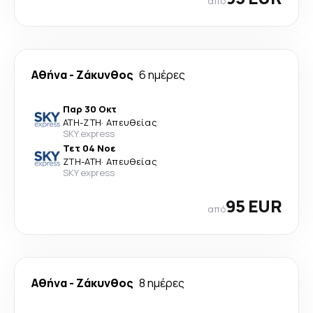
από
Αθήνα
-
Ζάκυνθος
6 ημέρες
Παρ 30 Οκτ
ATH
-
ZTH
·
Απευθείας
SKY express
Τετ 04 Νοε
ZTH
-
ATH
·
Απευθείας
SKY express
95 EUR
από
Αθήνα
-
Ζάκυνθος
8 ημέρες