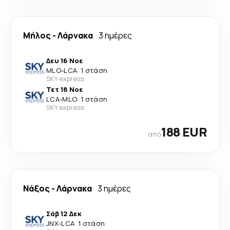
Μήλος
-
Λάρνακα
3 ημέρες
Δευ 16 Νοε
MLO
-
LCA
·
1 στάση
SKY express
Τετ 18 Νοε
LCA
-
MLO
·
1 στάση
SKY express
188 EUR
από
Νάξος
-
Λάρνακα
3 ημέρες
Σάβ 12 Δεκ
JNX
-
LCA
·
1 στάση