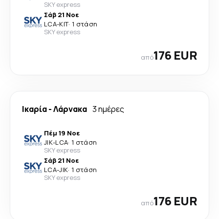
SKY express
Σάβ 21 Νοε
LCA
-
KIT
·
1 στάση
SKY express
176 EUR
από
Ικαρία
-
Λάρνακα
3 ημέρες
Πέμ 19 Νοε
JIK
-
LCA
·
1 στάση
SKY express
Σάβ 21 Νοε
LCA
-
JIK
·
1 στάση
SKY express
176 EUR
από