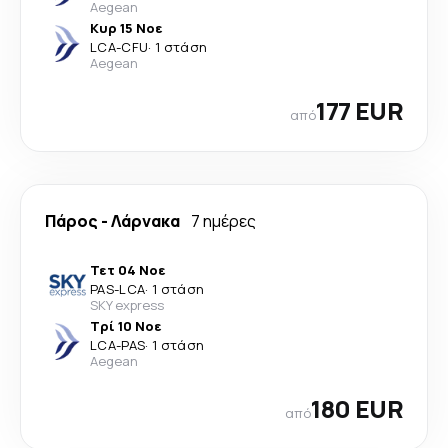
Aegean
Κυρ 15 Νοε
LCA
-
CFU
·
1 στάση
Aegean
177 EUR
από
Πάρος
-
Λάρνακα
7 ημέρες
Τετ 04 Νοε
PAS
-
LCA
·
1 στάση
SKY express
Τρί 10 Νοε
LCA
-
PAS
·
1 στάση
Aegean
180 EUR
από