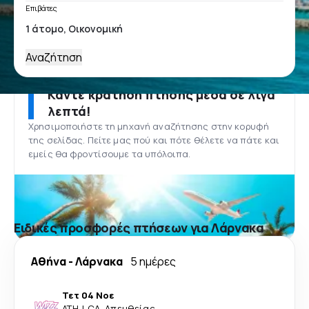
Επιβάτες
Αναζήτηση
Κάντε κράτηση πτήσης μέσα σε λίγα
λεπτά!
Χρησιμοποιήστε τη μηχανή αναζήτησης στην κορυφή
της σελίδας. Πείτε μας πού και πότε θέλετε να πάτε και
εμείς θα φροντίσουμε τα υπόλοιπα.
Ειδικές προσφορές πτήσεων για Λάρνακα
Αθήνα
-
Λάρνακα
5 ημέρες
Τετ 04 Νοε
ATH
-
LCA
·
Απευθείας