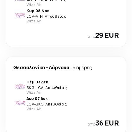
Wizz Air
Κυρ 08 Νοε
LCA
-
ATH
·
Απευθείας
Wizz Air
29 EUR
από
Θεσσαλονίκη
-
Λάρνακα
5 ημέρες
Πέμ 03 Δεκ
SKG
-
LCA
·
Απευθείας
Wizz Air
Δευ 07 Δεκ
LCA
-
SKG
·
Απευθείας
Wizz Air
36 EUR
από