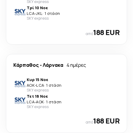
SKY express
Τρί 10 Νοε
LCA
-
JKL
·
1 στάση
SKY express
188 EUR
από
Κάρπαθος
-
Λάρνακα
4 ημέρες
Κυρ 15 Νοε
AOK
-
LCA
·
1 στάση
SKY express
Τετ 18 Νοε
LCA
-
AOK
·
1 στάση
SKY express
188 EUR
από