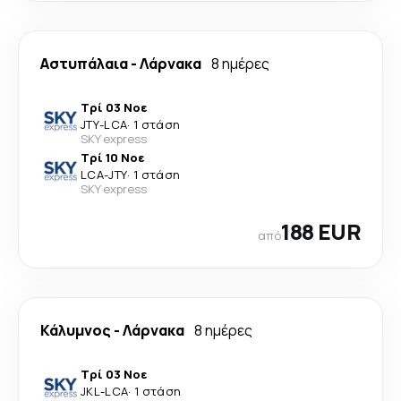
Αστυπάλαια
-
Λάρνακα
8 ημέρες
Τρί 03 Νοε
JTY
-
LCA
·
1 στάση
SKY express
Τρί 10 Νοε
LCA
-
JTY
·
1 στάση
SKY express
188 EUR
από
Κάλυμνος
-
Λάρνακα
8 ημέρες
Τρί 03 Νοε
JKL
-
LCA
·
1 στάση