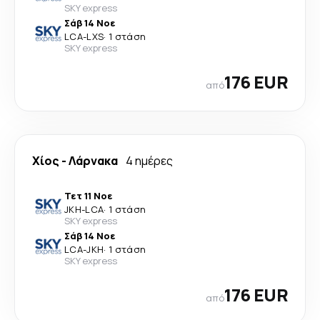
SKY express
Σάβ 14 Νοε
LCA
-
LXS
·
1 στάση
SKY express
176 EUR
από
Χίος
-
Λάρνακα
4 ημέρες
Τετ 11 Νοε
JKH
-
LCA
·
1 στάση
SKY express
Σάβ 14 Νοε
LCA
-
JKH
·
1 στάση
SKY express
176 EUR
από