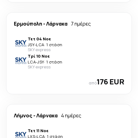
Ερμούπολη
-
Λάρνακα
7 ημέρες
Τετ 04 Νοε
JSY
-
LCA
·
1 στάση
SKY express
Τρί 10 Νοε
LCA
-
JSY
·
1 στάση
SKY express
176 EUR
από
Λήμνος
-
Λάρνακα
4 ημέρες
Τετ 11 Νοε
LXS
-
LCA
·
1 στάση