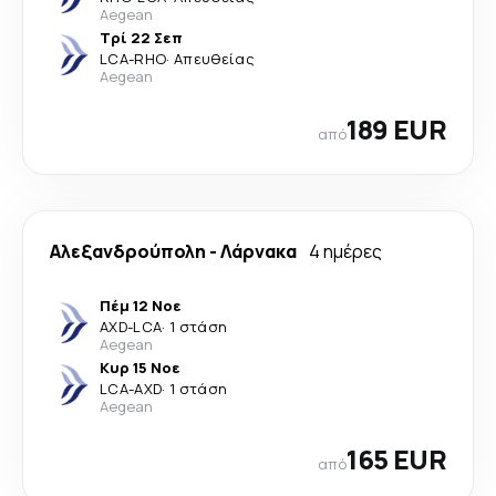
Aegean
Τρί 22 Σεπ
LCA
-
RHO
·
Απευθείας
Aegean
189 EUR
από
Αλεξανδρούπολη
-
Λάρνακα
4 ημέρες
Πέμ 12 Νοε
AXD
-
LCA
·
1 στάση
Aegean
Κυρ 15 Νοε
LCA
-
AXD
·
1 στάση
Aegean
165 EUR
από