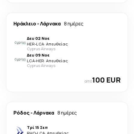
Ηράκλειο
-
Λάρνακα
8 ημέρες
Δευ 02 Νοε
HER
-
LCA
·
Απευθείας
Cyprus Airways
Δευ 09 Νοε
LCA
-
HER
·
Απευθείας
Cyprus Airways
100 EUR
από
Ρόδος
-
Λάρνακα
8 ημέρες
Τρί 15 Σεπ
RHO
-
LCA
·
Απευθείας