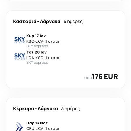
Καστοριά
-
Λάρνακα
4 ημέρες
Κυρ 17 Ιαν
KSO
-
LCA
·
1 στάση
SKY express
Τετ 20 Ιαν
LCA
-
KSO
·
1 στάση
SKY express
176 EUR
από
Κέρκυρα
-
Λάρνακα
3 ημέρες
Παρ 13 Νοε
CFU
-
LCA
·
1 στάση