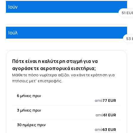
Ιούν
51 EU
Ιούλ
53 
Πότε είναι η καλύτερη στιγμή για να
αγοράσετε αεροπορικά εισιτήρια;
Μάθετε πόσο νωρίτερα αξίζει να κάνετε κράτηση για
πτήσεις μετ' επιστροφής.
6 μήνες πριν
από
77 EUR
3 μήνες πριν
από
61 EUR
30 ημέρες πριν
από
63 EUR