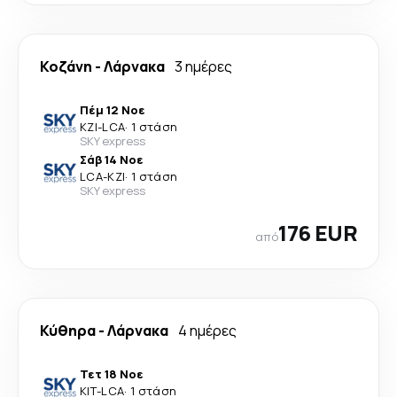
Κοζάνη
-
Λάρνακα
3 ημέρες
Πέμ 12 Νοε
KZI
-
LCA
·
1 στάση
SKY express
Σάβ 14 Νοε
LCA
-
KZI
·
1 στάση
SKY express
176 EUR
από
Κύθηρα
-
Λάρνακα
4 ημέρες
Τετ 18 Νοε
KIT
-
LCA
·
1 στάση