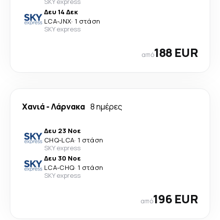
SKY express
Δευ 14 Δεκ
LCA
-
JNX
·
1 στάση
SKY express
188 EUR
από
Χανιά
-
Λάρνακα
8 ημέρες
Δευ 23 Νοε
CHQ
-
LCA
·
1 στάση
SKY express
Δευ 30 Νοε
LCA
-
CHQ
·
1 στάση
SKY express
196 EUR
από