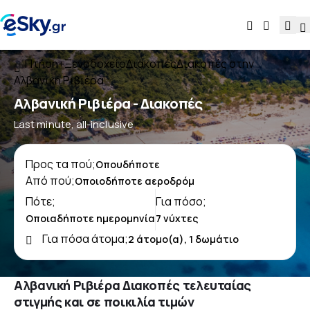
Πτήση+Ξενοδοχείο
Διακοπές
Διακοπές στην
Αλβανική Ριβιέρα
Αλβανική Ριβιέρα - Διακοπές
Last minute, all-inclusive
Προς τα πού;
Από πού;
Πότε;
Για πόσο;
Για πόσα άτομα;
Αλβανική Ριβιέρα Διακοπές τελευταίας
στιγμής και σε ποικιλία τιμών