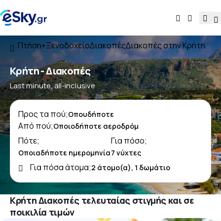
Πτήση+Ξενοδοχείο
Διακοπές
Διακοπές στην Κρήτη
Κρήτη - Διακοπές
Last minute, all-inclusive
Προς τα πού;
Από πού;
Πότε;
Για πόσο;
Για πόσα άτομα;
Κρήτη Διακοπές τελευταίας στιγμής και σε
ποικιλία τιμών