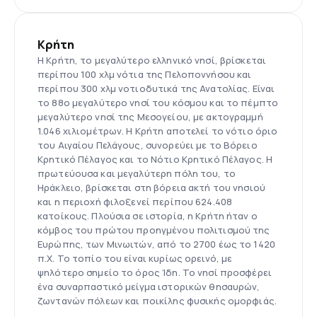
Κρήτη
Η Κρήτη, το μεγαλύτερο ελληνικό νησί, βρίσκεται
περίπου 100 χλμ νότια της Πελοποννήσου και
περίπου 300 χλμ νοτιοδυτικά της Ανατολίας. Είναι
το 88ο μεγαλύτερο νησί του κόσμου και το πέμπτο
μεγαλύτερο νησί της Μεσογείου, με ακτογραμμή
1.046 χιλιομέτρων. Η Κρήτη αποτελεί το νότιο όριο
του Αιγαίου Πελάγους, συνορεύει με το Βόρειο
Κρητικό Πέλαγος και το Νότιο Κρητικό Πέλαγος. Η
πρωτεύουσα και μεγαλύτερη πόλη του, το
Ηράκλειο, βρίσκεται στη βόρεια ακτή του νησιού
και η περιοχή φιλοξενεί περίπου 624.408
κατοίκους. Πλούσια σε ιστορία, η Κρήτη ήταν ο
κόμβος του πρώτου προηγμένου πολιτισμού της
Ευρώπης, των Μινωιτών, από το 2700 έως το 1420
π.Χ. Το τοπίο του είναι κυρίως ορεινό, με
ψηλότερο σημείο το όρος Ίδη. Το νησί προσφέρει
ένα συναρπαστικό μείγμα ιστορικών θησαυρών,
ζωντανών πόλεων και ποικίλης φυσικής ομορφιάς.