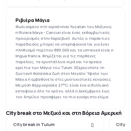
Ριβιέρα Μάγια
Φωλιασμένο στη χερσόνησο Yucatan του Μεξικού,
η Riviera Maya - Cancun είναι ένας εκθαμβωτικός
προορισμός στην Καραϊβική. Αυτός ο παράκτιος
παράδεισος μπορεί να υπερηφανεύεται για έναν
πληθυσμό περίπου 880.000 και τα ισπανικά είναι η
lingua franca. Φημίζεται για τις παρθένες
παραλίες, τα κρυστάλλινα νερά και τα αρχαία
ερείπια των Μάγια του Tulum. Εξερευνήστε τη
ζωντανή θαλάσσια ζωή στον Μεγάλο Ύφαλο των
Μάγια ή εμβαθύνετε στις μυστικιστικές κενώσεις.
Με μέση θερμοκρασία 27°C, είναι ένα ειδυλλιακό
καταφύγιο όλο το χρόνο, αλλά ο Δεκέμβριος έως
τον Απρίλιο προσφέρει το πιο ευχάριστο κλίμα.
City break στο Μεξικό και στη Βόρεια Αμερική
City break in Tulum
City b