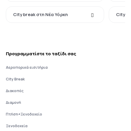
City break στη Νέα Υόρκη
City b
Προγραμματίστε το ταξίδι σας
Αεροπορικά εισιτήρια
City Break
Διακοπές
Διαμονή
Πτήση+Ξενοδοχείο
Ξενοδοχεία