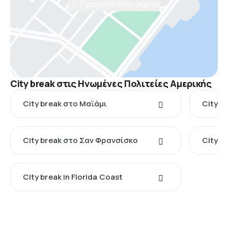
Προβολή στον χάρτη
City break στις Ηνωμένες Πολιτείες Αμερικής
City break στο Μαϊάμι
City b
City break στο Σαν Φρανσίσκο
City b
City break in Florida Coast