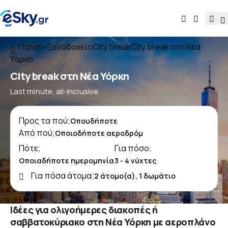
Πτήση+Ξενοδοχείο
City break
City break στη Νέα
Υόρκη
City break στη Νέα Υόρκη
Last minute, all-inclusive
Προς τα πού;
Από πού;
Πότε;
Για πόσο;
Για πόσα άτομα;
Ιδέες για ολιγοήμερες διακοπές ή
σαββατοκύριακο στη Νέα Υόρκη με αεροπλάνο