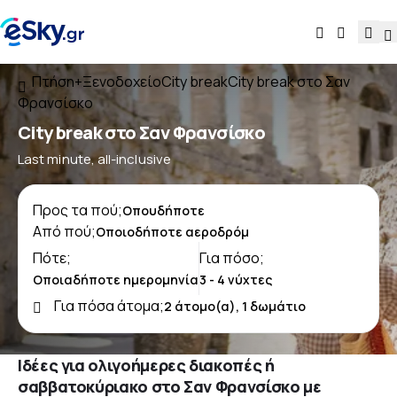
Πτήση+Ξενοδοχείο
City break
City break στο Σαν
Φρανσίσκο
City break στο Σαν Φρανσίσκο
Last minute, all-inclusive
Προς τα πού;
Από πού;
Πότε;
Για πόσο;
Για πόσα άτομα;
Ιδέες για ολιγοήμερες διακοπές ή
σαββατοκύριακο στο Σαν Φρανσίσκο με