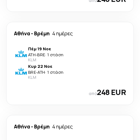
από
Αθήνα
-
Βρέμη
4 ημέρες
Πέμ 19 Νοε
ATH
-
BRE
·
1 στάση
KLM
Κυρ 22 Νοε
BRE
-
ATH
·
1 στάση
KLM
248 EUR
από
Αθήνα
-
Βρέμη
4 ημέρες