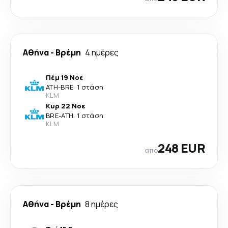
Αθήνα
-
Βρέμη
4 ημέρες
Πέμ 19 Νοε
ATH
-
BRE
·
1 στάση
KLM
Κυρ 22 Νοε
BRE
-
ATH
·
1 στάση
KLM
248 EUR
από
Αθήνα
-
Βρέμη
8 ημέρες