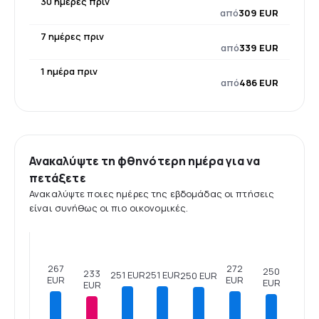
30 ημέρες πριν
από
309 EUR
7 ημέρες πριν
από
339 EUR
1 ημέρα πριν
από
486 EUR
Ανακαλύψτε τη φθηνότερη ημέρα για να
πετάξετε
Ανακαλύψτε ποιες ημέρες της εβδομάδας οι πτήσεις
είναι συνήθως οι πιο οικονομικές.
272
267
250
233
251 EUR
251 EUR
250 EUR
EUR
EUR
EUR
EUR