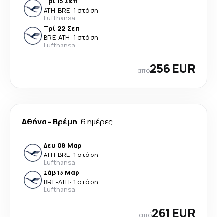
Τρί 15 Σεπ
ATH
-
BRE
·
1 στάση
Lufthansa
Τρί 22 Σεπ
BRE
-
ATH
·
1 στάση
Lufthansa
256 EUR
από
Αθήνα
-
Βρέμη
6 ημέρες
Δευ 08 Μαρ
ATH
-
BRE
·
1 στάση
Lufthansa
Σάβ 13 Μαρ
BRE
-
ATH
·
1 στάση
Lufthansa
261 EUR
από