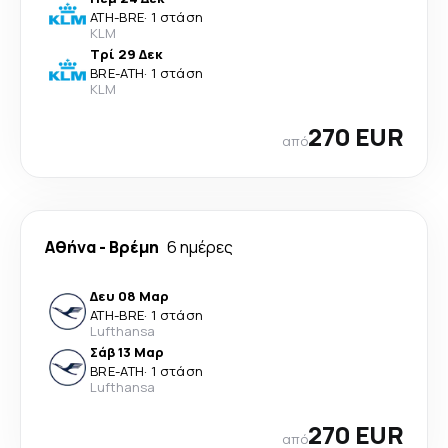
ATH
-
BRE
·
1 στάση
KLM
Τρί 29 Δεκ
BRE
-
ATH
·
1 στάση
KLM
270 EUR
από
Αθήνα
-
Βρέμη
6 ημέρες
Δευ 08 Μαρ
ATH
-
BRE
·
1 στάση
Lufthansa
Σάβ 13 Μαρ
BRE
-
ATH
·
1 στάση
Lufthansa
270 EUR
από