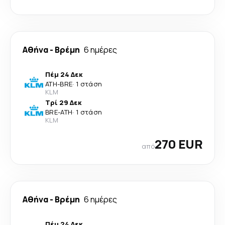
Αθήνα
-
Βρέμη
6 ημέρες
Πέμ 24 Δεκ
ATH
-
BRE
·
1 στάση
KLM
Τρί 29 Δεκ
BRE
-
ATH
·
1 στάση
KLM
270 EUR
από
Αθήνα
-
Βρέμη
6 ημέρες
Πέμ 24 Δεκ