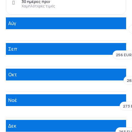
30 ημέρες πριν
Χαμηλότερες τιμές
Αύγ
Σεπ
256 EUR
Οκτ
28
Νοέ
273 
Δεκ
263 E