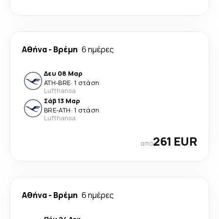
Αθήνα
-
Βρέμη
6 ημέρες
Δευ 08 Μαρ
ATH
-
BRE
·
1 στάση
Lufthansa
Σάβ 13 Μαρ
BRE
-
ATH
·
1 στάση
Lufthansa
261 EUR
από
Αθήνα
-
Βρέμη
6 ημέρες