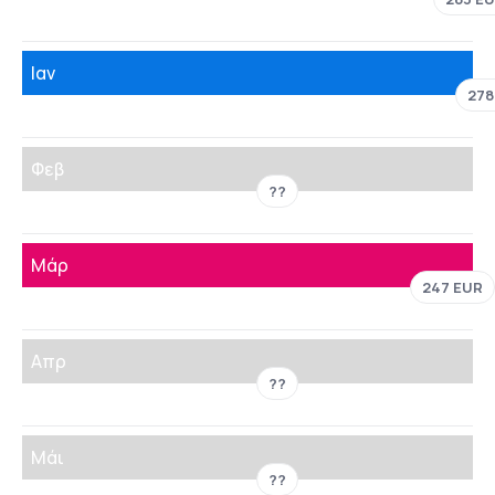
Ιαν
278
Φεβ
??
Μάρ
247 EUR
Απρ
??
Μάι
??