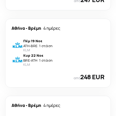
από
Αθήνα
-
Βρέμη
4 ημέρες
Πέμ 19 Νοε
ATH
-
BRE
·
1 στάση
KLM
Κυρ 22 Νοε
BRE
-
ATH
·
1 στάση
KLM
248 EUR
από
Αθήνα
-
Βρέμη
4 ημέρες