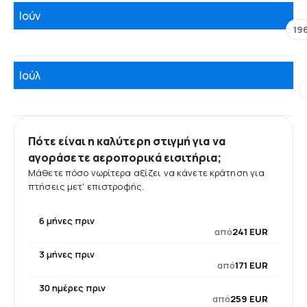
Ιούν
19
Ιούλ
Πότε είναι η καλύτερη στιγμή για να
αγοράσετε αεροπορικά εισιτήρια;
Μάθετε πόσο νωρίτερα αξίζει να κάνετε κράτηση για
πτήσεις μετ' επιστροφής.
6 μήνες πριν
από
241 EUR
3 μήνες πριν
από
171 EUR
30 ημέρες πριν
από
259 EUR