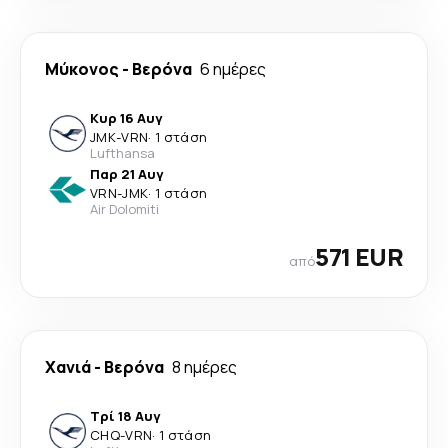
Μύκονος
-
Βερόνα
6 ημέρες
Κυρ 16 Αυγ
JMK
-
VRN
·
1 στάση
Lufthansa
Παρ 21 Αυγ
VRN
-
JMK
·
1 στάση
Air Dolomiti
571 EUR
από
Χανιά
-
Βερόνα
8 ημέρες
Τρί 18 Αυγ
CHQ
-
VRN
·
1 στάση