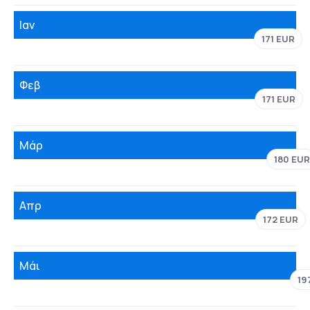
Ιαν
171 EUR
Φεβ
171 EUR
Μάρ
180 EUR
Απρ
172 EUR
Μάι
19