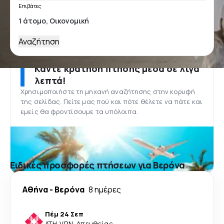
Επιβάτες
Αναζήτηση
Κάντε κράτηση πτήσης μέσα σε λίγα
λεπτά!
Χρησιμοποιήστε τη μηχανή αναζήτησης στην κορυφή
της σελίδας. Πείτε μας πού και πότε θέλετε να πάτε και
εμείς θα φροντίσουμε τα υπόλοιπα.
Ειδικές προσφορές πτήσεων για Βερόνα
Αθήνα
-
Βερόνα
8 ημέρες
Πέμ 24 Σεπ
ATH
-
VRN
·
Απευθείας