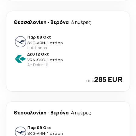
Θεσσαλονίκη
-
Βερόνα
4 ημέρες
Παρ 09 Οκτ
SKG
-
VRN
·
1 στάση
Lufthansa
Δευ 12 Οκτ
VRN
-
SKG
·
1 στάση
Air Dolomiti
285 EUR
από
Θεσσαλονίκη
-
Βερόνα
4 ημέρες
Παρ 09 Οκτ
SKG
-
VRN
·
1 στάση