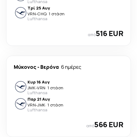
Lufthansa
Τρί 25 Αυγ
VRN
-
CHQ
·
1 στάση
Lufthansa
516 EUR
από
Μύκονος
-
Βερόνα
6 ημέρες
Κυρ 16 Αυγ
JMK
-
VRN
·
1 στάση
Lufthansa
Παρ 21 Αυγ
VRN
-
JMK
·
1 στάση
Lufthansa
566 EUR
από