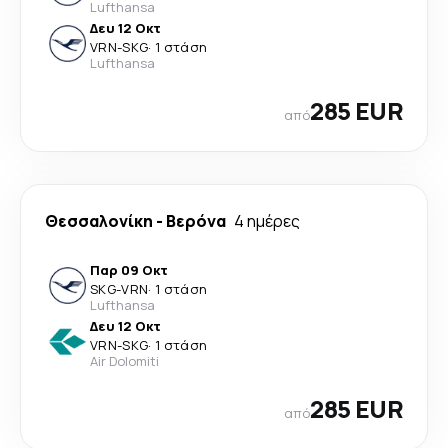
Lufthansa
Δευ 12 Οκτ
VRN
-
SKG
·
1 στάση
Lufthansa
285 EUR
από
Θεσσαλονίκη
-
Βερόνα
4 ημέρες
Παρ 09 Οκτ
SKG
-
VRN
·
1 στάση
Lufthansa
Δευ 12 Οκτ
VRN
-
SKG
·
1 στάση
Air Dolomiti
285 EUR
από