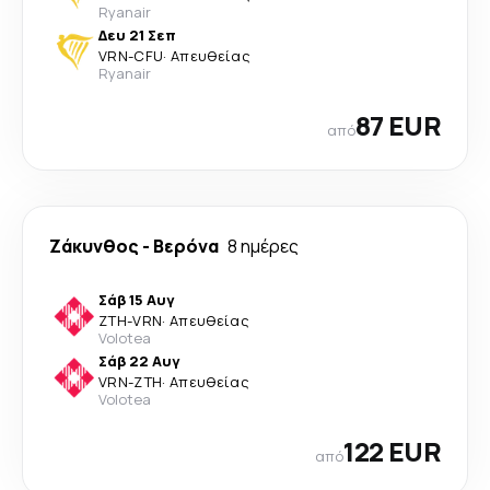
Ryanair
Δευ 21 Σεπ
VRN
-
CFU
·
Απευθείας
Ryanair
87 EUR
από
Ζάκυνθος
-
Βερόνα
8 ημέρες
Σάβ 15 Αυγ
ZTH
-
VRN
·
Απευθείας
Volotea
Σάβ 22 Αυγ
VRN
-
ZTH
·
Απευθείας
Volotea
122 EUR
από