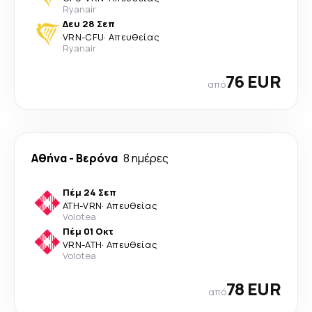
Ryanair
Δευ 28 Σεπ
VRN
-
CFU
·
Απευθείας
Ryanair
76 EUR
από
Αθήνα
-
Βερόνα
8 ημέρες
Πέμ 24 Σεπ
ATH
-
VRN
·
Απευθείας
Volotea
Πέμ 01 Οκτ
VRN
-
ATH
·
Απευθείας
Volotea
78 EUR
από