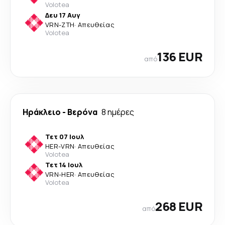
Volotea
Δευ 17 Αυγ
VRN
-
ZTH
·
Απευθείας
Volotea
136 EUR
από
Ηράκλειο
-
Βερόνα
8 ημέρες
Τετ 07 Ιουλ
HER
-
VRN
·
Απευθείας
Volotea
Τετ 14 Ιουλ
VRN
-
HER
·
Απευθείας
Volotea
268 EUR
από