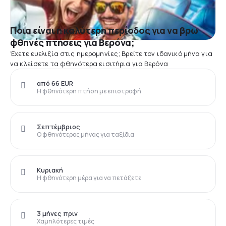
Ποια είναι η καλύτερη περίοδος για να βρω
φθηνές πτήσεις για Βερόνα;
Έχετε ευελιξία στις ημερομηνίες; Βρείτε τον ιδανικό μήνα για
να κλείσετε τα φθηνότερα εισιτήρια για Βερόνα
από 66 EUR
Η φθηνότερη πτήση με επιστροφή
Σεπτέμβριος
Ο φθηνότερος μήνας για ταξίδια
Κυριακή
Η φθηνότερη μέρα για να πετάξετε
3 μήνες πριν
Χαμηλότερες τιμές