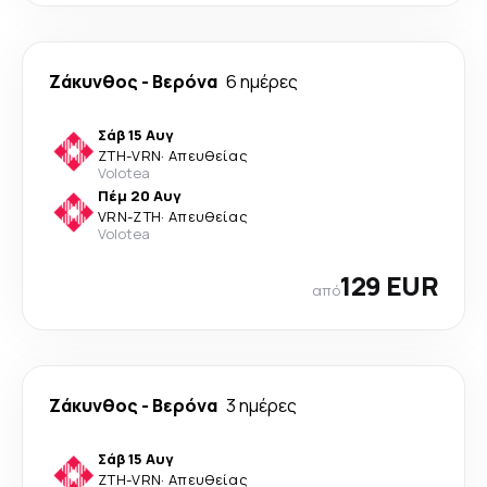
Ζάκυνθος
-
Βερόνα
6 ημέρες
Σάβ 15 Αυγ
ZTH
-
VRN
·
Απευθείας
Volotea
Πέμ 20 Αυγ
VRN
-
ZTH
·
Απευθείας
Volotea
129 EUR
από
Ζάκυνθος
-
Βερόνα
3 ημέρες
Σάβ 15 Αυγ
ZTH
-
VRN
·
Απευθείας