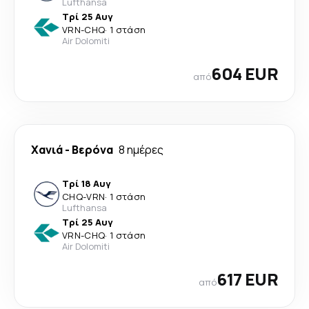
Lufthansa
Τρί 25 Αυγ
VRN
-
CHQ
·
1 στάση
Air Dolomiti
604 EUR
από
Χανιά
-
Βερόνα
8 ημέρες
Τρί 18 Αυγ
CHQ
-
VRN
·
1 στάση
Lufthansa
Τρί 25 Αυγ
VRN
-
CHQ
·
1 στάση
Air Dolomiti
617 EUR
από