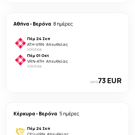
Αθήνα
-
Βερόνα
8 ημέρες
Πέμ 24 Σεπ
ATH
-
VRN
·
Απευθείας
Volotea
Πέμ 01 Οκτ
VRN
-
ATH
·
Απευθείας
Volotea
73 EUR
από
Κέρκυρα
-
Βερόνα
5 ημέρες
Πέμ 24 Σεπ
CFU
-
VRN
·
Απευθείας