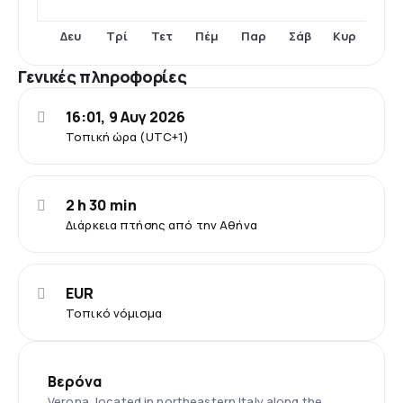
Δευ
Τρί
Τετ
Πέμ
Παρ
Σάβ
Κυρ
Γενικές πληροφορίες
16:01, 9 Αυγ 2026
Τοπική ώρα (UTC+1)
2 h 30 min
Διάρκεια πτήσης από την Αθήνα
EUR
Τοπικό νόμισμα
Βερόνα
Verona, located in northeastern Italy along the