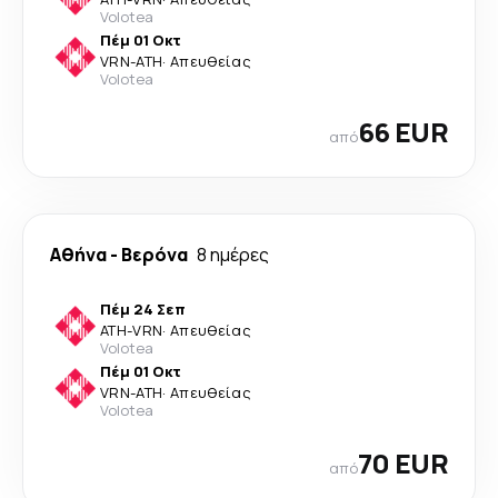
Volotea
Πέμ 01 Οκτ
VRN
-
ATH
·
Απευθείας
Volotea
66 EUR
από
Αθήνα
-
Βερόνα
8 ημέρες
Πέμ 24 Σεπ
ATH
-
VRN
·
Απευθείας
Volotea
Πέμ 01 Οκτ
VRN
-
ATH
·
Απευθείας
Volotea
70 EUR
από