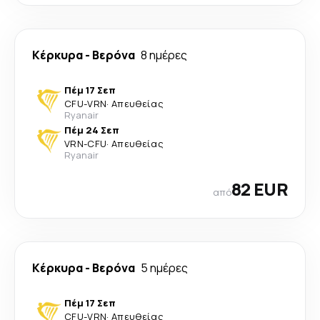
Κέρκυρα
-
Βερόνα
8 ημέρες
Πέμ 17 Σεπ
CFU
-
VRN
·
Απευθείας
Ryanair
Πέμ 24 Σεπ
VRN
-
CFU
·
Απευθείας
Ryanair
82 EUR
από
Κέρκυρα
-
Βερόνα
5 ημέρες
Πέμ 17 Σεπ
CFU
-
VRN
·
Απευθείας