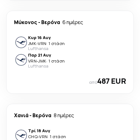
Μύκονος
-
Βερόνα
6 ημέρες
Κυρ 16 Αυγ
JMK
-
VRN
·
1 στάση
Lufthansa
Παρ 21 Αυγ
VRN
-
JMK
·
1 στάση
Lufthansa
487 EUR
από
Χανιά
-
Βερόνα
8 ημέρες
Τρί 18 Αυγ
CHQ
-
VRN
·
1 στάση