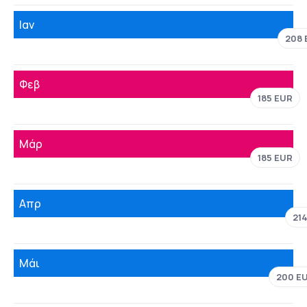
Ιαν
208 
Φεβ
185 EUR
Μάρ
185 EUR
Απρ
21
Μάι
200 E