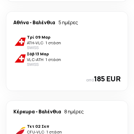
Αθήνα
-
Βαλένθια
5 ημέρες
Τρί 09 Μαρ
ATH
-
VLC
·
1 στάση
SWISS
Σάβ 13 Μαρ
VLC
-
ATH
·
1 στάση
SWISS
185 EUR
από
Κέρκυρα
-
Βαλένθια
8 ημέρες
Τετ 02 Σεπ
CFU
-
VLC
·
1 στάση