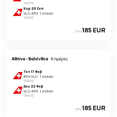
SWISS
Κυρ 20 Σεπ
VLC
-
ATH
·
1 στάση
SWISS
185 EUR
από
Αθήνα
-
Βαλένθια
6 ημέρες
Τετ 17 Φεβ
ATH
-
VLC
·
1 στάση
SWISS
Δευ 22 Φεβ
VLC
-
ATH
·
1 στάση
SWISS
185 EUR
από