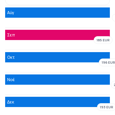
Αύγ
Σεπ
185 EUR
Οκτ
196 EUR
Νοέ
Δεκ
193 EUR