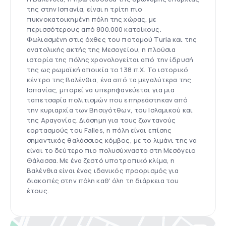
της στην Ισπανία, είναι η τρίτη πιο
πυκνοκατοικημένη πόλη της χώρας, με
περισσότερους από 800.000 κατοίκους.
Φωλιασμένη στις όχθες του ποταμού Turia και της
ανατολικής ακτής της Μεσογείου, η πλούσια
ιστορία της πόλης χρονολογείται από την ίδρυσή
της ως ρωμαϊκή αποικία το 138 π.Χ. Το ιστορικό
κέντρο της Βαλένθια, ένα από τα μεγαλύτερα της
Ισπανίας, μπορεί να υπερηφανεύεται για μια
ταπετσαρία πολιτισμών που επηρεάστηκαν από
την κυριαρχία των Βησιγότθων, του Ισλαμικού και
της Αραγονίας. Διάσημη για τους ζωντανούς
εορτασμούς του Falles, η πόλη είναι επίσης
σημαντικός θαλάσσιος κόμβος, με το λιμάνι της να
είναι το δεύτερο πιο πολυσύχναστο στη Μεσόγειο
Θάλασσα. Με ένα ζεστό υποτροπικό κλίμα, η
Βαλένθια είναι ένας ιδανικός προορισμός για
διακοπές στην πόλη καθ' όλη τη διάρκεια του
έτους.