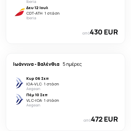
Iberia
Δευ 12 Ιουλ
CDT
-
ATH
·
1 στάση
Iberia
430 EUR
από
Ιωάννινα
-
Βαλένθια
5 ημέρες
Κυρ 06 Σεπ
IOA
-
VLC
·
1 στάση
Aegean
Πέμ 10 Σεπ
VLC
-
IOA
·
1 στάση
Aegean
472 EUR
από