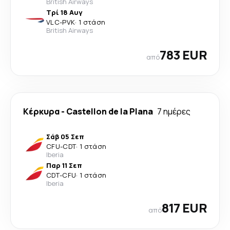
British Airways
Τρί 18 Αυγ
VLC
-
PVK
·
1 στάση
British Airways
783 EUR
από
Κέρκυρα
-
Castellon de la Plana
7 ημέρες
Σάβ 05 Σεπ
CFU
-
CDT
·
1 στάση
Iberia
Παρ 11 Σεπ
CDT
-
CFU
·
1 στάση
Iberia
817 EUR
από