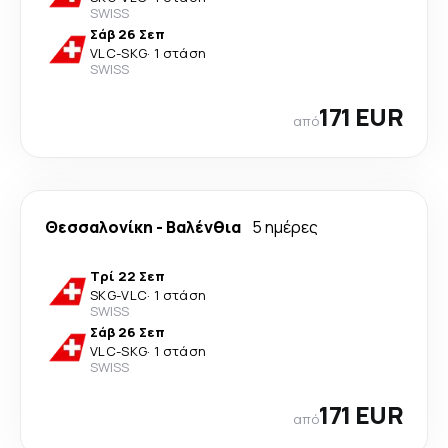
SWISS
Σάβ 26 Σεπ
VLC
-
SKG
·
1 στάση
SWISS
171 EUR
από
Θεσσαλονίκη
-
Βαλένθια
5 ημέρες
Τρί 22 Σεπ
SKG
-
VLC
·
1 στάση
SWISS
Σάβ 26 Σεπ
VLC
-
SKG
·
1 στάση
SWISS
171 EUR
από