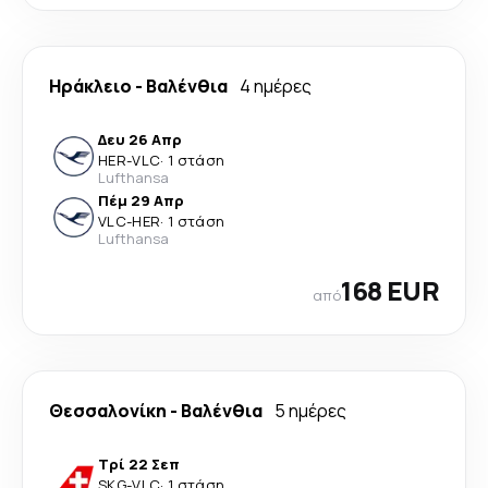
Ηράκλειο
-
Βαλένθια
4 ημέρες
Δευ 26 Απρ
HER
-
VLC
·
1 στάση
Lufthansa
Πέμ 29 Απρ
VLC
-
HER
·
1 στάση
Lufthansa
168 EUR
από
Θεσσαλονίκη
-
Βαλένθια
5 ημέρες
Τρί 22 Σεπ
SKG
-
VLC
·
1 στάση