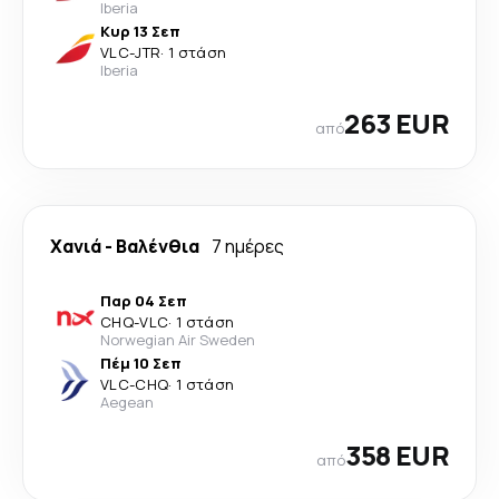
Iberia
Κυρ 13 Σεπ
VLC
-
JTR
·
1 στάση
Iberia
263 EUR
από
Χανιά
-
Βαλένθια
7 ημέρες
Παρ 04 Σεπ
CHQ
-
VLC
·
1 στάση
Norwegian Air Sweden
Πέμ 10 Σεπ
VLC
-
CHQ
·
1 στάση
Aegean
358 EUR
από