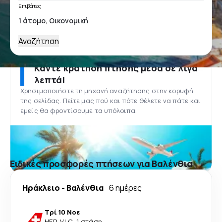
Επιβάτες
Αναζήτηση
Κάντε κράτηση πτήσης μέσα σε λίγα
λεπτά!
Χρησιμοποιήστε τη μηχανή αναζήτησης στην κορυφή
της σελίδας. Πείτε μας πού και πότε θέλετε να πάτε και
εμείς θα φροντίσουμε τα υπόλοιπα.
Ειδικές προσφορές πτήσεων για Βαλένθια
Ηράκλειο
-
Βαλένθια
6 ημέρες
Τρί 10 Νοε
HER
-
VLC
·
1 στάση