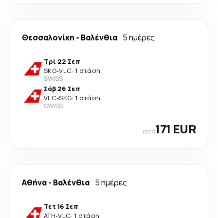
Θεσσαλονίκη
-
Βαλένθια
5 ημέρες
Τρί 22 Σεπ
SKG
-
VLC
·
1 στάση
SWISS
Σάβ 26 Σεπ
VLC
-
SKG
·
1 στάση
SWISS
171 EUR
από
Αθήνα
-
Βαλένθια
5 ημέρες
Τετ 16 Σεπ
ATH
-
VLC
·
1 στάση