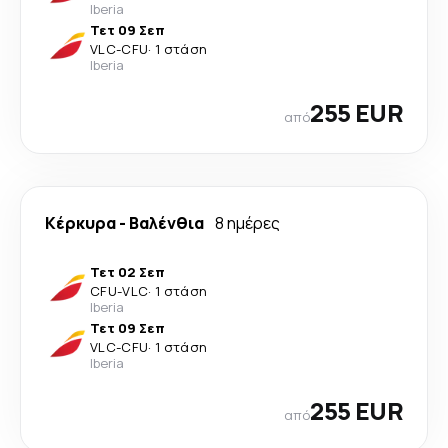
Iberia
Τετ 09 Σεπ
VLC
-
CFU
·
1 στάση
Iberia
255 EUR
από
Κέρκυρα
-
Βαλένθια
8 ημέρες
Τετ 02 Σεπ
CFU
-
VLC
·
1 στάση
Iberia
Τετ 09 Σεπ
VLC
-
CFU
·
1 στάση
Iberia
255 EUR
από