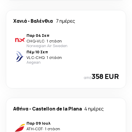
Χανιά
-
Βαλένθια
7 ημέρες
Παρ 04 Σεπ
CHQ
-
VLC
·
1 στάση
Norwegian Air Sweden
Πέμ 10 Σεπ
VLC
-
CHQ
·
1 στάση
Aegean
358 EUR
από
Αθήνα
-
Castellon de la Plana
4 ημέρες
Παρ 09 Ιουλ
ATH
-
CDT
·
1 στάση