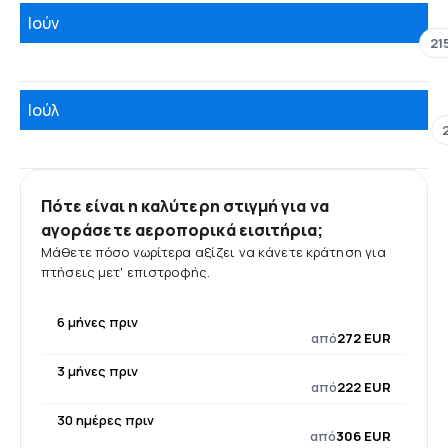
Ιούν
21
Ιούλ
Πότε είναι η καλύτερη στιγμή για να
αγοράσετε αεροπορικά εισιτήρια;
Μάθετε πόσο νωρίτερα αξίζει να κάνετε κράτηση για
πτήσεις μετ' επιστροφής.
6 μήνες πριν
από
272 EUR
3 μήνες πριν
από
222 EUR
30 ημέρες πριν
από
306 EUR