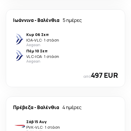
Ιωάννινα
-
Βαλένθια
5 ημέρες
Κυρ 06 Σεπ
IOA
-
VLC
·
1 στάση
Aegean
Πέμ 10 Σεπ
VLC
-
IOA
·
1 στάση
Aegean
497 EUR
από
Πρέβεζα
-
Βαλένθια
4 ημέρες
Σάβ 15 Αυγ
PVK
-
VLC
·
1 στάση