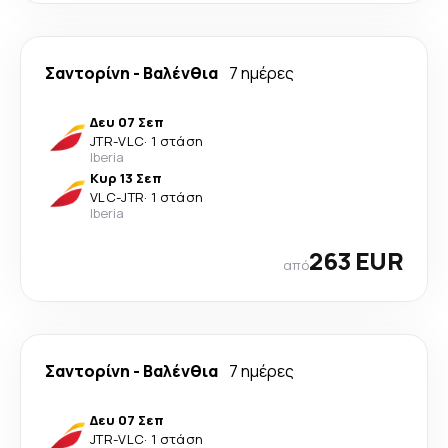
Σαντορίνη
-
Βαλένθια
7 ημέρες
Δευ 07 Σεπ
JTR
-
VLC
·
1 στάση
Iberia
Κυρ 13 Σεπ
VLC
-
JTR
·
1 στάση
Iberia
263 EUR
από
Σαντορίνη
-
Βαλένθια
7 ημέρες
Δευ 07 Σεπ
JTR
-
VLC
·
1 στάση