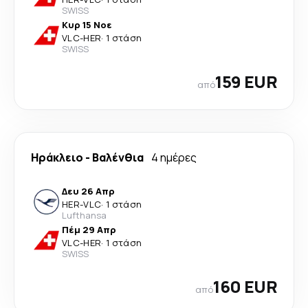
SWISS
Κυρ 15 Νοε
VLC
-
HER
·
1 στάση
SWISS
159 EUR
από
Ηράκλειο
-
Βαλένθια
4 ημέρες
Δευ 26 Απρ
HER
-
VLC
·
1 στάση
Lufthansa
Πέμ 29 Απρ
VLC
-
HER
·
1 στάση
SWISS
160 EUR
από