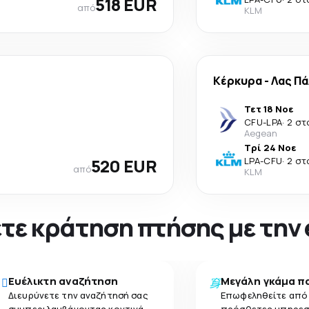
518 EUR
από
KLM
Κέρκυρα
-
Λας Π
Τετ 18 Νοε
CFU
-
LPA
·
2 στ
Aegean
Τρί 24 Νοε
520 EUR
LPA
-
CFU
·
2 στ
από
KLM
νετε κράτηση πτήσης με την
Ευέλικτη αναζήτηση
Μεγάλη γκάμα π
Διευρύνετε την αναζήτησή σας
Επωφεληθείτε από