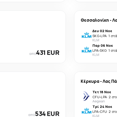
Θεσσαλονίκη
-
Λ
Δευ 02 Νοε
SKG
-
LPA
·
1 στ
KLM
Παρ 06 Νοε
431 EUR
LPA
-
SKG
·
1 στ
από
KLM
Κέρκυρα
-
Λας Π
Τετ 18 Νοε
CFU
-
LPA
·
2 στ
Aegean
Τρί 24 Νοε
534 EUR
LPA
-
CFU
·
2 στ
από
KLM