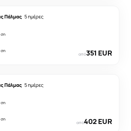
ας Πάλμας
5 ημέρες
άση
άση
351 EUR
από
ας Πάλμας
5 ημέρες
άση
άση
402 EUR
από