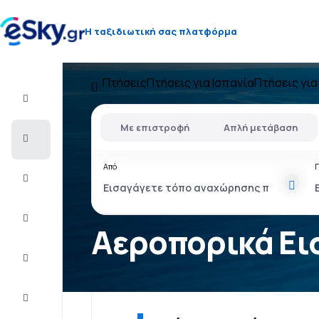
Η ταξιδιωτική σας πλατφόρμα
Πτήσεις
Πτήσεις για Ισπανία
Πτήσεις για
Πτήση+Ξενοδοχείο
Με επιστροφή
Απλή μετάβαση
Αεροπορικά
εισιτήρια
Από
Διακοπές
Τελευταίας
στιγμής
Αεροπορικά Εισ
City
Break
Διαμονή