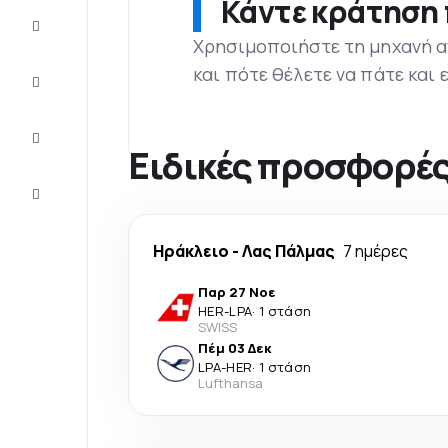
Κάντε κράτηση 
Προσφορές
Χρησιμοποιήστε τη μηχανή α
και πότε θέλετε να πάτε και
Ολοκληρώστε
το ταξίδι
Ιδέες και
συμβουλές
Ειδικές προσφορές
Eξυπηρέτηση
πελατών
Ηράκλειο
-
Λας Πάλμας
7 ημέρες
Παρ 27 Νοε
HER
-
LPA
·
1 στάση
SWISS
Πέμ 03 Δεκ
LPA
-
HER
·
1 στάση
Lufthansa