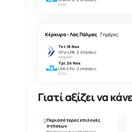
KLM
Κέρκυρα
-
Λας Πάλμας
7 ημέρες
Τετ 18 Νοε
CFU
-
LPA
·
2 στάσεις
Aegean
Τρί 24 Νοε
LPA
-
CFU
·
2 στάσεις
KLM
Γιατί αξίζει να κά
Περισσότερες επιλογές
πτήσεων