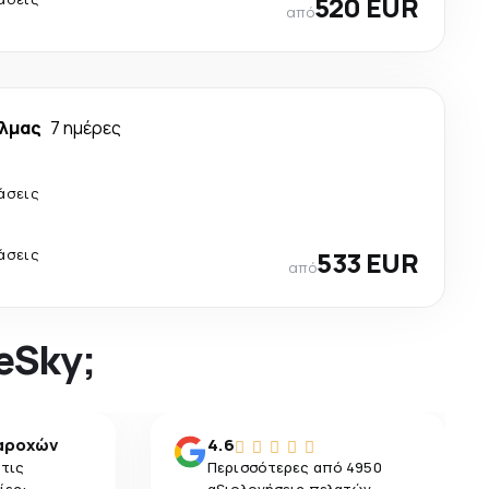
520 EUR
από
άλμας
7 ημέρες
άσεις
άσεις
533 EUR
από
 eSky;
αροχών
4.6
 τις
Περισσότερες από 4950