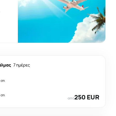
ύ
άλμας
7 ημέρες
άση
άση
250 EUR
από