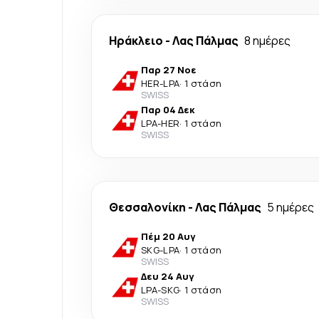
Ηράκλειο
-
Λας Πάλμας
8 ημέρες
Παρ 27 Νοε
HER
-
LPA
·
1 στάση
SWISS
Παρ 04 Δεκ
LPA
-
HER
·
1 στάση
SWISS
Θεσσαλονίκη
-
Λας Πάλμας
5 ημέρες
Πέμ 20 Αυγ
SKG
-
LPA
·
1 στάση
SWISS
Δευ 24 Αυγ
LPA
-
SKG
·
1 στάση
SWISS