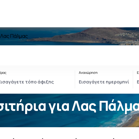
 Λας Πάλμας
Προς
Αναχώρηση
Ε
ιτήρια για Λας Πάλμ