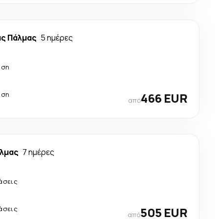
ας Πάλμας
5 ημέρες
άση
άση
466 EUR
από
άλμας
7 ημέρες
άσεις
άσεις
505 EUR
από