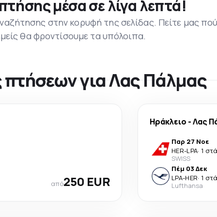
πτήσης μέσα σε λίγα λεπτά!
ναζήτησης στην κορυφή της σελίδας. Πείτε μας πο
 εμείς θα φροντίσουμε τα υπόλοιπα.
 πτήσεων για Λας Πάλμας
Ηράκλειο
-
Λας Π
Παρ 27 Νοε
HER
-
LPA
·
1 στ
SWISS
Πέμ 03 Δεκ
250 EUR
LPA
-
HER
·
1 στ
από
Lufthansa