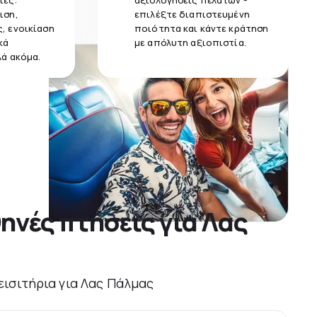
ίες:
αξιολογήσεις πελατών -
ιση,
επιλέξτε διαπιστευμένη
, ενοικίαση
ποιότητα και κάντε κράτηση
κά
με απόλυτη αξιοπιστία.
λά ακόμα.
θηνές πτήσεις για Λας
 εισιτήρια για Λας Πάλμας