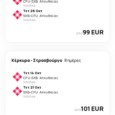
CFU
-
SXB
·
Απευθείας
Volotea
Τετ 28 Οκτ
SXB
-
CFU
·
Απευθείας
Volotea
99 EUR
από
Κέρκυρα
-
Στρασβούργο
8 ημέρες
Τετ 14 Οκτ
CFU
-
SXB
·
Απευθείας
Volotea
Τετ 21 Οκτ
SXB
-
CFU
·
Απευθείας
Volotea
101 EUR
από