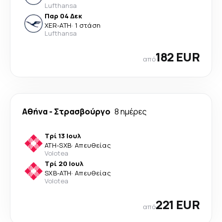
Lufthansa
Παρ 04 Δεκ
XER
-
ATH
·
1 στάση
Lufthansa
182 EUR
από
Αθήνα
-
Στρασβούργο
8 ημέρες
Τρί 13 Ιουλ
ATH
-
SXB
·
Απευθείας
Volotea
Τρί 20 Ιουλ
SXB
-
ATH
·
Απευθείας
Volotea
221 EUR
από