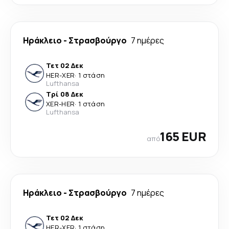
Ηράκλειο
-
Στρασβούργο
7 ημέρες
Τετ 02 Δεκ
HER
-
XER
·
1 στάση
Lufthansa
Τρί 08 Δεκ
XER
-
HER
·
1 στάση
Lufthansa
165 EUR
από
Ηράκλειο
-
Στρασβούργο
7 ημέρες
Τετ 02 Δεκ
HER
-
XER
·
1 στάση