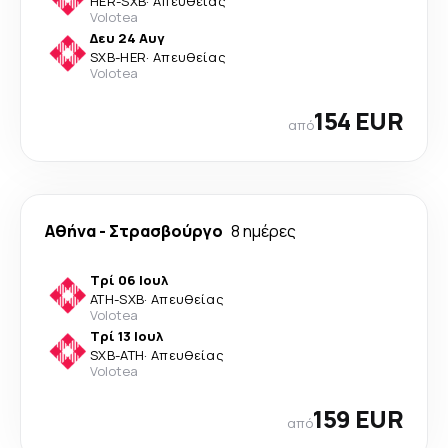
HER
-
SXB
·
Απευθείας
Volotea
Δευ 24 Αυγ
SXB
-
HER
·
Απευθείας
Volotea
154 EUR
από
Αθήνα
-
Στρασβούργο
8 ημέρες
Τρί 06 Ιουλ
ATH
-
SXB
·
Απευθείας
Volotea
Τρί 13 Ιουλ
SXB
-
ATH
·
Απευθείας
Volotea
159 EUR
από