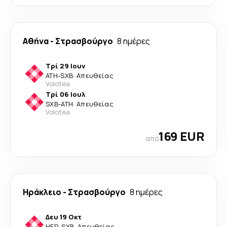
Αθήνα
-
Στρασβούργο
8 ημέρες
Τρί 29 Ιουν
ATH
-
SXB
·
Απευθείας
Volotea
Τρί 06 Ιουλ
SXB
-
ATH
·
Απευθείας
Volotea
169 EUR
από
Ηράκλειο
-
Στρασβούργο
8 ημέρες
Δευ 19 Οκτ
HER
-
SXB
·
Απευθείας