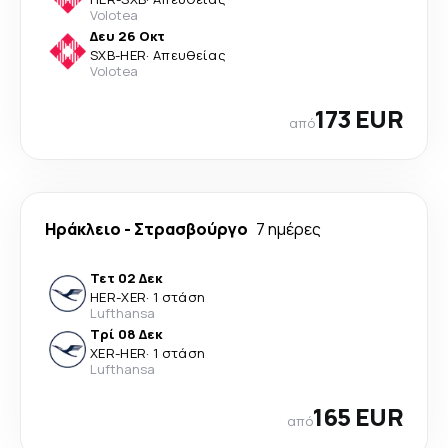
Volotea
Δευ 26 Οκτ
SXB
-
HER
·
Απευθείας
Volotea
173 EUR
από
Ηράκλειο
-
Στρασβούργο
7 ημέρες
Τετ 02 Δεκ
HER
-
XER
·
1 στάση
Lufthansa
Τρί 08 Δεκ
XER
-
HER
·
1 στάση
Lufthansa
165 EUR
από