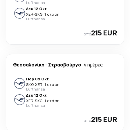
Lufthansa
Δευ 12 Οκτ
XER
-
SKG
·
1 στάση
Lufthansa
215 EUR
από
Θεσσαλονίκη
-
Στρασβούργο
4 ημέρες
Παρ 09 Οκτ
SKG
-
XER
·
1 στάση
Lufthansa
Δευ 12 Οκτ
XER
-
SKG
·
1 στάση
Lufthansa
215 EUR
από