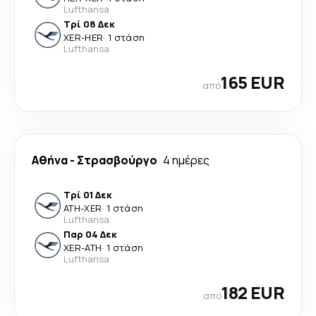
Lufthansa
Τρί 08 Δεκ
XER
-
HER
·
1 στάση
Lufthansa
165 EUR
από
Αθήνα
-
Στρασβούργο
4 ημέρες
Τρί 01 Δεκ
ATH
-
XER
·
1 στάση
Lufthansa
Παρ 04 Δεκ
XER
-
ATH
·
1 στάση
Lufthansa
182 EUR
από