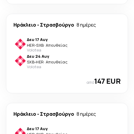
Ηράκλειο
-
Στρασβούργο
8 ημέρες
Δευ 17 Αυγ
HER
-
SXB
·
Απευθείας
Volotea
Δευ 24 Αυγ
SXB
-
HER
·
Απευθείας
Volotea
147 EUR
από
Ηράκλειο
-
Στρασβούργο
8 ημέρες
Δευ 17 Αυγ