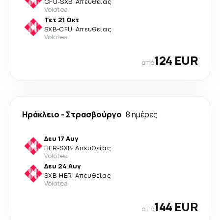
CFU
-
SXB
·
Απευθείας
Volotea
Τετ 21 Οκτ
SXB
-
CFU
·
Απευθείας
Volotea
124 EUR
από
Ηράκλειο
-
Στρασβούργο
8 ημέρες
Δευ 17 Αυγ
HER
-
SXB
·
Απευθείας
Volotea
Δευ 24 Αυγ
SXB
-
HER
·
Απευθείας
Volotea
144 EUR
από