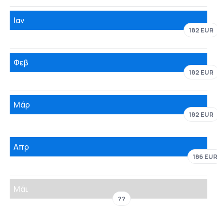
Ιαν
182 EUR
Φεβ
182 EUR
Μάρ
182 EUR
Απρ
186 EU
Μάι
??