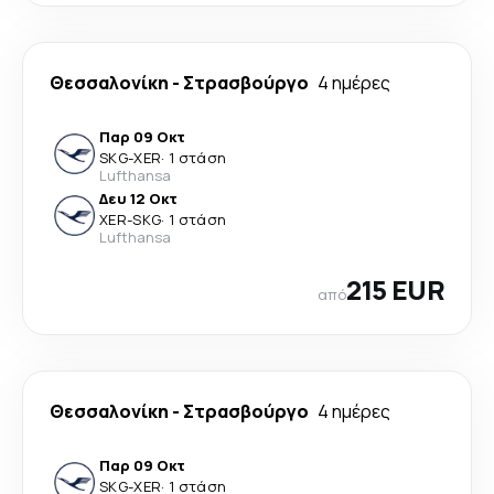
Θεσσαλονίκη
-
Στρασβούργο
4 ημέρες
Παρ 09 Οκτ
SKG
-
XER
·
1 στάση
Lufthansa
Δευ 12 Οκτ
XER
-
SKG
·
1 στάση
Lufthansa
215 EUR
από
Θεσσαλονίκη
-
Στρασβούργο
4 ημέρες
Παρ 09 Οκτ
SKG
-
XER
·
1 στάση