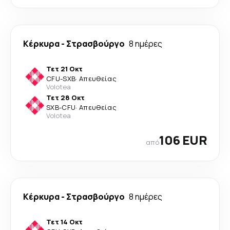
Κέρκυρα
-
Στρασβούργο
8 ημέρες
Τετ 21 Οκτ
CFU
-
SXB
·
Απευθείας
Volotea
Τετ 28 Οκτ
SXB
-
CFU
·
Απευθείας
Volotea
106 EUR
από
Κέρκυρα
-
Στρασβούργο
8 ημέρες
Τετ 14 Οκτ