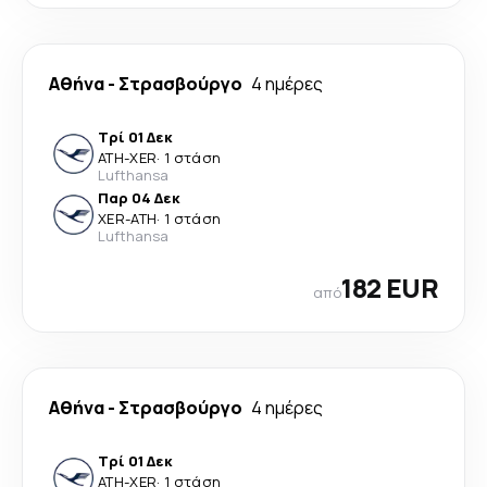
Αθήνα
-
Στρασβούργο
4 ημέρες
Τρί 01 Δεκ
ATH
-
XER
·
1 στάση
Lufthansa
Παρ 04 Δεκ
XER
-
ATH
·
1 στάση
Lufthansa
182 EUR
από
Αθήνα
-
Στρασβούργο
4 ημέρες
Τρί 01 Δεκ
ATH
-
XER
·
1 στάση