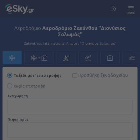
μενού
Αεροδρόμιο
Αεροδρόμιο Ζακύνθου "Διονύσιος
Σολωμός"
Zakynthos International Airport "Dionysios Solomos"
Προσθήκη ξενοδοχείου
Ταξίδι μετ' επιστροφής
Χωρίς επιστροφή
Αναχώρηση
Πτήση προς