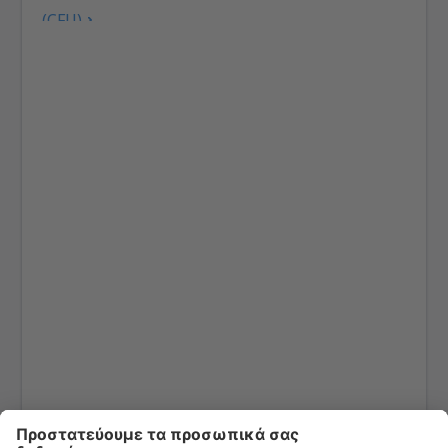
(CFU)
Αεροδρόμιο Ικαρίας "Ίκαρος" (JIK)
Αεροδρόμιο Ιωαννίνων "Βασιλεύς Πύρρος" (IOA)
Διεθνές Αεροδρόμιο Καλαμάτας (KLX)
Αεροδρόμιο Καλύμνου (JKL)
Αεροδρόμιο Καρπάθου (AOK)
Αεροδρόμιο Κάσου (KSJ)
Αεροδρόμιο Καστελόριζου (KZS)
Διεθ. Αεροδρόμιο Καβάλας (KVA)
Διεθνές Αεροδρόμιο Κεφαλονιάς (EFL)
Αεροδρόμιο Κυθήρων "Αλέξανδρος Αριστοτέλους