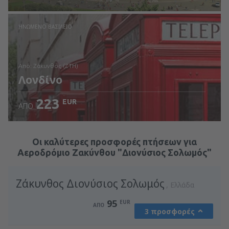
Ελέγξτε τις λεπτομέρειες
ΗΝΩΜΈΝΟ ΒΑΣΊΛΕΙΟ
από: Ζάκυνθος (ZTH)
Λονδίνο
223
EUR
ΑΠΌ
Ελέγξτε τις λεπτομέρειες
Οι καλύτερες προσφορές πτήσεων για
Αεροδρόμιο Ζακύνθου "Διονύσιος Σολωμός"
Ζάκυνθος Διονύσιος Σολωμός
Ελλάδα
95
EUR
ΑΠΌ
3 προσφορές