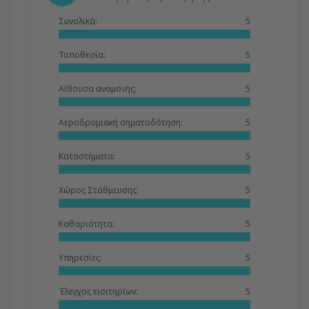
Συνολικά:
5
Τοποθεσία:
5
Αίθουσα αναμονής:
5
Αεροδρομιακή σηματοδότηση:
5
Καταστήματα:
5
Χώρος Στάθμευσης:
5
Καθαριότητα:
5
Υπηρεσίες:
5
Έλεγχος εισιτηρίων:
5