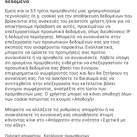
Ωνάση" (KIT)
Αεροδρόμιο Κω "Ιπποκράτης" (KGS)
Αεροδρόμιο Κοζάνης "Φίλιππος" (KZI)
Αεροδρόμιο Λήμνου (LXS)
Αεροδρόμιο Λέρου (LRS)
Θεσσαλονική (SKG)
Αεροδρόμιο Μήλου (MLO)
Αεροδρόμιο Μυκόνου (JMK)
Διεθνές Αεροδρόμιο Μυτιλήνης "Οδυσσέας
Ελύτης" (MJT)
Αεροδρόμιο Νάξου "Απόλλων" (JNX)