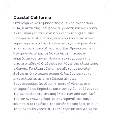
Coastal California
Εκτεινόμενη κατά μήκος της δυτικής άκρης των
ΗΠΑ, η Ακτή της Καλιφόρνια, γνωστή και ως Χρυσή
Ακτή, είναι μια περιοχή που χαρακτηρίζεται από
ξεχωριστά πολιτιστικά, οικονομικά και πολιτικά
χαρακτηριστικά. Περιλαμβάνοντας τη Βόρεια Ακτή,
την περιοχή του κόλπου του Σαν Φρανσίσκο, την
Κεντρική Ακτή και τη Νότια Ακτή, η περιοχή
φημίζεται για την εκπληκτική ακτογραμμή της, η
οποία σταδιακά διαβρώνεται λόγω της κλιματικής
αλλαγής. Το κλίμα εδώ επηρεάζεται σε μεγάλο
βαθμό από το ψυχρό ρεύμα Καλιφόρνιας και τα
μικροκλίματα, με αποτέλεσμα μέτριες
θερμοκρασίες. Ωστόσο, η περιοχή γίνεται πιο
επιρρεπής σε ξηρασίες και πυρκαγιές, αυξάνοντας
τις ανησυχίες για την ασφάλεια των υδάτων. Από
το Λος Άντζελες μέχρι το Σαν Φρανσίσκο, κάθε
κομητεία κατά μήκος της ακτής προσφέρει τη δική
της μοναδική γοητεία. Η καλύτερη εποχή για να το