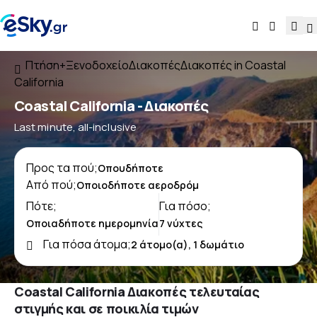
Πτήση+Ξενοδοχείο
Διακοπές
Διακοπές in Coastal
California
Coastal California - Διακοπές
Last minute, all-inclusive
Προς τα πού;
Από πού;
Πότε;
Για πόσο;
Για πόσα άτομα;
Coastal California Διακοπές τελευταίας
στιγμής και σε ποικιλία τιμών