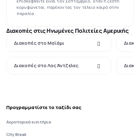
επισκεφθείτε είναι τον Σεπτέμβριο, όταν η ζέστη
κορυφώνεται, παρέχοντας τον τέλειο καιρό στην
παραλία.
Διακοπές στις Ηνωμένες Πολιτείες Αμερικής
Διακοπές στο Μαϊάμι
Διακοπ
Διακοπές στο Λος Άντζελες
Διακο
Προγραμματίστε το ταξίδι σας
Αεροπορικά εισιτήρια
City Break