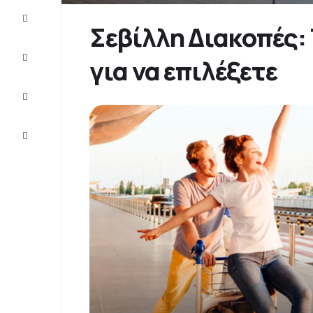
Προσφορές
Σεβίλλη Διακοπές: 
Ολοκληρώστε
για να επιλέξετε
το ταξίδι
Ιδέες και
συμβουλές
Eξυπηρέτηση
πελατών