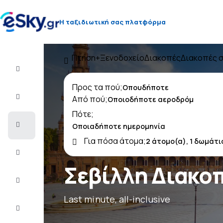
Η ταξιδιωτική σας πλατφόρμα
Πτήση+Ξενοδοχείο
Διακοπές
Διακοπές σ
Πτήση+Ξενοδοχείο
Προς τα πού;
Αεροπορικά
Από πού;
εισιτήρια
Πότε;
Διακοπές
Για πόσα άτομα;
Τελευταίας
στιγμής
Σεβίλλη Διακο
City
Break
Last minute, all-inclusive
Διαμονή