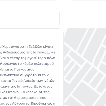
ς Χερσονήσου, η Σεβίλλη είναι η
 Ανδαλουσίας της Ισπανίας. Με
ίναι η τέταρτη μεγαλύτερη πόλη
πολυσύχναστο κόμβο πολιτισμού
 Μνημείο Παγκόσμιας
 εκπληκτικό συγκρότημα των
και το Γενικό Αρχείο των Ινδιών.
λιμάνι της Ισπανίας, βρίσκεται
ικό Ωκεανό. Το καλοκαίρι της
υ, με τις θερμοκρασίες που
και τον Αύγουστο. Ιδρύθηκε ως η