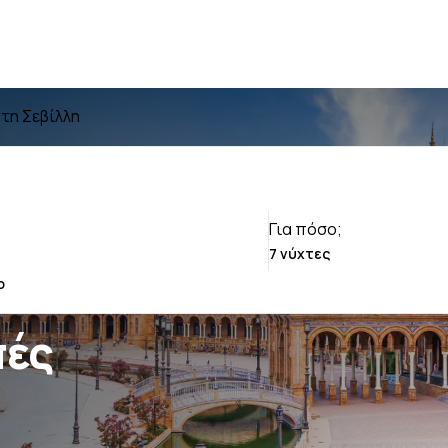
τη Σεβίλλη
Για πόσο;
πές