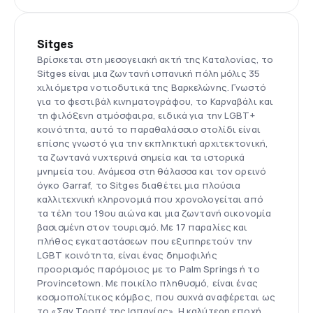
Sitges
Βρίσκεται στη μεσογειακή ακτή της Καταλονίας, το
Sitges είναι μια ζωντανή ισπανική πόλη μόλις 35
χιλιόμετρα νοτιοδυτικά της Βαρκελώνης. Γνωστό
για το φεστιβάλ κινηματογράφου, το Καρναβάλι και
τη φιλόξενη ατμόσφαιρα, ειδικά για την LGBT+
κοινότητα, αυτό το παραθαλάσσιο στολίδι είναι
επίσης γνωστό για την εκπληκτική αρχιτεκτονική,
τα ζωντανά νυχτερινά σημεία και τα ιστορικά
μνημεία του. Ανάμεσα στη θάλασσα και τον ορεινό
όγκο Garraf, το Sitges διαθέτει μια πλούσια
καλλιτεχνική κληρονομιά που χρονολογείται από
τα τέλη του 19ου αιώνα και μια ζωντανή οικονομία
βασισμένη στον τουρισμό. Με 17 παραλίες και
πλήθος εγκαταστάσεων που εξυπηρετούν την
LGBT κοινότητα, είναι ένας δημοφιλής
προορισμός παρόμοιος με το Palm Springs ή το
Provincetown. Με ποικίλο πληθυσμό, είναι ένας
κοσμοπολίτικος κόμβος, που συχνά αναφέρεται ως
το «Σαν Τροπέ της Ισπανίας». Η καλύτερη εποχή