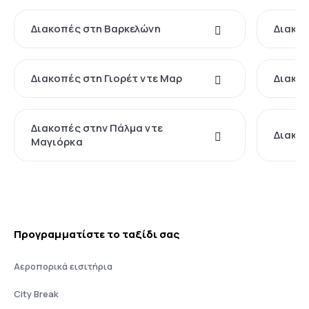
Διακοπές στη Βαρκελώνη
Διακοπ
Διακοπές στη Γιορέτ ντε Μαρ
Διακοπ
Διακοπές στην Πάλμα ντε
Διακο
Μαγιόρκα
Προγραμματίστε το ταξίδι σας
Αεροπορικά εισιτήρια
City Break