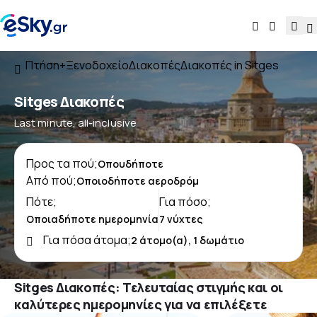
Πτήση+Ξενοδοχείο
Διακοπές
Διακοπές in Sitges
Sitges Διακοπές
Last minute, all-inclusive
Προς τα πού;
Από πού;
Πότε;
Για πόσο;
Για πόσα άτομα;
Sitges Διακοπές: Τελευταίας στιγμής και οι
καλύτερες ημερομηνίες για να επιλέξετε