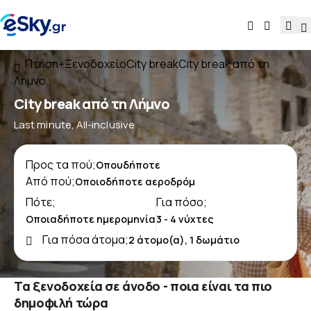
Πτήση+Ξενοδοχείο
City break
City break από τη
Λήμνο
City break από τη Λήμνο
Last minute, All-inclusive
Προς τα πού;
Από πού;
Πότε;
Για πόσο;
Για πόσα άτομα;
Τα ξενοδοχεία σε άνοδο - ποια είναι τα πιο
δημοφιλή τώρα