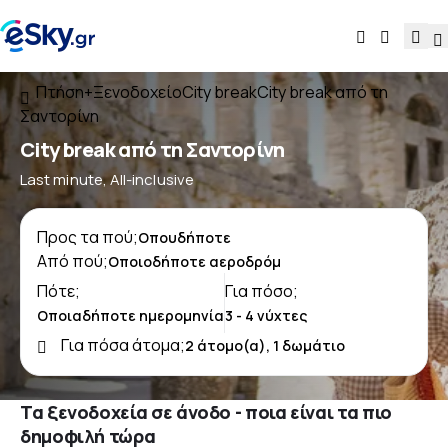
Πτήση+Ξενοδοχείο
City break
City break από τη
Σαντορίνη
City break από τη Σαντορίνη
Last minute, All-inclusive
Προς τα πού;
Από πού;
Πότε;
Για πόσο;
Για πόσα άτομα;
Τα ξενοδοχεία σε άνοδο - ποια είναι τα πιο
δημοφιλή τώρα