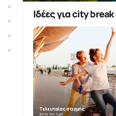
Προσφορές
Ιδέες για city brea
Ολοκληρώστε
το ταξίδι
Ιδέες και
συμβουλές
Eξυπηρέτηση
πελατών
Τελευταίας στιγμής
Δείτε την τιμή