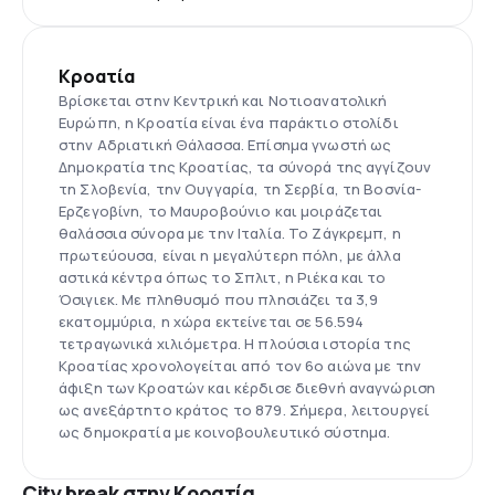
Κροατία
Βρίσκεται στην Κεντρική και Νοτιοανατολική
Ευρώπη, η Κροατία είναι ένα παράκτιο στολίδι
στην Αδριατική Θάλασσα. Επίσημα γνωστή ως
Δημοκρατία της Κροατίας, τα σύνορά της αγγίζουν
τη Σλοβενία, την Ουγγαρία, τη Σερβία, τη Βοσνία-
Ερζεγοβίνη, το Μαυροβούνιο και μοιράζεται
θαλάσσια σύνορα με την Ιταλία. Το Ζάγκρεμπ, η
πρωτεύουσα, είναι η μεγαλύτερη πόλη, με άλλα
αστικά κέντρα όπως το Σπλιτ, η Ριέκα και το
Όσιγιεκ. Με πληθυσμό που πλησιάζει τα 3,9
εκατομμύρια, η χώρα εκτείνεται σε 56.594
τετραγωνικά χιλιόμετρα. Η πλούσια ιστορία της
Κροατίας χρονολογείται από τον 6ο αιώνα με την
άφιξη των Κροατών και κέρδισε διεθνή αναγνώριση
ως ανεξάρτητο κράτος το 879. Σήμερα, λειτουργεί
ως δημοκρατία με κοινοβουλευτικό σύστημα.
City break στην Κροατία