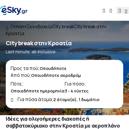
Πτήση+Ξενοδοχείο
City break
City break στην
Κροατία
City break στην Κροατία
Last minute, all-inclusive
Προς τα πού;
Από πού;
Πότε;
Για πόσο;
Για πόσα άτομα;
Ιδέες για ολιγοήμερες διακοπές ή
σαββατοκύριακο στην Κροατία με αεροπλάνο