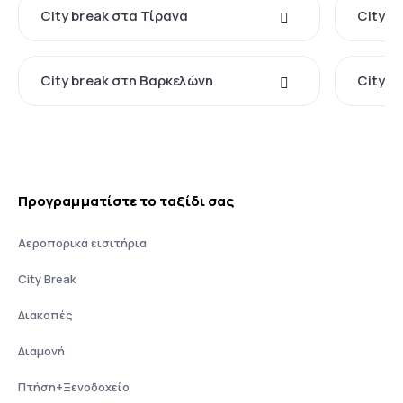
City break στα Τίρανα
City b
City break στη Βαρκελώνη
City b
Προγραμματίστε το ταξίδι σας
Αεροπορικά εισιτήρια
City Break
Διακοπές
Διαμονή
Πτήση+Ξενοδοχείο