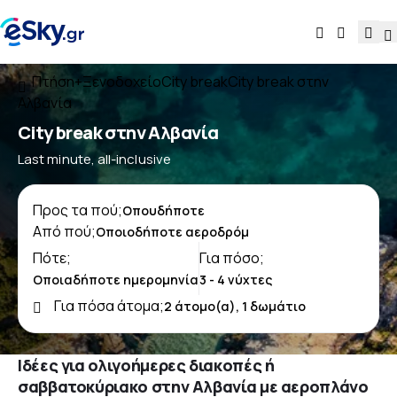
Πτήση+Ξενοδοχείο
City break
City break στην
Αλβανία
City break στην Αλβανία
Last minute, all-inclusive
Προς τα πού;
Από πού;
Πότε;
Για πόσο;
Για πόσα άτομα;
Ιδέες για ολιγοήμερες διακοπές ή
σαββατοκύριακο στην Αλβανία με αεροπλάνο