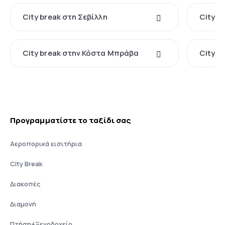
City break στη Σεβίλλη
City b
City break στην Κόστα Μπράβα
City br
Προγραμματίστε το ταξίδι σας
Αεροπορικά εισιτήρια
City Break
Διακοπές
Διαμονή
Πτήση+Ξενοδοχείο