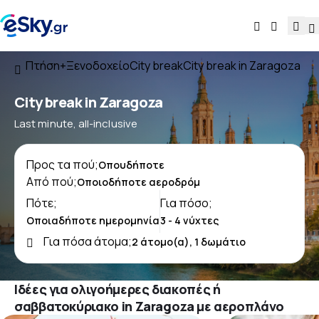
Πτήση+Ξενοδοχείο
City break
City break in Zaragoza
City break in Zaragoza
Last minute, all-inclusive
Προς τα πού;
Από πού;
Πότε;
Για πόσο;
Για πόσα άτομα;
Ιδέες για ολιγοήμερες διακοπές ή
σαββατοκύριακο in Zaragoza με αεροπλάνο