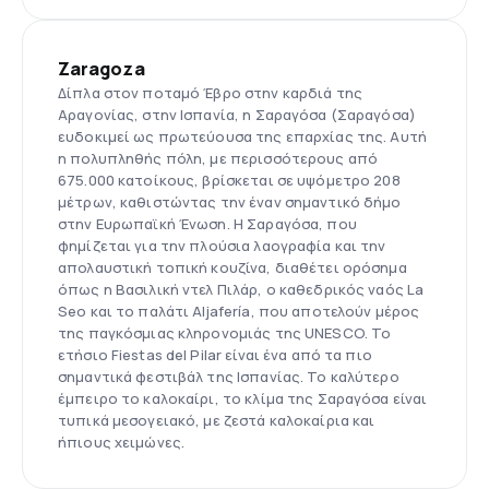
Zaragoza
Δίπλα στον ποταμό Έβρο στην καρδιά της
Αραγονίας, στην Ισπανία, η Σαραγόσα (Σαραγόσα)
ευδοκιμεί ως πρωτεύουσα της επαρχίας της. Αυτή
η πολυπληθής πόλη, με περισσότερους από
675.000 κατοίκους, βρίσκεται σε υψόμετρο 208
μέτρων, καθιστώντας την έναν σημαντικό δήμο
στην Ευρωπαϊκή Ένωση. Η Σαραγόσα, που
φημίζεται για την πλούσια λαογραφία και την
απολαυστική τοπική κουζίνα, διαθέτει ορόσημα
όπως η Βασιλική ντελ Πιλάρ, ο καθεδρικός ναός La
Seo και το παλάτι Aljafería, που αποτελούν μέρος
της παγκόσμιας κληρονομιάς της UNESCO. Το
ετήσιο Fiestas del Pilar είναι ένα από τα πιο
σημαντικά φεστιβάλ της Ισπανίας. Το καλύτερο
έμπειρο το καλοκαίρι, το κλίμα της Σαραγόσα είναι
τυπικά μεσογειακό, με ζεστά καλοκαίρια και
ήπιους χειμώνες.