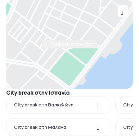
Προβολή στον χάρτη
City break στην Ισπανία
City break στη Βαρκελώνη
City b
City break στη Μάλαγα
City b