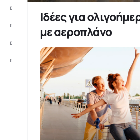
Προσφορές
Ιδέες για ολιγοήμε
Ολοκληρώστε
με αεροπλάνο
το ταξίδι
Ιδέες και
συμβουλές
Eξυπηρέτηση
πελατών