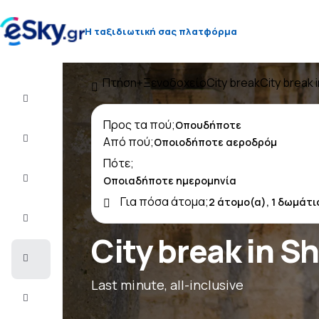
Η ταξιδιωτική σας πλατφόρμα
Πτήση+Ξενοδοχείο
City break
City break 
Πτήση+Ξενοδοχείο
Προς τα πού;
Αεροπορικά
Από πού;
εισιτήρια
Πότε;
Διακοπές
Για πόσα άτομα;
Τελευταίας
στιγμής
City break in S
City
Break
Last minute, all-inclusive
Διαμονή