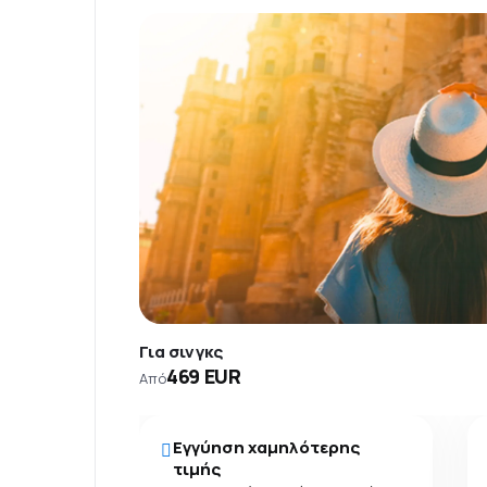
Για σινγκς
469 EUR
Από
Εγγύηση χαμηλότερης
τιμής