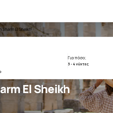
in Sharm El Sheikh
Για πόσο;
harm El Sheikh